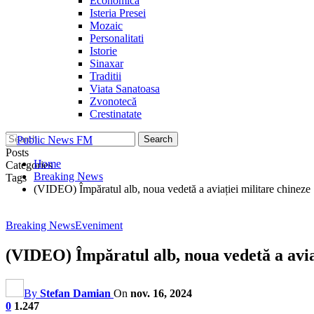
Economica
Isteria Presei
Mozaic
Personalitati
Istorie
Sinaxar
Traditii
Viata Sanatoasa
Zvonotecă
Crestinatate
Posts
Home
Categories
Breaking News
Tags
(VIDEO) Împăratul alb, noua vedetă a aviației militare chineze
Breaking News
Eveniment
(VIDEO) Împăratul alb, noua vedetă a avia
By
Stefan Damian
On
nov. 16, 2024
0
1.247