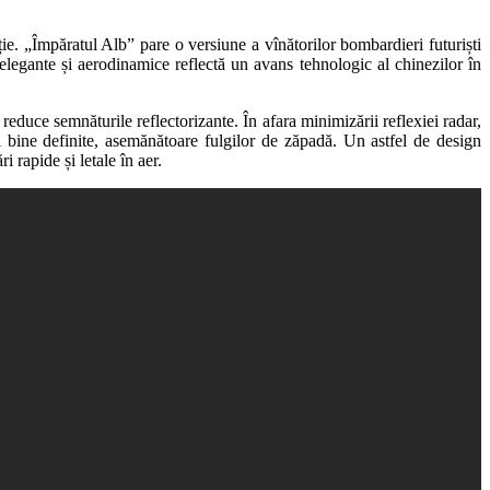
e. „Împăratul Alb” pare o versiune a vînătorilor bombardieri futuriști
elegante și aerodinamice reflectă un avans tehnologic al chinezilor în
reduce semnăturile reflectorizante. În afara minimizării reflexiei radar,
ni bine definite, asemănătoare fulgilor de zăpadă. Un astfel de design
 rapide și letale în aer.