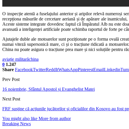
O inspecție atentă a fuselajului anterior și aripilor relevă numeroși se
recepționa măsurile de cercetare aeriană și de apărare ale inamicului, 
Aceste sisteme integrate dovedesc faptul că Împăratul Alb nu este doar o
avansată a inteligenței artificiale poate schimba raportul de forte pe c
Ajutajele duble ale motoarelor sunt poziționate pe o forma ovală creat
numai viteză supersonică mare, ci și o tracțiune ridicată a motoarelor
China nu poate asigura o tracțiune prea mare și nici soluțiile pentru ră
aviație militară
china
0
1.247
Share
Facebook
Twitter
ReddIt
WhatsApp
Pinterest
Email
Linkedin
Tum
Prev Post
16 noiembrie, Sfântul Apostol și Evanghelist Matei
Next Post
FRF susţine că acţiunile jucătorilor şi oficialilor din Kosovo au fost 
You might also like
More from author
Breaking News