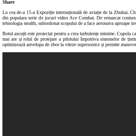
Share
La cea de-a 15-a Expoziție internațională de aviație de la Zhuhai, Ch
din populara serie de jocuri video Ace Combat. De remarcat contururil
tehnologia stealth, subordonat scopului de a face aeronava aproape invi
Botul ascuțit este proiectat pentru a crea turbulențe minime. Cupola cab
mai are și rolul de protejare a pilotului împotriva sistemelor de țin
optimizează anvelopa de zbor la viteze supersonice și permite manevrele