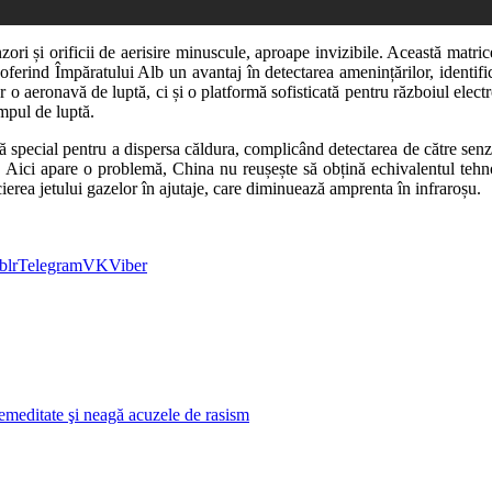
nzori și orificii de aerisire minuscule, aproape invizibile. Această matr
oferind Împăratului Alb un avantaj în detectarea amenințărilor, identifi
 aeronavă de luptă, ci și o platformă sofisticată pentru războiul electron
âmpul de luptă.
ă special pentru a dispersa căldura, complicând detectarea de către sen
. Aici apare o problemă, China nu reușește să obțină echivalentul tehno
cierea jetului gazelor în ajutaje, care diminuează amprenta în infraroșu.
blr
Telegram
VK
Viber
premeditate şi neagă acuzele de rasism