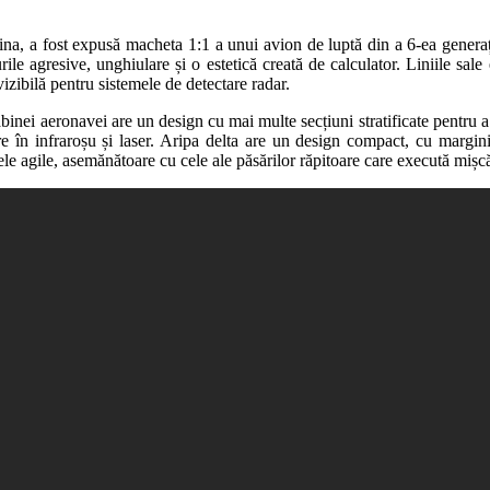
ina, a fost expusă macheta 1:1 a unui avion de luptă din a 6-ea generați
e agresive, unghiulare și o estetică creată de calculator. Liniile sale 
zibilă pentru sistemele de detectare radar.
inei aeronavei are un design cu mai multe secțiuni stratificate pentru a 
tire în infraroșu și laser. Aripa delta are un design compact, cu margi
 agile, asemănătoare cu cele ale păsărilor răpitoare care execută mișcări