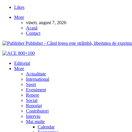
Likes
More
vineri, august 7, 2026
Acasă
Contact
Publisher - Când legea este strâmbă, libertatea de exprima
Editorial
More
Actualitate
International
Sport
Eveniment
Repere
Social
Reportaj
Contributori
Interviu
Mai multe
Calendar