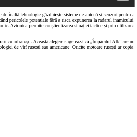
ice de înaltă tehnologie găzduiește sisteme de antenă și senzori pentru a
când pericolele potențiale fără a risca expunerea la radarul inamicului.
ic. Avionica permite conștientizarea situației tactice și prin utilizarea
zorii cu infraroșu. Această alegere sugerează că „Împăratul Alb” are nu
logiei de vîrf rusești sau americane. Oricîte motoare rusești ar copia,