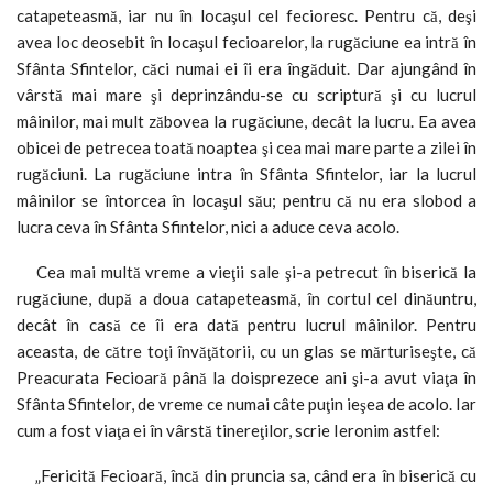
catapeteasmă, iar nu în locaşul cel fecioresc. Pentru că, deşi
avea loc deosebit în locaşul fecioarelor, la rugăciune ea intră în
Sfânta Sfintelor, căci numai ei îi era îngăduit. Dar ajungând în
vârstă mai mare şi deprinzându-se cu scriptură şi cu lucrul
mâinilor, mai mult zăbovea la rugăciune, decât la lucru. Ea avea
obicei de petrecea toată noaptea şi cea mai mare parte a zilei în
rugăciuni. La rugăciune intra în Sfânta Sfintelor, iar la lucrul
mâinilor se întorcea în locaşul său; pentru că nu era slobod a
lucra ceva în Sfânta Sfintelor, nici a aduce ceva acolo.
Cea mai multă vreme a vieţii sale şi-a petrecut în biserică la
rugăciune, după a doua catapeteasmă, în cortul cel dinăuntru,
decât în casă ce îi era dată pentru lucrul mâinilor. Pentru
aceasta, de către toţi învăţătorii, cu un glas se mărturiseşte, că
Preacurata Fecioară până la doisprezece ani şi-a avut viaţa în
Sfânta Sfintelor, de vreme ce numai câte puţin ieşea de acolo. Iar
cum a fost viaţa ei în vârstă tinereţilor, scrie Ieronim astfel:
„Fericită Fecioară, încă din pruncia sa, când era în biserică cu