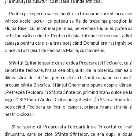
şi a inului şi la cusături cu mătase se îndeletnicea”.
Pentru priceperea sa cea bună, era tuturor mirare şi lucra mai
vârtos acele lucruri ce puteau să fie de trebuinţă preoţilor la
slujba Bisericii; încât mai pe urmă, pe vremea Fiului ei, putea să
se hrănească cu cinste. Pentru că chiar hitonul cel necusut, adică
cămaşa pentru care s-a tras sorţ când Domnul era răstignit pe
cruce, a fost ţesut de Fecioara Maria, cu mâinile ei.
Sfântul Epifanie spune că se dădea Preacuratei Fecioare, ca şi
celorlalte fecioare, hrana cea obişnuită de la biserică, dar ea o
dădea săracilor străini, pentru că era hrănită cu pâine cerească,
precum cânta Biserica. Sfântul Ghermano spune despre dânsa:
„Petrecea Fecioară în Sfânta Sfintelor, primind hrană dulce de la
îngeri”. Şi Sfântul Andrei Criteanul grăieşte: „În Sfânta Sfintelor
petrecând Fecioara ca într-o cămară, primea hrană străină şi
nestricăcioasă.
Şi se spune că Preacurata Feicoară intra în cortul cel mai
dinăuntru, care se zice Sfânta Sfintelor, ce era după a doua