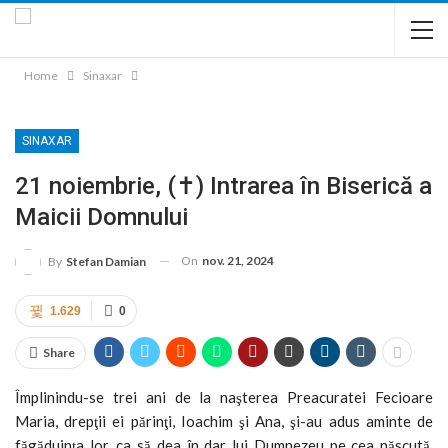
Home
Sinaxar
SINAXAR
21 noiembrie, (✝) Intrarea în Biserică a
Maicii Domnului
On
nov. 21, 2024
By
Stefan Damian
1.629
0
Share
Împlinindu-se trei ani de la naşterea Preacuratei Fecioare
Maria, drepţii ei părinţi, Ioachim şi Ana, şi-au adus aminte de
făgăduinţa lor, ca să dea în dar lui Dumnezeu pe cea născută.