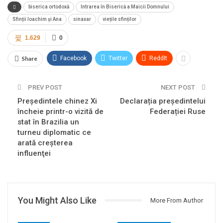
biserica ortodoxă
Intrarea în Biserică a Maicii Domnului
Sfinții Ioachim și Ana
sinaxar
viețile sfinților
1.629
0
Share
Facebook
Twitter
ReddIt
PREV POST
NEXT POST
Preşedintele chinez Xi
Declarația președintelui
încheie printr-o vizită de
Federației Ruse
stat în Brazilia un
turneu diplomatic ce
arată creşterea
influenţei
You Might Also Like
More From Author