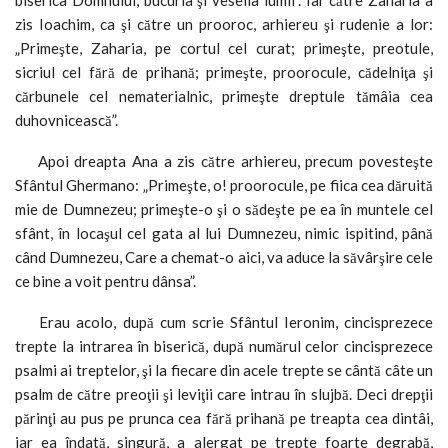
zis Ioachim, ca şi către un prooroc, arhiereu şi rudenie a lor:
„Primeşte, Zaharia, pe cortul cel curat; primeşte, preotule,
sicriul cel fără de prihană; primeşte, proorocule, cădelniţa şi
cărbunele cel nematerialnic, primeşte dreptule tămâia cea
duhovnicească”.
Apoi dreapta Ana a zis către arhiereu, precum povesteşte
Sfântul Ghermano: „Primeşte, o! proorocule, pe fiica cea dăruită
mie de Dumnezeu; primeşte-o şi o sădeşte pe ea în muntele cel
sfânt, în locaşul cel gata al lui Dumnezeu, nimic ispitind, până
când Dumnezeu, Care a chemat-o aici, va aduce la săvârşire cele
ce bine a voit pentru dânsa”.
Erau acolo, după cum scrie Sfântul Ieronim, cincisprezece
trepte la intrarea în biserică, după numărul celor cincisprezece
psalmi ai treptelor, şi la fiecare din acele trepte se cântă câte un
psalm de către preoţii şi leviţii care intrau în slujbă. Deci drepţii
părinţi au pus pe prunca cea fără prihană pe treapta cea dintâi,
iar ea îndată, singură, a alergat pe trepte foarte degrabă,