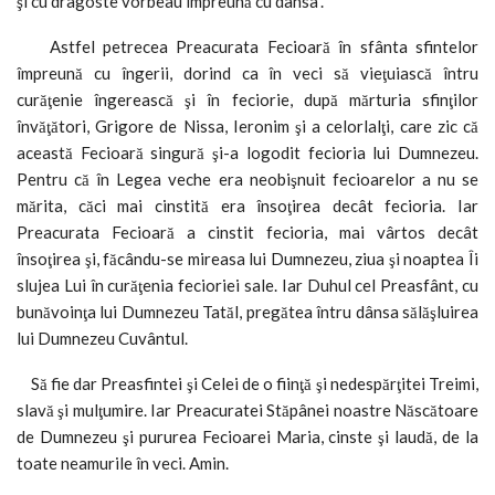
şi cu dragoste vorbeau împreună cu dânsa”.
Astfel petrecea Preacurata Fecioară în sfânta sfintelor
împreună cu îngerii, dorind ca în veci să vieţuiască întru
curăţenie îngerească şi în feciorie, după mărturia sfinţilor
învăţători, Grigore de Nissa, Ieronim şi a celorlalţi, care zic că
această Fecioară singură şi-a logodit fecioria lui Dumnezeu.
Pentru că în Legea veche era neobişnuit fecioarelor a nu se
mărita, căci mai cinstită era însoţirea decât fecioria. Iar
Preacurata Fecioară a cinstit fecioria, mai vârtos decât
însoţirea şi, făcându-se mireasa lui Dumnezeu, ziua şi noaptea Îi
slujea Lui în curăţenia fecioriei sale. Iar Duhul cel Preasfânt, cu
bunăvoinţa lui Dumnezeu Tatăl, pregătea întru dânsa sălăşluirea
lui Dumnezeu Cuvântul.
Să fie dar Preasfintei şi Celei de o fiinţă şi nedespărţitei Treimi,
slavă şi mulţumire. Iar Preacuratei Stăpânei noastre Născătoare
de Dumnezeu şi pururea Fecioarei Maria, cinste şi laudă, de la
toate neamurile în veci. Amin.