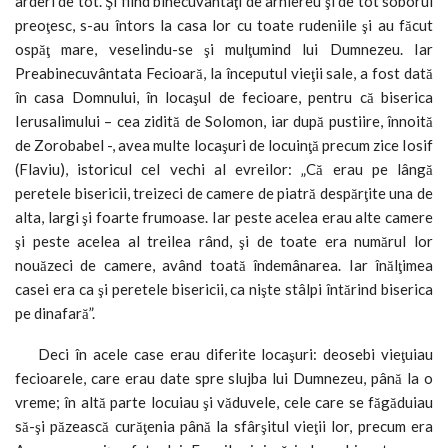
arderi de tot. Şi fiind binecuvântaţi de arhiereu şi de tot soborul
preoţesc, s-au întors la casa lor cu toate rudeniile şi au făcut
ospăţ mare, veselindu-se şi mulţumind lui Dumnezeu. Iar
Preabinecuvântata Fecioară, la începutul vieţii sale, a fost dată
în casa Domnului, în locaşul de fecioare, pentru că biserica
Ierusalimului – cea zidită de Solomon, iar după pustiire, înnoită
de Zorobabel -, avea multe locaşuri de locuinţă precum zice Iosif
(Flaviu), istoricul cel vechi al evreilor: „Că erau pe lângă
peretele bisericii, treizeci de camere de piatră despărţite una de
alta, largi şi foarte frumoase. Iar peste acelea erau alte camere
şi peste acelea al treilea rând, şi de toate era numărul lor
nouăzeci de camere, având toată îndemânarea. Iar înălţimea
casei era ca şi peretele bisericii, ca nişte stâlpi întărind biserica
pe dinafară”.
Deci în acele case erau diferite locaşuri: deosebi vieţuiau
fecioarele, care erau date spre slujba lui Dumnezeu, până la o
vreme; în altă parte locuiau şi văduvele, cele care se făgăduiau
să-şi păzească curăţenia până la sfârşitul vieţii lor, precum era