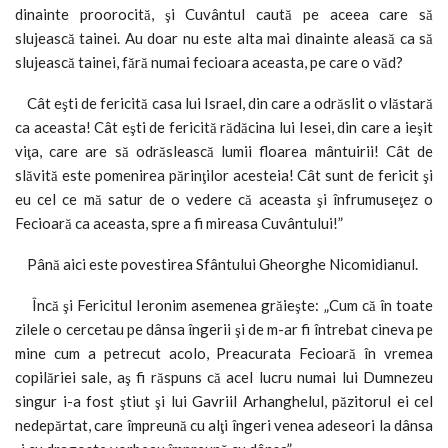
dinainte proorocită, şi Cuvântul caută pe aceea care să
slujească tainei. Au doar nu este alta mai dinainte aleasă ca să
slujească tainei, fără numai fecioara aceasta, pe care o văd?
Cât eşti de fericită casa lui Israel, din care a odrăslit o vlăstară
ca aceasta! Cât eşti de fericită rădăcina lui Iesei, din care a ieşit
viţa, care are să odrăslească lumii floarea mântuirii! Cât de
slăvită este pomenirea părinţilor acesteia! Cât sunt de fericit şi
eu cel ce mă satur de o vedere că aceasta şi înfrumuseţez o
Fecioară ca aceasta, spre a fi mireasa Cuvântului!”
Până aici este povestirea Sfântului Gheorghe Nicomidianul.
Încă şi Fericitul Ieronim asemenea grăieşte: „Cum că în toate
zilele o cercetau pe dânsa îngerii şi de m-ar fi întrebat cineva pe
mine cum a petrecut acolo, Preacurata Fecioară în vremea
copilăriei sale, aş fi răspuns că acel lucru numai lui Dumnezeu
singur i-a fost ştiut şi lui Gavriil Arhanghelul, păzitorul ei cel
nedepărtat, care împreună cu alţi îngeri venea adeseori la dânsa