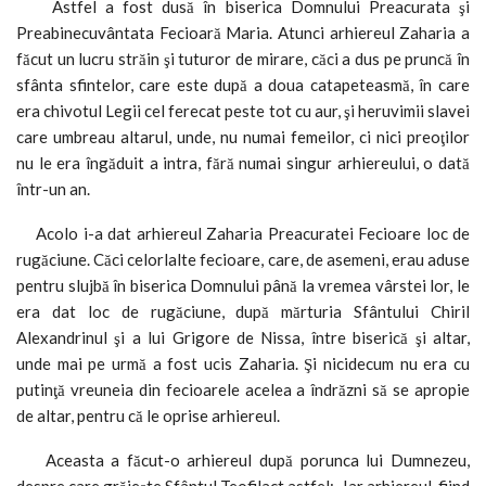
Astfel a fost dusă în biserica Domnului Preacurata şi
Preabinecuvântata Fecioară Maria. Atunci arhiereul Zaharia a
făcut un lucru străin şi tuturor de mirare, căci a dus pe pruncă în
sfânta sfintelor, care este după a doua catapeteasmă, în care
era chivotul Legii cel ferecat peste tot cu aur, şi heruvimii slavei
care umbreau altarul, unde, nu numai femeilor, ci nici preoţilor
nu le era îngăduit a intra, fără numai singur arhiereului, o dată
într-un an.
Acolo i-a dat arhiereul Zaharia Preacuratei Fecioare loc de
rugăciune. Căci celorlalte fecioare, care, de asemeni, erau aduse
pentru slujbă în biserica Domnului până la vremea vârstei lor, le
era dat loc de rugăciune, după mărturia Sfântului Chiril
Alexandrinul şi a lui Grigore de Nissa, între biserică şi altar,
unde mai pe urmă a fost ucis Zaharia. Şi nicidecum nu era cu
putinţă vreuneia din fecioarele acelea a îndrăzni să se apropie
de altar, pentru că le oprise arhiereul.
Aceasta a făcut-o arhiereul după porunca lui Dumnezeu,
despre care grăieşte Sfântul Teofilact astfel: „Iar arhiereul, fiind