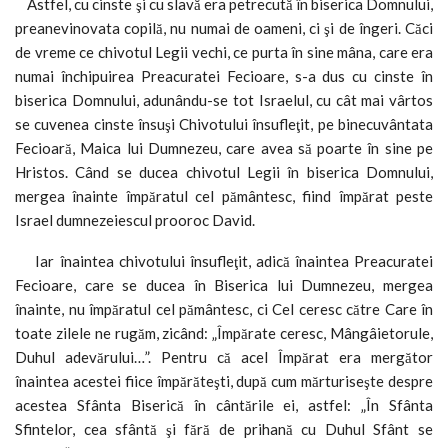
Astfel, cu cinste şi cu slavă era petrecută în biserica Domnului,
preanevinovata copilă, nu numai de oameni, ci şi de îngeri. Căci
de vreme ce chivotul Legii vechi, ce purta în sine mâna, care era
numai închipuirea Preacuratei Fecioare, s-a dus cu cinste în
biserica Domnului, adunându-se tot Israelul, cu cât mai vârtos
se cuvenea cinste însuşi Chivotului însufleţit, pe binecuvântata
Fecioară, Maica lui Dumnezeu, care avea să poarte în sine pe
Hristos. Când se ducea chivotul Legii în biserica Domnului,
mergea înainte împăratul cel pământesc, fiind împărat peste
Israel dumnezeiescul prooroc David.
Iar înaintea chivotului însufleţit, adică înaintea Preacuratei
Fecioare, care se ducea în Biserica lui Dumnezeu, mergea
înainte, nu împăratul cel pământesc, ci Cel ceresc către Care în
toate zilele ne rugăm, zicând: „Împărate ceresc, Mângâietorule,
Duhul adevărului…”. Pentru că acel Împărat era mergător
înaintea acestei fiice împărăteşti, după cum mărturiseşte despre
acestea Sfânta Biserică în cântările ei, astfel: „În Sfânta
Sfintelor, cea sfântă şi fără de prihană cu Duhul Sfânt se