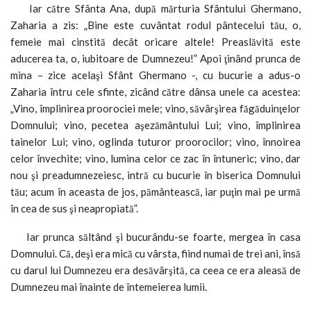
Iar către Sfânta Ana, după mărturia Sfântului Ghermano,
Zaharia a zis: „Bine este cuvântat rodul pântecelui tău, o,
femeie mai cinstită decât oricare altele! Preaslăvită este
aducerea ta, o, iubitoare de Dumnezeu!” Apoi ţinând prunca de
mina – zice acelaşi Sfânt Ghermano -, cu bucurie a adus-o
Zaharia întru cele sfinte, zicând către dânsa unele ca acestea:
„Vino, împlinirea proorociei mele; vino, săvârşirea făgăduinţelor
Domnului; vino, pecetea aşezământului Lui; vino, împlinirea
tainelor Lui; vino, oglinda tuturor proorocilor; vino, înnoirea
celor învechite; vino, lumina celor ce zac în întuneric; vino, dar
nou şi preadumnezeiesc, intră cu bucurie în biserica Domnului
tău; acum în aceasta de jos, pământească, iar puţin mai pe urmă
în cea de sus şi neapropiată”.
Iar prunca săltând şi bucurându-se foarte, mergea în casa
Domnului. Că, deşi era mică cu vârsta, fiind numai de trei ani, însă
cu darul lui Dumnezeu era desăvârşită, ca ceea ce era aleasă de
Dumnezeu mai înainte de întemeierea lumii.