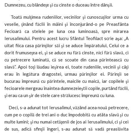
Dumnezeu, cu blândeţe şi cu cinste o duceau între dânşii.
Toată mulţimea rudeniilor, vecinilor şi cunoscuţilor urma cu
veselie, ţinând făclii în mâini şi înconjurând-o pe Preasfânta
Fecioară ca stelele pe luna cea luminoasă, spre mirarea
Ierusalimului. Pentru acest lucru Sfântul Teofilact scrie aşa: „A
uitat fiica casa părinţilor săi şi se aduce Împăratului, Celui ce a
dorit frumuseţea ei, şi se aduce nu fără cinste, nici fără slavă, ci
cu petrecere luminată, că se scoate din casa părintească cu
slavă”. Apoi toţi lăudau ieşirea ei, toate rudeniile, vecinii şi câţi
erau în legătura dragostei, urmau părinţilor ei. Părinţii se
bucurau împreună cu părintele, maicile cu maică, iar copilele şi
fecioarele mergeau înaintea dumnezeieştii copile, purtând făclii,
şi erau ca un şir de stele care strălucesc împreună cu luna.
Deci, s-a adunat tot Ierusalimul, văzând acea nouă petrecere,
cum pe o copilă de trei ani o duc împodobită cu atâta slavă şi cu
multe lumini; şi nu numai cetăţenii de jos ai Ierusalimului, ci şi cei
de sus, adică sfinţii îngeri, s-au adunat să vadă preaslăvita