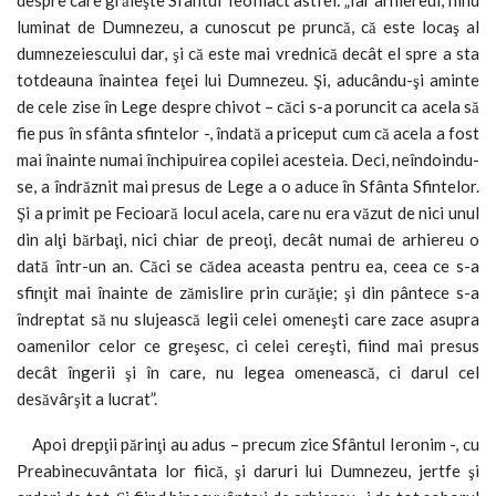
luminat de Dumnezeu, a cunoscut pe pruncă, că este locaş al
dumnezeiescului dar, şi că este mai vrednică decât el spre a sta
totdeauna înaintea feţei lui Dumnezeu. Şi, aducându-şi aminte
de cele zise în Lege despre chivot – căci s-a poruncit ca acela să
fie pus în sfânta sfintelor -, îndată a priceput cum că acela a fost
mai înainte numai închipuirea copilei acesteia. Deci, neîndoindu-
se, a îndrăznit mai presus de Lege a o aduce în Sfânta Sfintelor.
Şi a primit pe Fecioară locul acela, care nu era văzut de nici unul
din alţi bărbaţi, nici chiar de preoţi, decât numai de arhiereu o
dată într-un an. Căci se cădea aceasta pentru ea, ceea ce s-a
sfinţit mai înainte de zămislire prin curăţie; şi din pântece s-a
îndreptat să nu slujească legii celei omeneşti care zace asupra
oamenilor celor ce greşesc, ci celei cereşti, fiind mai presus
decât îngerii şi în care, nu legea omenească, ci darul cel
desăvârşit a lucrat”.
Apoi drepţii părinţi au adus – precum zice Sfântul Ieronim -, cu
Preabinecuvântata lor fiică, şi daruri lui Dumnezeu, jertfe şi