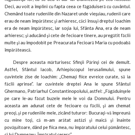
Deci, au voit a împlini cu fapta ceea ce făgăduiseră cu cuvântul.
Chemând toate rudeniile din Nazaret unde vieţuiau, rudenii care
erau de neam împărătesc şi arhieresc, căci însuşi dreptul Ioachim
era de neam împărătesc, iar soţia lui, Sfânta Ana, era de neam
arhieresc; şi aducând şi cete de fecioare tinere, au pregătit făclii
multe şi au împodobit pe Preacurata Fecioară Maria cu podoabă
împărătească.
Despre aceasta mărturisesc Sfinţii Părinţi cei de demult.
Astfel, Sfântul Iacob, Arhiepiscopul Ierusalimului, spune
cuvintele zise de Ioachim: „Chemaţi fiice evreice curate, să ia
făclii aprinse”. Iar cuvintele dreptei Ana le spune Sfântul
Ghermano, Patriarhul Constantinopolului, astfel: „Făgăduinţele
pe care le-au făcut buzele mele le voi da Domnului. Pentru
aceasta am adunat cete de fecioare cu făclii, şi am chemat
preoţi, şi pe rudeniile mele, zicând tuturor: Bucuraţi-vă împreună
cu mine toţi, că m-am arătat astăzi şi maică şi înainte
povăţuitoare, dând pe fiica mea, nu împăratului celui pământesc,
ci lui Dumnezeu, Împăratul ceresc”.