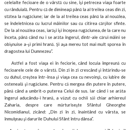
celelalte fecioare de o vârstă cu sine, îşi petrecea viaţa foarte
cu rânduială. Pentru că de dimineaţă până la al treilea ceas din zi,
stătea la rugăciune; iar de la al treilea ceas până la al nouălea,
se îndeletnicea cu lucrul mâinilor sau cu citirea cărţilor sfinte.
De la al nouălea ceas, iarăşi îşi începea rugăciunea, de la care nu
înceta, până când nu i se arăta îngerul, dintr-ale cărui mâini se
obişnuise a-şi primi hrană. Şi aşa mereu tot mai mult sporea în
dragostea lui Dumnezeu”.
Astfel a fost viaţa ei în feciorie, când locuia împreună cu
fecioarele cele de o vârstă. Din zi în zi crescând şi întărindu-se
cu duhul, creştea într-însa şi viaţa cea cu nevoinţă, cu iubire de
osteneală şi rugăciune. Pentru că mergea din putere în putere,
până când a umbrit-o puterea Celui de sus. Iar când i se arăta
îngerul aducându-i hrană, a văzut cu ochii săi chiar arhiereul
Zaharia, despre care mărturiseşte Sfântul Gheorghe
Nicomidianul, zicând: „Din zi în zi, înaintând cu vârsta, se
înmulţeau şi darurile Duhului Sfânt întru dânsa”.