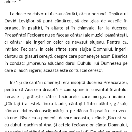
aduce…”.
La ducerea chivotului erau cântări, căci a poruncit împăratul
David Leviţilor să pună cântăreţi, să dea glas de veselie în
organe, în psaltiri, în alăute şi în chimvale. Iar la ducerea
Preasfintei Fecioare nu se făceau cântări ale muzicii pământeşti,
ci cântări ale îngerilor celor ce nevăzut slujeau. Pentru că,
intrând Fecioară în cele sfinte spre slujba Domnului, îngerii
cântau cu glasuri cereşti, despre care pomeneşte acum Biserica
în condac: „Împreună aducând darul Duhului lui Dumnezeu pe
care o laudă îngerii; aceasta este cortul cel ceresc”.
Însă şi de cântări omeneşti era însoţită ducerea Preacuratei,
pentru că Ana cea dreaptă – cum spune în cuvântul Sfântului
Terasie -, grăieşte către fecioarele care mergeau înainte:
„Cântaţi-i acesteia întru laude, cântaţi-i întru alăute, glăsuiţi
cântare duhovnicească; măriţi-o pe dânsa în psaltire cu zece
strune”. Biserica a pomenit despre aceasta, zicând: „Bucură-se
cu duhul Ioachim şi Ana. Şi cetele fecioarelor cânta Domnului,
cu psalmi cântând şi cinstind pe maica Lui”. De aici se arată că