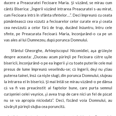
ducere a Preacuratei Fecioare Maria. Şi văzând, se mirau cum
cântă Biserica: „Îngerii văzând intrarea Preacuratei s-au mirat,
cum Fecioara intră în sfânta sfintelor…”. Deci împreună cu ceata
pământească cea văzută a fecioarelor celor curate era şi ceata
cea nevăzută a celor fără de trup, ducând înăuntru, întru cele
sfinte, pe Preacurata Fecioară Maria, înconjurând-o ca pe un
vas ales al lui Dumnezeu, după porunca Domnului.
Sfântul Gheorghe, Arhiepiscopul Nicomidiei, aşa grăieşte
despre aceasta: „Duceau acum părinţii pe Fecioara către uşile
bisericii, înconjurând-o pe ea îngerii şi cu toate puterile cele mai
presus de lume împreună veselindu-se; că îngerii, deşi nu ştiau
puterea tainei, însă ca nişte slugi, din porunca Domnului, slujeau
la intrarea ei în biserică. Şi mai întâi se mirau văzând-o pe dânsa
că va fi vas preacinstit al faptelor bune, care purta semnul
curăţeniei celei veşnice, şi avea trup de care nici un fel de păcat
nu se va apropia niciodată”. Deci, făcând voia Domnului, au
săvârşit părinţii slujba cea poruncită.