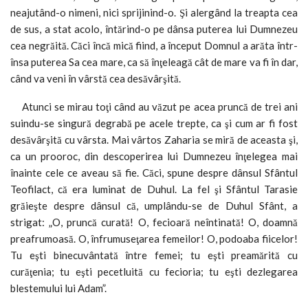
neajutând-o nimeni, nici sprijinind-o. Şi alergând la treapta cea
de sus, a stat acolo, întărind-o pe dânsa puterea lui Dumnezeu
cea negrăită. Căci încă mică fiind, a început Domnul a arăta într-
însa puterea Sa cea mare, ca să înţeleagă cât de mare va fi în dar,
când va veni în vârstă cea desăvârşită.
Atunci se mirau toţi când au văzut pe acea pruncă de trei ani
suindu-se singură degrabă pe acele trepte, ca şi cum ar fi fost
desăvârşită cu vârsta. Mai vârtos Zaharia se miră de aceasta şi,
ca un prooroc, din descoperirea lui Dumnezeu înţelegea mai
înainte cele ce aveau să fie. Căci, spune despre dânsul Sfântul
Teofilact, că era luminat de Duhul. La fel şi Sfântul Tarasie
grăieşte despre dânsul că, umplându-se de Duhul Sfânt, a
strigat: „O, pruncă curată! O, fecioară neîntinată! O, doamnă
preafrumoasă. O, înfrumuseţarea femeilor! O, podoaba fiicelor!
Tu eşti binecuvântată între femei; tu eşti preamărită cu
curăţenia; tu eşti pecetluită cu fecioria; tu eşti dezlegarea
blestemului lui Adam”.