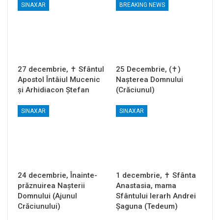
SINAXAR
BREAKING NEWS
27 decembrie, ✝ Sfântul
25 Decembrie, (✝)
Apostol Întâiul Mucenic
Nașterea Domnului
și Arhidiacon Ștefan
(Crăciunul)
SINAXAR
SINAXAR
24 decembrie, Înainte-
1 decembrie, ✝ Sfânta
prăznuirea Naşterii
Anastasia, mama
Domnului (Ajunul
Sfântului Ierarh Andrei
Crăciunului)
Șaguna (Tedeum)