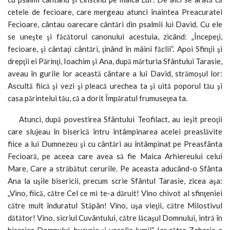
cetele de fecioare, care mergeau atunci înaintea Preacuratei
Fecioare, cântau oarecare cântări din psalmii lui David. Cu ele
se uneşte şi făcătorul canonului acestuia, zicând: „Începeţi,
fecioare, şi cântaţi cântări, ţinând în mâini făclii”. Apoi Sfinţii şi
drepţii ei Părinţi, Ioachim şi Ana, după mărturia Sfântului Tarasie,
aveau în gurile lor această cântare a lui David, strămoşul lor:
Ascultă fiică şi vezi şi pleacă urechea ta şi uită poporul tău şi
casa părintelui tău, că a dorit Împăratul frumuseţea ta.
Atunci, după povestirea Sfântului Teofilact, au ieşit preoţii
care slujeau în biserică întru întâmpinarea acelei preaslăvite
fiice a lui Dumnezeu şi cu cântări au întâmpinat pe Preasfânta
Fecioară, pe aceea care avea să fie Maica Arhiereului celui
Mare, Care a străbătut cerurile. Pe aceasta aducând-o Sfânta
Ana la uşile bisericii, precum scrie Sfântul Tarasie, zicea aşa:
„Vino, fiică, către Cel ce mi te-a dăruit! Vino chivot al sfinţeniei
către mult înduratul Stăpân! Vino, uşa vieţii, către Milostivul
dătător! Vino, sicriul Cuvântului, către lăcaşul Domnului, intră în
biserica Domnului, bucuria şi veselia lumii”. Iar către Zaharia a