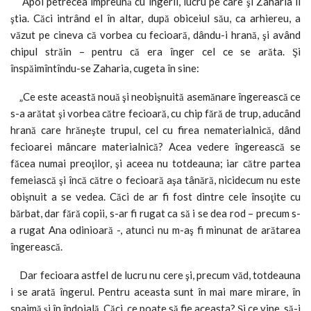
Apoi petrecea împreună cu îngerii, lucru pe care şi Zaharia îl
ştia. Căci intrând el în altar, după obiceiul său, ca arhiereu, a
văzut pe cineva că vorbea cu fecioară, dându-i hrană, şi având
chipul străin – pentru că era înger cel ce se arăta. Şi
înspăimîntîndu-se Zaharia, cugeta în sine:
„Ce este această nouă şi neobişnuită asemănare îngerească ce
s-a arătat şi vorbea către fecioară, cu chip fără de trup, aducând
hrană care hrăneşte trupul, cel cu firea nematerialnică, dând
fecioarei mâncare materialnică? Acea vedere îngerească se
făcea numai preoţilor, şi aceea nu totdeauna; iar către partea
femeiască şi încă către o fecioară aşa tânără, nicidecum nu este
obişnuit a se vedea. Căci de ar fi fost dintre cele însoţite cu
bărbat, dar fără copii, s-ar fi rugat ca să i se dea rod – precum s-
a rugat Ana odinioară -, atunci nu m-aş fi minunat de arătarea
îngerească.
Dar fecioara astfel de lucru nu cere şi, precum văd, totdeauna
i se arată îngerul. Pentru aceasta sunt în mai mare mirare, în
spaimă şi în îndoială. Căci, ce poate să fie aceasta? Şi ce vine, să-i