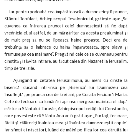
Iar pentru podoabă cea împărătească a dumnezeieştii prunce,
Sfântul Teofilact, Arhiepiscopul Tesalonicului, grăieşte aşa: „Se
cuvenea ca intrarea pruncei celei dumnezeieşti să fie după
vrednicia ei, şi astfel, de un mărgăritar ca acesta prealuminat şi
de mult preţ să nu se lipească haine proaste. Deci era de
trebuinţă să o îmbrace cu haină împărătească, spre slava şi
frumuseţea cea mai mare”. Pregătind cele ce se cuveneau pentru
cinstită şi slăvita intrare, au făcut calea din Nazaret la Ierusalim,
timp de trei zile.
Ajungând în cetatea Ierusalimului, au mers cu cinste la
biserică, ducând într-însa pe „Biserica” lui Dumnezeu cea
însufleţită, pe prunca cea de trei ani, pe Curata Fecioară Maria.
Cete de fecioare cu lumânări aprinse mergeau înaintea ei, după
mărturia Sfântului Tarasie, Arhiepiscopul cetăţii lui Constantin,
care povesteşte că Sfânta Ana ar fi grăit aşa: „Purtaţi, fecioare,
făclii şi călătoriţi înaintea mea şi înaintea dumnezeieştii copile”.
Iar sfinţii ei născători, luând de mâini pe fiica lor cea dăruită lui