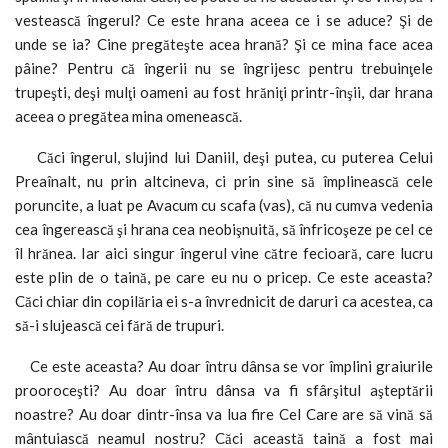
vestească îngerul? Ce este hrana aceea ce i se aduce? Şi de
unde se ia? Cine pregăteşte acea hrană? Şi ce mina face acea
pâine? Pentru că îngerii nu se îngrijesc pentru trebuinţele
trupeşti, deşi mulţi oameni au fost hrăniţi printr-înşii, dar hrana
aceea o pregătea mina omenească.
Căci îngerul, slujind lui Daniil, deşi putea, cu puterea Celui
Preaînalt, nu prin altcineva, ci prin sine să împlinească cele
poruncite, a luat pe Avacum cu scafa (vas), că nu cumva vedenia
cea îngerească şi hrana cea neobişnuită, să înfricoşeze pe cel ce
îl hrănea. Iar aici singur îngerul vine către fecioară, care lucru
este plin de o taină, pe care eu nu o pricep. Ce este aceasta?
Căci chiar din copilăria ei s-a învrednicit de daruri ca acestea, ca
să-i slujească cei fără de trupuri.
Ce este aceasta? Au doar întru dânsa se vor împlini graiurile
prooroceşti? Au doar întru dânsa va fi sfârşitul aşteptării
noastre? Au doar dintr-însa va lua fire Cel Care are să vină să
mântuiască neamul nostru? Căci această taină a fost mai