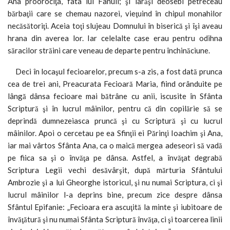
Ana proorociţa, fata lui Fanuil; şi iarăşi deosebi petreceau
bărbaţii care se chemau nazorei, vieţuind în chipul monahilor
necăsătoriţi. Aceia toţi slujeau Domnului în biserică şi îşi aveau
hrana din averea lor. Iar celelalte case erau pentru odihna
săracilor străini care veneau de departe pentru închinăciune.
Deci în locaşul fecioarelor, precum s-a zis, a fost dată prunca
cea de trei ani, Preacurata Fecioară Maria, fiind orânduite pe
lângă dânsa fecioare mai bătrâne cu anii, iscusite în Sfânta
Scriptură şi în lucrul mâinilor, pentru că din copilărie să se
deprindă dumnezeiasca pruncă şi cu Scriptură şi cu lucrul
mâinilor. Apoi o cercetau pe ea Sfinţii ei Părinţi Ioachim şi Ana,
iar mai vârtos Sfânta Ana, ca o maică mergea adeseori să vadă
pe fiica sa şi o învăţa pe dânsa. Astfel, a învăţat degrabă
Scriptura Legii vechi desăvârşit, după mărturia Sfântului
Ambrozie şi a lui Gheorghe istoricul, şi nu numai Scriptura, ci şi
lucrul mâinilor l-a deprins bine, precum zice despre dânsa
Sfântul Epifanie: „Fecioara era ascuţită la minte şi iubitoare de
învăţătură şi nu numai Sfânta Scriptură învăţa, ci şi toarcerea linii