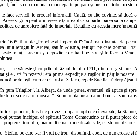
şinat, încît să nu mai poată mai departe prăpădi şi pustii cu totul aceste m
, le face servicii, le procură informaţii. Caută, cu alte cuvinte, să ducă o
i. Aceeaşi grijă pentru interesele ţării explică şi participarea sa la cam
 politica de apropiere faţă de imperiali. Relaţiile cu aceştia merg îmbunătăţ
uarie 1695, titlul de „Principe al Imperiului”; încă mai dinainte, de pe cîn
a unui refugiu în Ardeal, sau în Austria, refugiu pe care domnul, trăin
este munţi, precum şi depozitele de bani pe care şi le face la Veneţia.
 pîndea.
eşti – se vădeşte şi cu prilejul războiului din 1711, dintre ruşi şi turci.
 şi el, stă în rezervă: era prima expediţie a ruşilor în părţile noastre
onducător de oşti, cum era Carol al Xll-lea, regele Suediei, îndreptăţeau 
n gura Urlaţilor”, la Albeşti, de unde putea, eventual, să apuce şi spre 
re turci şi de către muscali”. Se întîmplă, însă, că un boier al său, car
 forţe superioare, lipsit de provizii, după o luptă de cîteva zile, la Stăli
u-şi puteau închipui că spătarul Toma Cantacuzino ar fi putut pleca da
din apropierea tronului, mai mult chiar, rude de-ale sale, ca stolnicul Con
 Ştefan, pe care l-ar fi vrut pe tron, dispunînd, apoi, de numeroase şi în