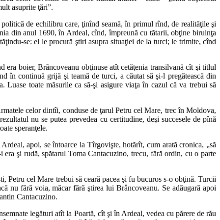
ult asuprite ţări”.
 politică de echilibru care, ţinînd seamă, în primul rînd, de realităţile şi
pania din anul 1690, în Ardeal, cînd, împreună cu tătarii, obţine biruinţa
indu-se: el le procură ştiri asupra situaţiei de la turci; le trimite, cînd
d era boier, Brâncoveanu obţinuse atît cetăţenia transilvană cît şi titlul
d în continuă grijă şi teamă de turci, a căutat să şi-l pregătească din
 Luase toate măsurile ca să-şi asigure viaţa în cazul că va trebui să
 Armatele celor dintîi, conduse de ţarul Petru cel Mare, trec în Moldova,
; rezultatul nu se putea prevedea cu certitudine, deşi succesele de pînă
toate speranţele.
Ardeal, apoi, se întoarce la Tîrgovişte, hotărît, cum arată cronica, „să
e-i era şi rudă, spătarul Toma Cantacuzino, trecu, fără ordin, cu o parte
neşti, Petru cel Mare trebui să ceară pacea şi fu bucuros s-o obţină. Turcii
că nu fără voia, măcar fără ştirea lui Brâncoveanu. Se adăugară apoi
stantin Cantacuzino.
semnate legături atît la Poartă, cît şi în Ardeal, vedea cu părere de rău