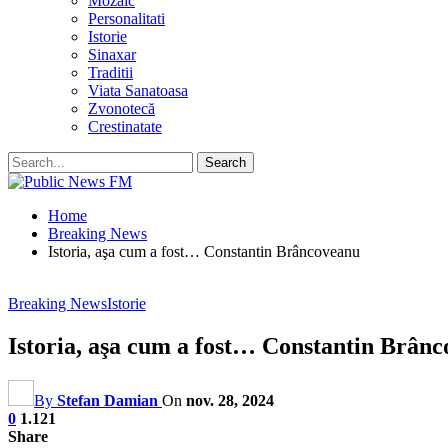
Mozaic
Personalitati
Istorie
Sinaxar
Traditii
Viata Sanatoasa
Zvonotecă
Crestinatate
Home
Breaking News
Istoria, aşa cum a fost… Constantin Brâncoveanu
Breaking News
Istorie
Istoria, aşa cum a fost… Constantin Brân
By
Stefan Damian
On
nov. 28, 2024
0
1.121
Share