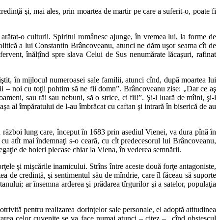
redinţă şi, mai ales, prin moartea de martir pe care a suferit-o, poate fi
 arătat-o culturii. Spiritul românesc ajunge, în vremea lui, la forme de
a politică a lui Constantin Brâncoveanu, atunci ne dăm uşor seama cît de
 fervent, înălţînd spre slava Celui de Sus nenumărate lăcaşuri, rafinat
ştit, în mijlocul numeroasei sale familii, atunci cînd, după moartea lui
erii – noi cu toţii pohtim să ne fii domn”. Brâncoveanu zise: „Dar ce aş
ni, sau răi sau nebuni, să o strice, ci fii!”. Şi-l luară de mîini, şi-l
aşa al împăratului de l-au îmbrăcat cu caftan şi intrară în biserică de au
n război lung care, început în 1683 prin asediul Vienei, va dura pînă în
nt cu atît mai îndemnaţi s-o ceară, cu cît predecesorul lui Brâncoveanu,
gaţie de boieri plecase chiar la Viena, în vederea semnării.
 forţele şi mişcările inamicului. Strîns între aceste două forţe antagoniste,
atea de credinţă, şi sentimentul său de mîndrie, care îl făceau să suporte
anului; ar însemna arderea şi prădarea tîrgurilor şi a satelor, populaţia
trivită pentru realizarea dorinţelor sale personale, el adoptă atitudinea
area celor cuvenite se va face numai atunci – citez – „cînd obştescul