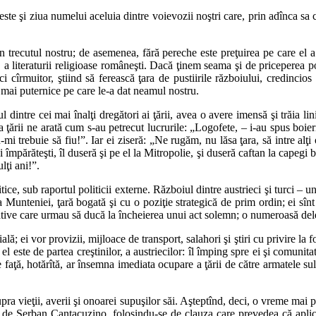
ste şi ziua numelui aceluia dintre voievozii noştri care, prin adînca sa c
n trecutul nostru; de asemenea, fără pereche este preţuirea pe care el a
fiei, a literaturii religioase româneşti. Dacă ţinem seama şi de pricepere
 cîrmuitor, ştiind să ferească ţara de pustiirile războiului, credincios
le mai puternice pe care le-a dat neamul nostru.
ntre cei mai înalţi dregători ai ţării, avea o avere imensă şi trăia lini
ca ţării ne arată cum s-au petrecut lucrurile: „Logofete, – i-au spus boi
ebuie să fiu!”. Iar ei ziseră: „Ne rugăm, nu lăsa ţara, să intre alţi oame
împărăteşti, îl duseră şi pe el la Mitropolie, şi duseră caftan la capegi b
lţi ani!”.
e, sub raportul politicii externe. Războiul dintre austrieci şi turci – u
a Munteniei, ţară bogată şi cu o poziţie strategică de prim ordin; ei sî
tative care urmau să ducă la încheierea unui act solemn; o numeroasă dele
ială; ei vor provizii, mijloace de transport, salahori şi ştiri cu privire la
 el este de partea creştinilor, a austriecilor: îl împing spre ei şi comunit
 faţă, hotărîtă, ar însemna imediata ocupare a ţării de către armatele sult
 vieţii, averii şi onoarei supuşilor săi. Aşteptînd, deci, o vreme mai po
at de Şerban Cantacuzino, folosindu-se de clauza care prevedea că aplic