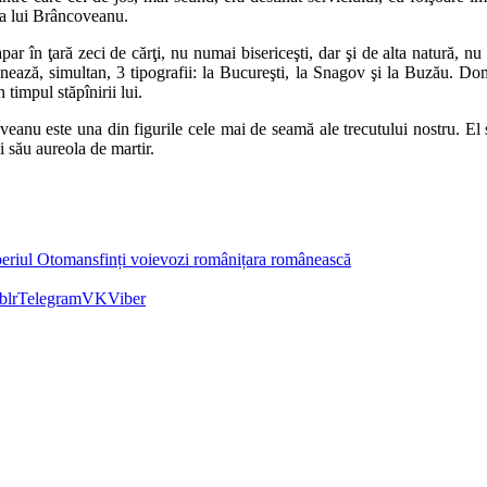
ca lui Brâncoveanu.
apar în ţară zeci de cărţi, nu numai bisericeşti, dar şi de alta natură, 
nează, simultan, 3 tipografii: la Bucureşti, la Snagov şi la Buzău. Domn
 timpul stăpînirii lui.
eanu este una din figurile cele mai de seamă ale trecutului nostru. El s
i său aureola de martir.
eriul Otoman
sfinți voievozi români
țara românească
blr
Telegram
VK
Viber