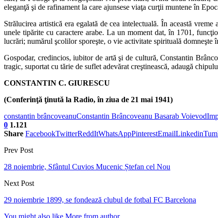
eleganţă şi de rafinament la care ajunsese viaţa curţii muntene în Epo
Strălucirea artistică era egalată de cea intelectuală. În această vreme 
unele tipărite cu caractere arabe. La un moment dat, în 1701, funcţio
lucrări; numărul şcolilor sporeşte, o vie activitate spirituală domneşte în
Gospodar, credincios, iubitor de artă şi de cultură, Constantin Brâncov
tragic, suportat cu tărie de suflet adevărat creştinească, adaugă chipulu
CONSTANTIN C. GIURESCU
(Conferinţă ţinută la Radio,
în ziua de 21 mai 1941)
constantin brâncoveanu
Constantin Brâncoveanu Basarab Voievod
Imp
0
1.121
Share
Facebook
Twitter
ReddIt
WhatsApp
Pinterest
Email
Linkedin
Tum
Prev Post
28 noiembrie, Sfântul Cuvios Mucenic Ștefan cel Nou
Next Post
29 noiembrie 1899, se fondează clubul de fotbal FC Barcelona
You might also like
More from author