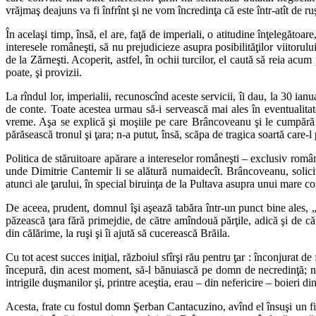
vrăjmaş deajuns va fi înfrînt şi ne vom încredinţa că este într-atît de ru
În acelaşi timp, însă, el are, faţă de imperiali, o atitudine înţelegătoare
interesele româneşti, să nu prejudicieze asupra posibilităţilor viitorulu
de la Zărneşti. Acoperit, astfel, în ochii turcilor, el caută să reia acum
poate, şi provizii.
La rîndul lor, imperialii, recunoscînd aceste servicii, îi dau, la 30 ian
de conte. Toate acestea urmau să-i servească mai ales în eventualitate
vreme. Aşa se explică şi moşiile pe care Brâncoveanu şi le cumpără p
părăsească tronul şi ţara; n-a putut, însă, scăpa de tragica soartă care-l
Politica de stăruitoare apărare a intereselor româneşti – exclusiv român
unde Dimitrie Cantemir li se alătură numaidecît. Brâncoveanu, solicitat
atunci ale ţarului, în special biruinţa de la Pultava asupra unui mare c
De aceea, prudent, domnul îşi aşează tabăra într-un punct bine ales, „î
păzească ţara fără primejdie, de către amîndouă părţile, adică şi de căt
din călărime, la ruşi şi îi ajută să cucerească Brăila.
Cu tot acest succes iniţial, războiul sfîrşi rău pentru ţar : înconjurat de
începură, din acest moment, să-l bănuiască pe domn de necredinţă; n
intrigile duşmanilor şi, printre aceştia, erau – din nefericire – boieri 
Acesta, frate cu fostul domn Şerban Cantacuzino, avînd el însuşi un fiu,