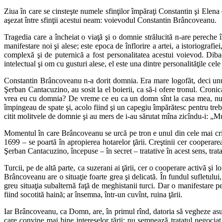
Ziua în care se cinsteşte numele sfinţilor împăraţi Constantin şi Elena e
aşezat între sfinţii acestui neam: voievodul Constantin Brâncoveanu.
Tragedia care a încheiat o viaţă şi o domnie strălucită n-are pereche î
manifestare noi şi alese; este epoca de înflorire a artei, a istoriogra
complexă şi de puternică a fost personalitatea acestui voievod. Dibaci
intelectual şi om cu gusturi alese, el este una dintre personalităţile ce
Constantin Brâncoveanu n-a dorit domnia. Era mare logofăt, deci unul di
Şerban Cantacuzino, au sosit la el boierii, ca să-i ofere tronul. Croni
vrea eu cu domnia? De vreme ce eu ca un domn sînt la casa mea, nu-mi tr
împingeau de spate şi, acolo fiind şi un capegiu împărătesc pentru trebi 
citit molitvele de domnie şi au mers de i-au sărutat mîna zicîndu-i: „Mu
Momentul în care Brâncoveanu se urcă pe tron e unul din cele mai critic
1699 – se poartă în apropierea hotarelor ţării. Creştinii cer cooperare
Şerban Cantacuzino, începuse – în secret – tratative în acest sens, tra
Turcii, pe de altă parte, ca suzerani ai ţării, cer o cooperare activă şi lo
Brâncoveanu are o situaţie foarte grea şi delicată. În fundul sufletului,
greu situaţia subalternă faţă de meghistanii turci. Dar o manifestare pe
fiind socotită haină; ar însemna, într-un cuvînt, ruina ţării.
Iar Brâncoveanu, ca Domn, are, în primul rînd, datoria să vegheze asupra
care convine mai bine intereselor ţării: nu semnează tratatul negoci