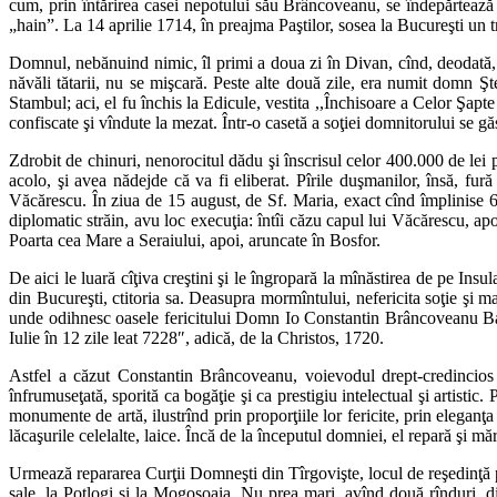
cum, prin întărirea casei nepotului său Brâncoveanu, se îndepărtează to
„hain”. La 14 aprilie 1714, în preajma Paştilor, sosea la Bucureşti un 
Domnul, nebănuind nimic, îl primi a doua zi în Divan, cînd, deodată, 
năvăli tătarii, nu se mişcară. Peste alte două zile, era numit domn Şt
Stambul; aci, el fu închis la Edicule, vestita ,,Închisoare a Celor Şapt
confiscate şi vîndute la mezat. Într-o casetă a soţiei domnitorului se 
Zdrobit de chinuri, nenorocitul dădu şi înscrisul celor 400.000 de lei p
acolo, şi avea nădejde că va fi eliberat. Pîrile duşmanilor, însă, fur
Văcărescu. În ziua de 15 august, de Sf. Maria, exact cînd împlinise 60 
diplomatic străin, avu loc execuţia: întîi căzu capul lui Văcărescu, ap
Poarta cea Mare a Seraiului, apoi, aruncate în Bosfor.
De aici le luară cîţiva creştini şi le îngropară la mînăstirea de pe I
din Bucureşti, ctitoria sa. Deasupra mormîntului, nefericita soţie ş
unde odihnesc oasele fericitului Domn Io Constantin Brâncoveanu Bas
Iulie în 12 zile leat 7228″, adică, de la Christos, 1720.
Astfel a căzut Constantin Brâncoveanu, voievodul drept-credincios şi
înfrumuseţată, sporită ca bogăţie şi ca prestigiu intelectual şi artistic.
monumente de artă, ilustrînd prin proporţiile lor fericite, prin eleganţa
lăcaşurile celelalte, laice. Încă de la începutul domniei, el repară şi 
Urmează repararea Curţii Domneşti din Tîrgovişte, locul de reşedinţă pre
sale, la Potlogi şi la Mogoşoaia. Nu prea mari, avînd două rînduri, di