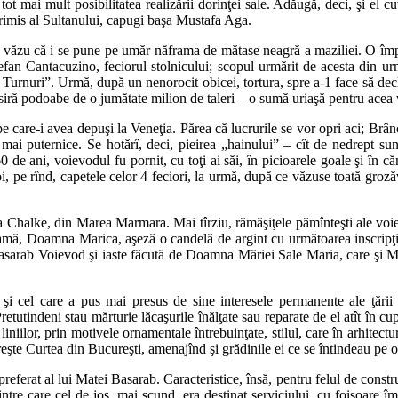
t mai mult posibilitatea realizării dorinţei sale. Adăugă, deci, şi el cu
trimis al Sultanului, capugi başa Mustafa Aga.
văzu că i se pune pe umăr năframa de mătase neagră a maziliei. O împotr
efan Cantacuzino, feciorul stolnicului; scopul urmărit de acesta din urmă
e Turnuri”. Urmă, după un nenorocit obicei, tortura, spre a-1 face să decla
găsiră podoabe de o jumătate milion de taleri – o sumă uriaşă pentru ace
e care-i avea depuşi la Veneţia. Părea că lucrurile se vor opri aci; Brân
ă mai puternice. Se hotărî, deci, pieirea „hainului” – cît de nedrept sun
de ani, voievodul fu pornit, cu toţi ai săi, în picioarele goale şi în căm
oi, pe rînd, capetele celor 4 feciori, la urmă, după ce văzuse toată groz
nsula Chalke, din Marea Marmara. Mai tîrziu, rămăşiţele pămînteşti ale vo
i mamă, Doamna Marica, aşeză o candelă de argint cu următoarea inscrip
arab Voievod şi iaste făcută de Doamna Măriei Sale Maria, care şi Măr
 cel care a pus mai presus de sine interesele permanente ale ţării şi
 Pretutindeni stau mărturie lăcaşurile înălţate sau reparate de el atît în c
 liniilor, prin motivele ornamentale întrebuinţate, stilul, care în arhitect
măreşte Curtea din Bucureşti, amenajînd şi grădinile ei ce se întindeau pe
ferat al lui Matei Basarab. Caracteristice, însă, pentru felul de constru
ntre care cel de jos, mai scund, era destinat serviciului, cu foişoare îm