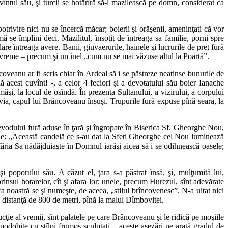
vîntul său, şi turcii se hotărîră să-l mazilească pe domn, considerat ca
ivire nici nu se încercă măcar; boierii şi orăşenii, ameninţaţi că vor
 se împlini deci. Mazilitul, însoţit de întreaga sa familie, porni spre
re întreaga avere. Banii, giuvaerurile, hainele şi lucrurile de preţ fură
a vreme – precum şi un inel „cum nu se mai văzuse altul la Poartă”.
coveanu ar fi scris chiar în Ardeal să i se păstreze neatinse bunurile de
ă acest cuvînt! -, a celor 4 feciori şi a devotatului său boier Ianache
ăşi, la locul de osîndă. În prezenţa Sultanului, a vizirului, a corpului
ăvia, capul lui Brâncoveanu însuşi. Trupurile fură expuse pînă seara, la
ievodului fură aduse în ţară şi îngropate în Biserica Sf. Gheorghe Nou,
ţie: „Această candelă ce s-au dat la Sfeti Gheorghe cel Nou luminează
ia Sa nădăjduiaşte în Domnul iarăşi aicea să i se odihnească oasele;
 poporului său. A căzut el, ţara s-a păstrat însă, şi, mulţumită lui,
uprinsul hotarelor, cît şi afara lor; unele, precum Hurezul, sînt adevărate
ura noastră se şi numeşte, de aceea, „stilul brîncovenesc”. N-a uitat nici
 o distanţă de 800 de metri, pînă la malul Dîmboviţei.
cţie al vremii, sînt palatele pe care Brâncoveanu şi le ridică pe moşiile
podobite cu stîlpi frumos sculptaţi – aceste aşezări ne arată gradul de