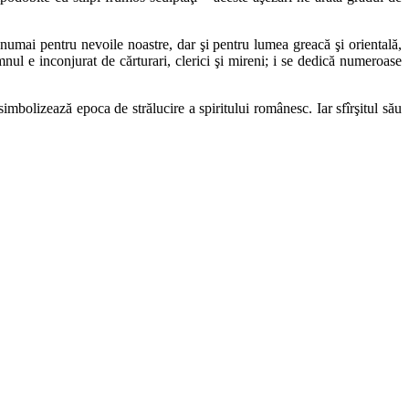
nu numai pentru nevoile noastre, dar şi pentru lumea greacă şi orientală,
ul e inconjurat de cărturari, clerici şi mireni; i se dedică numeroase
imbolizează epoca de strălucire a spiritului românesc. Iar sfîrşitul său