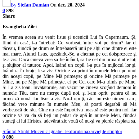
By
Stefan Damian
On
dec. 20, 2024
0
898
Share
Evanghelia Zilei
În vremea aceea au venit Iisus şi ucenicii Lui în Capernaum. Şi,
fiind în casă, i-a întrebat: Ce vorbeaţi între voi pe drum? Iar ei
tăceau, fiindcă pe drum se întrebaseră unii pe alţii cine dintre ei este
mai mare. Atunci Iisus, aşezându-Se, a chemat pe cei doisprezece şi
le-a zis: Dacă cineva vrea să fie întâiul, să fie cel din urmă dintre toţi
şi slujitor al tuturor. Apoi, luând un copil, l-a pus în mijlocul lor şi,
luându-l în braţe, le-a zis: Oricine va primi în numele Meu pe unul
din aceşti copii, pe Mine Mă primeşte; şi oricine Mă primeşte pe
Mine, nu pe Mine Mă primeşte, ci pe Cel care M-a trimis pe Mine.
Şi I-a zis loan: Învăţătorule, am văzut pe cineva scoţând demoni în
numele Tău, care nu merge după noi, şi l-am oprit, pentru că nu
urmează nouă. Iar Iisus a zis: Nu-l opriţi, căci nu este nimeni care,
făcând vreo minune în numele Meu, să poată degrabă să Mă
vorbească de rău. Cine nu este împotriva noastră este pentru noi. Iar
oricine vă va da să beţi un pahar de apă în numele Meu, fiindcă
sunteţi ai lui Hristos, adevărat zic vouă că nu-şi va pierde răsplata sa.
Sfântul Sfințit Mucenic Ignatie Teoforul
sinaxar
viețile sfinților
0
898