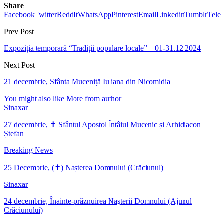
Share
Facebook
Twitter
ReddIt
WhatsApp
Pinterest
Email
Linkedin
Tumblr
Tel
Prev Post
Expoziția temporară “Tradiții populare locale” – 01-31.12.2024
Next Post
21 decembrie, Sfânta Muceniță Iuliana din Nicomidia
You might also like
More from author
Sinaxar
27 decembrie, ✝ Sfântul Apostol Întâiul Mucenic și Arhidiacon
Ștefan
Breaking News
25 Decembrie, (✝) Nașterea Domnului (Crăciunul)
Sinaxar
24 decembrie, Înainte-prăznuirea Naşterii Domnului (Ajunul
Crăciunului)