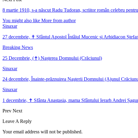
8 martie 1910, s-a născut Radu Tudoran, scriitor român celebru pentru 
You might also like
More from author
Sinaxar
27 decembrie, ✝ Sfântul Apostol Întâiul Mucenic și Arhidiacon Ștefa
Breaking News
25 Decembrie, (✝) Nașterea Domnului (Crăciunul)
Sinaxar
24 decembrie, Înainte-prăznuirea Naşterii Domnului (Ajunul Crăciunu
Sinaxar
1 decembrie, ✝ Sfânta Anastasia, mama Sfântului Ierarh Andrei Șag
Prev
Next
Leave A Reply
Your email address will not be published.