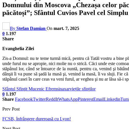
Domnului din Moscova „Chezașa celor păcă
păcătoși”; Sfântul Cuvios Pavel cel Simplu
By
Stefan Damian
On
mart. 7, 2025
0
1.197
Share
Evanghelia Zilei
Zis-a Domnul: nu te teme turmă mică, pentru că Tatăl vostru a bine plăc
unde furul nu se apropie, nici molie nu o strică. Căci unde este comoara
stăpânul lor, când se întoarce de la nuntă, pentru ca, venind şi bătând
dânşii îi va pune să şadă la masă şi, venind la masă, îi va sluji. Fie că va
stăpânul casei în care ceas va veni furul, ar veghea şi nu ar lăsa să-i s
Sfântul Sfinţit Mucenic Efrem
sinaxar
viețile sfinților
0
1.197
Share
Facebook
Twitter
ReddIt
WhatsApp
Pinterest
Email
Linkedin
Tum
Prev Post
FCSB, înfrângere dureroasă cu Lyon!
Next Post