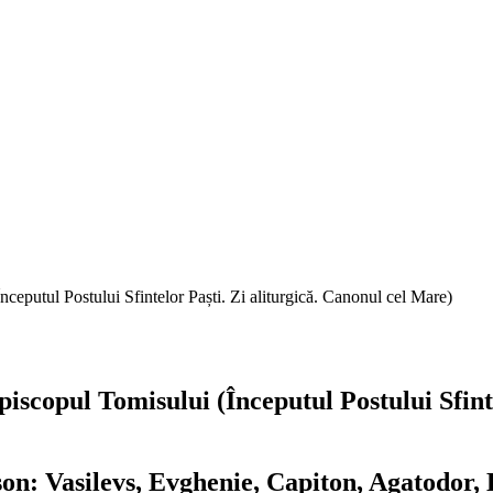
ceputul Postului Sfintelor Paști. Zi aliturgică. Canonul cel Mare)
iscopul Tomisului (Începutul Postului Sfinte
son: Vasilevs, Evghenie, Capiton, Agatodor, E