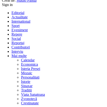
Creat de:
Studio Panda
Sign in
Editorial
Actualitate
International
Sport
Eveniment
Repere
Social
Reportaj
Contributori
Interviu
Mai multe
Calendar
Economica
Isteria Presei
Mozaic
Personalitati
Istorie
Sinaxar
Traditii
Viata Sanatoasa
Zvonotecă
Crestinatate