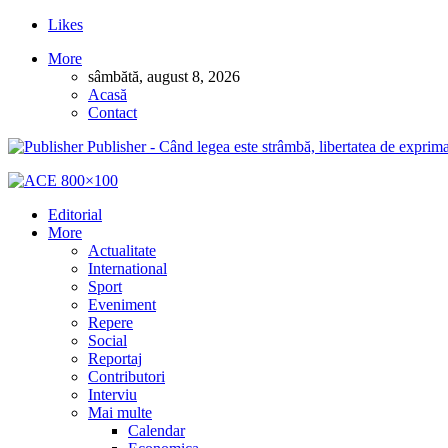
Likes
More
sâmbătă, august 8, 2026
Acasă
Contact
Publisher - Când legea este strâmbă, libertatea de exprima
Editorial
More
Actualitate
International
Sport
Eveniment
Repere
Social
Reportaj
Contributori
Interviu
Mai multe
Calendar