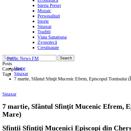
Economica
Isteria Presei
Mozaic
Personalitati
Istorie
Sinaxar
Traditii
Viata Sanatoasa
Zvonotecă
Crestinatate
Posts
Home
Categories
Sinaxar
Tags
7 martie, Sfântul Sfinţit Mucenic Efrem, Episcopul Tomisului (În
Sinaxar
7 martie, Sfântul Sfinţit Mucenic Efrem, Ep
Mare)
Sfinții Sfinţiţi Mucenici Episcopi din Cher