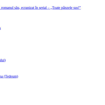
romanul său, ecranizat în serial – „Toate pânzele sus!”
n
lui)
una (Tedeum)