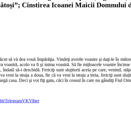
toși”; Cinstirea Icoanei Maicii Domnului 
ut să vă dea vouă împărăţia. Vindeţi averile voastre şi daţi-le în milos
 voastră, acolo va fi şi inima voastră. Să fie mijloacele voastre încinse 
, îndată să-i deschidă. Fericiţi sunt slujitorii aceia pe care, venind, st
 veni la straja a doua, fie că va veni la straja a treia, fericiţi sunt sluji
pargă casa. Deci şi voi fiţi gata, căci în ceasul în care nu gândiţi Fiul Om
blr
Telegram
VK
Viber