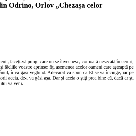
din Odrino, Orlov „Chezașa celor
tenii; faceţi-vă pungi care nu se învechesc, comoară nesecată în ceruri,
şi făcliile voastre aprinse; fiţi asemenea acelor oameni care aşteaptă pe
ăpânul, îi va găsi veghind. Adevărat vă spun că El se va încinge, iar pe
torii aceia, de-i va găsi aşa. Dar şi aceia o ştiţi prea bine că, dacă ar şti
ului va veni.