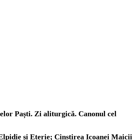
lor Paști. Zi aliturgică. Canonul cel
lpidie și Eterie; Cinstirea Icoanei Maicii