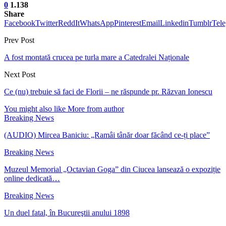
0
1.138
Share
Facebook
Twitter
ReddIt
WhatsApp
Pinterest
Email
Linkedin
Tumblr
Tel
Prev Post
A fost montată crucea pe turla mare a Catedralei Naționale
Next Post
Ce (nu) trebuie să faci de Florii – ne răspunde pr. Răzvan Ionescu
You might also like
More from author
Breaking News
(AUDIO) Mircea Baniciu: „Ramâi tânăr doar făcând ce-ți place”
Breaking News
Muzeul Memorial „Octavian Goga” din Ciucea lansează o expoziție
online dedicată…
Breaking News
Un duel fatal, în Bucureştii anului 1898