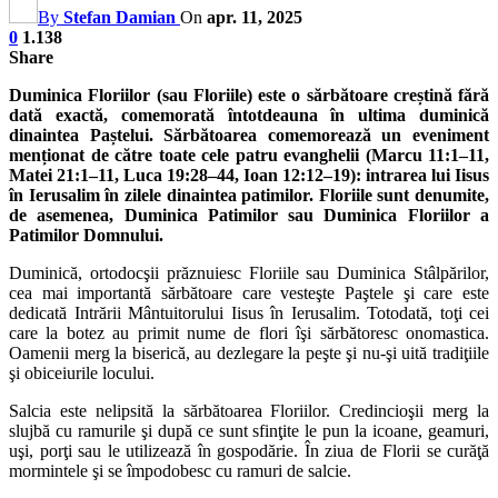
By
Stefan Damian
On
apr. 11, 2025
0
1.138
Share
Duminica Floriilor (sau Floriile) este o sărbătoare creștină fără
dată exactă, comemorată întotdeauna în ultima duminică
dinaintea Paștelui. Sărbătoarea comemorează un eveniment
menționat de către toate cele patru evanghelii (Marcu 11:1–11,
Matei 21:1–11, Luca 19:28–44, Ioan 12:12–19): intrarea lui Iisus
în Ierusalim în zilele dinaintea patimilor. Floriile sunt denumite,
de asemenea, Duminica Patimilor sau Duminica Floriilor a
Patimilor Domnului.
Duminică, ortodocşii prăznuiesc Floriile sau Duminica Stâlpărilor,
cea mai importantă sărbătoare care vesteşte Paştele şi care este
dedicată Intrării Mântuitorului Iisus în Ierusalim. Totodată, toţi cei
care la botez au primit nume de flori îşi sărbătoresc onomastica.
Oamenii merg la biserică, au dezlegare la peşte şi nu-şi uită tradiţiile
şi obiceiurile locului.
Salcia este nelipsită la sărbătoarea Floriilor. Credincioşii merg la
slujbă cu ramurile şi după ce sunt sfinţite le pun la icoane, geamuri,
uşi, porţi sau le utilizează în gospodărie. În ziua de Florii se curăţă
mormintele şi se împodobesc cu ramuri de salcie.