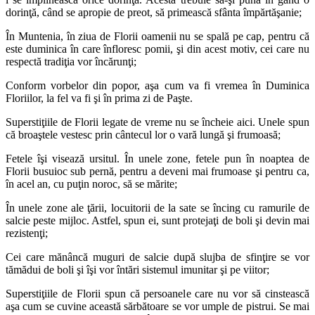
dorinţă, când se apropie de preot, să primească sfânta împărtăşanie;
În Muntenia, în ziua de Florii oamenii nu se spală pe cap, pentru că
este duminica în care înfloresc pomii, şi din acest motiv, cei care nu
respectă tradiţia vor încărunţi;
Conform vorbelor din popor, aşa cum va fi vremea în Duminica
Floriilor, la fel va fi şi în prima zi de Paşte.
Superstiţiile de Florii legate de vreme nu se încheie aici. Unele spun
că broaştele vestesc prin cântecul lor o vară lungă şi frumoasă;
Fetele îşi visează ursitul. În unele zone, fetele pun în noaptea de
Florii busuioc sub pernă, pentru a deveni mai frumoase şi pentru ca,
în acel an, cu puţin noroc, să se mărite;
În unele zone ale ţării, locuitorii de la sate se încing cu ramurile de
salcie peste mijloc. Astfel, spun ei, sunt protejaţi de boli şi devin mai
rezistenţi;
Cei care mănâncă muguri de salcie după slujba de sfinţire se vor
tămădui de boli şi îşi vor întări sistemul imunitar şi pe viitor;
Superstiţiile de Florii spun că persoanele care nu vor să cinstească
aşa cum se cuvine această sărbătoare se vor umple de pistrui. Se mai