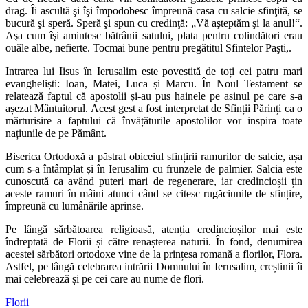
drag. Îi ascultă şi îşi împodobesc împreună casa cu salcie sfinţită, se
bucură şi speră. Speră şi spun cu credinţă: „Vă aşteptăm şi la anul!“.
Aşa cum îşi amintesc bătrânii satului, plata pentru colindători erau
ouăle albe, nefierte. Tocmai bune pentru pregătitul Sfintelor Paşti,.
Intrarea lui Iisus în Ierusalim este povestită de toți cei patru mari
evangheliști: Ioan, Matei, Luca și Marcu. În Noul Testament se
relatează faptul că apostolii și-au pus hainele pe asinul pe care s-a
așezat Mântuitorul. Acest gest a fost interpretat de Sfinții Părinți ca o
mărturisire a faptului că învățăturile apostolilor vor inspira toate
națiunile de pe Pământ.
Biserica Ortodoxă a păstrat obiceiul sfințirii ramurilor de salcie, așa
cum s-a întâmplat și în Ierusalim cu frunzele de palmier. Salcia este
cunoscută ca având puteri mari de regenerare, iar credincioșii țin
aceste ramuri în mâini atunci când se citesc rugăciunile de sfințire,
împreună cu lumânările aprinse.
Pe lângă sărbătoarea religioasă, atenția credincioșilor mai este
îndreptată de Florii și către renașterea naturii. În fond, denumirea
acestei sărbători ortodoxe vine de la prințesa romană a florilor, Flora.
Astfel, pe lângă celebrarea intrării Domnului în Ierusalim, creștinii îi
mai celebrează și pe cei care au nume de flori.
Florii