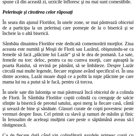
spune că din această zi, urzicile înfloresc şi nu mai sunt comestibile.
Pelerinaje şi cinstirea celor răposaţi
În seara din ajunul Floriilor, în unele zone, se mai păstrează obiceiul
de a participa la un pelerinaj care porneşte de la o biserică şi se
încheie la o altă biserică.
Sâmbăta dinaintea Floriilor este dedicată comemorării morţilor. Ziua
aceasta este numită şi Moşii de Florii sau Lazărul, obişnuindu-se ca
femeile să facă „plăcinte lui Lazăr“ şi să le dea de pomană. La sate,
femeile nu torc deloc, pentru ca nu cumva morţii, care aşteaptă la
poarta Raiului, să revină pe pământ, să se îmbăieze. Despre Lazăr
circulă mai multe legende, fiecare regiune având specificul ei. În una
dintre acestea, Lazăr moare după ce a poftit la nişte plăcinte pe care
mama lui nu a putut să le facă, pentru că torcea.
În unele sate din Ialomiţa se mai păstrează încă obiceiul de a colinda
de Florii. În Sâmbăta Floriilor copiii colindă cu crenguţe de salcie
sfinţite la biserică de preotul satului, apoi merg la fiecare casă, cântă
şi urează de bine şi sănătate. Glasuri curate de copii povestesc peste
vremuri despre Iisus. Cel primit cu slavă şi ramuri de măslin şi finic
în Ierusalim de aceleaşi mulţimi care peste o săptămână aveau să-l
răstignească.
Ca de fiecare dată când vin colindătorii gazdele primesc copii cu