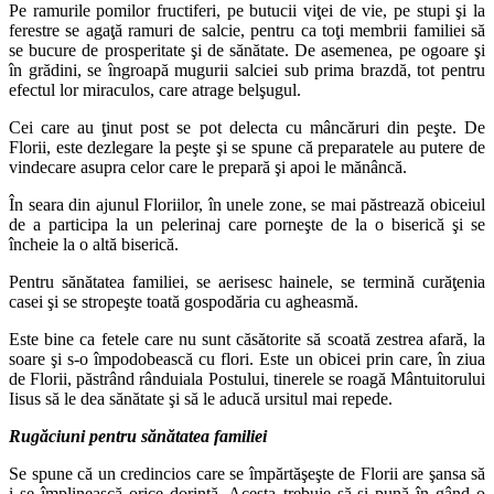
Pe ramurile pomilor fructiferi, pe butucii viţei de vie, pe stupi şi la
ferestre se agaţă ramuri de salcie, pentru ca toţi membrii familiei să
se bucure de prosperitate şi de sănătate. De asemenea, pe ogoare şi
în grădini, se îngroapă mugurii salciei sub prima brazdă, tot pentru
efectul lor miraculos, care atrage belşugul.
Cei care au ţinut post se pot delecta cu mâncăruri din peşte. De
Florii, este dezlegare la peşte şi se spune că preparatele au putere de
vindecare asupra celor care le prepară şi apoi le mănâncă.
În seara din ajunul Floriilor, în unele zone, se mai păstrează obiceiul
de a participa la un pelerinaj care porneşte de la o biserică şi se
încheie la o altă biserică.
Pentru sănătatea familiei, se aerisesc hainele, se termină curăţenia
casei şi se stropeşte toată gospodăria cu agheasmă.
Este bine ca fetele care nu sunt căsătorite să scoată zestrea afară, la
soare şi s-o împodobească cu flori. Este un obicei prin care, în ziua
de Florii, păstrând rânduiala Postului, tinerele se roagă Mântuitorului
Iisus să le dea sănătate şi să le aducă ursitul mai repede.
Rugăciuni pentru sănătatea familiei
Se spune că un credincios care se împărtăşeşte de Florii are şansa să
i se împlinească orice dorinţă. Acesta trebuie să-şi pună în gând o