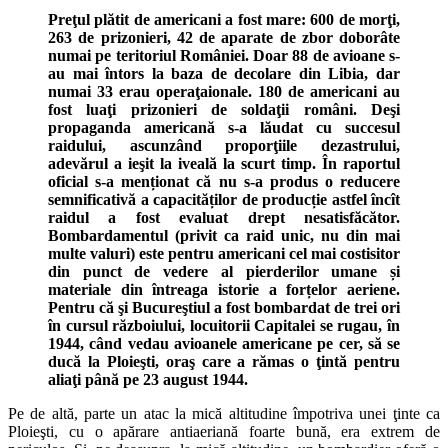
Preţul plătit de americani a fost mare: 600 de morţi,
263 de prizonieri, 42 de aparate de zbor doborâte
numai pe teritoriul României. Doar 88 de avioane s-
au mai întors la baza de decolare din Libia, dar
numai 33 erau operaţaionale. 180 de americani au
fost luaţi prizonieri de soldaţii români. Deşi
propaganda americană s-a lăudat cu succesul
raidului, ascunzând proporţiile dezastrului,
adevărul a ieşit la iveală la scurt timp. În raportul
oficial s-a menționat că nu s-a produs o reducere
semnificativă a capacităților de producție astfel încît
raidul a fost evaluat drept nesatisfăcător.
Bombardamentul (privit ca raid unic, nu din mai
multe valuri) este pentru americani cel mai costisitor
din punct de vedere al pierderilor umane și
materiale din întreaga istorie a forțelor aeriene.
Pentru că şi Bucureştiul a fost bombardat de trei ori
în cursul războiului, locuitorii Capitalei se rugau, în
1944, când vedau avioanele americane pe cer, să se
ducă la Ploieşti, oraş care a rămas o ţintă pentru
aliaţi până pe 23 august 1944.
Pe de altă, parte un atac la mică altitudine împotriva unei ţinte ca
Ploieşti, cu o apărare antiaeriană foarte bună, era extrem de