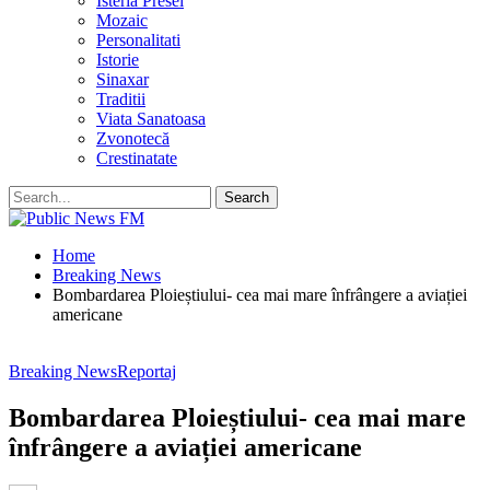
Isteria Presei
Mozaic
Personalitati
Istorie
Sinaxar
Traditii
Viata Sanatoasa
Zvonotecă
Crestinatate
Home
Breaking News
Bombardarea Ploieștiului- cea mai mare înfrângere a aviației
americane
Breaking News
Reportaj
Bombardarea Ploieștiului- cea mai mare
înfrângere a aviației americane