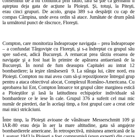
consemnul de a nu comunica prin radio, fără să ştie că germanii îi
aşteptau deja gata de acţiune la Ploieşti. Şi, totuşi, la Piteşti,
erau cinci grupuri. De acolo, grupa 389 s-a despărţit cu cap de
compas Câmpina, unde avea ordin să atace. Jumătate de drum până
la următorul punct de răscruce, Floreşti.
Compton, care monitoriza îndeaproape navigaţia – prea îndeaproape
– a confundat Târgovişte cu Floreşti, şi s-a îndreptat cu grupul său
spre sud-est, adică Bucureşti. A remarcat prea târziu eroarea de
navigaţie şi a fost luat în primire de apărarea antiaeriană de la
Bucureşti. În norul de fum deasupra Capitalei au intrat 12
bombardiere; la ieşire rămăseseră 9. La stânga lui, către nord, era
Ploieşti. Compton nu mai avea cum să-şi repoziţioneze întregul grup
pentru a ataca obiectivul alocat, Complexul Româno-Americana. Cu
aprobarea lui Ent, Compton întoarce tot grupul către marginea estică
a Ploieştilor şi lasă la latitudinea echipajelor individuale să
bombardeze ce le iese în cale. Grupul 376 a suferit cel mai mic
număr de pierderi, dar în acelaşi timp, a fost grupul care a creat cele
mai mici stricăciuni.
Între timp, la Ploieşti avioane de vânătoare Messerschmitt 109 şi
IAR-80 erau deja în aer la mare altitudine, gata să angajeze
bombardierele americane. În retrospectivă, misiunea americană de la
1 august 1943 la Ploieşti a fost compromisă (spun experţi) din cauza