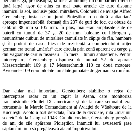
periculos. Şi, pe deasupra, la mică altitudine, un bombardier oferă o
ţintă largă, uşor de atins cu mai toate armele de care dispune
inamicul la sol, inclusiv pistol mitralieră. Colonelul de aviaţie Alfred
Gerstenberg instalase în jurul Ploieştilor o centură antiaeriană
aproape impenetrabilă, formată din 237 de guri de foc, cu obuze de
calibrul 88 mm şi 105 mm. În plus, mai erau amplasate sute de
baterii cu tunuri de 37 şi 20 de mm, baloane cu hidrogen şi
nenumărate cuiburi de mitraliere camuflate în căpiţe de fân, hambare
şi în poduri de case. Piesa de rezistenţă a competentului ofiţer
german era trenul „mărfar“ care circula prin zonă aparent cu cargo şi
din vagoanele căruia răsăreau – în mers – tunuri antiaeriene. Pentru
interceptare, Gerstenberg dispunea de numai 52 de aparate
Messerschmidt 109 şi 17 Messerchmidt 110 cu două motoare.
Avioanele 109 erau pilotate jumătate-jumătate de germani şi români.
Dar, chiar mai important, Gerstenberg stabilise o reţea de
interceptare radar cu un capăt la Atena, care monitoriza
transmisiunile Flotilei IX americane şi de la care semnalul era
retransmis la Marele Comandament al Aviaţiei de Vânătoare de la
Bucureşti. Acolo a fost detectată, încă de la decolare, ruta „misiunii
secrete“ de la 1 august 1943. Cu alte cuvinte, Gerstenberg pregătea
de ani de zile apărarea Ploieştilor. Inamicii lui avuseseră şase
săptămâni timp să pregătească atacul împotriva lui.