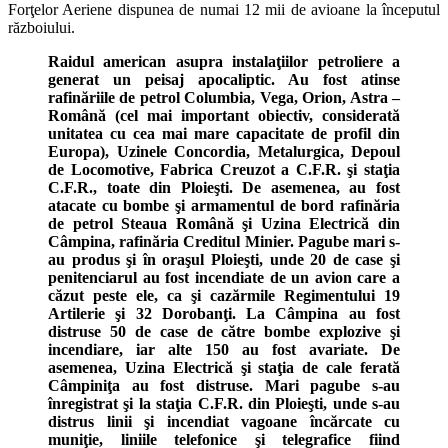
Forţelor Aeriene dispunea de numai 12 mii de avioane la începutul
războiului.
Raidul american asupra instalaţiilor petroliere a
generat un peisaj apocaliptic. Au fost atinse
rafinăriile de petrol Columbia, Vega, Orion, Astra –
Română (cel mai important obiectiv, considerată
unitatea cu cea mai mare capacitate de profil din
Europa), Uzinele Concordia, Metalurgica, Depoul
de Locomotive, Fabrica Creuzot a C.F.R. şi staţia
C.F.R., toate din Ploieşti. De asemenea, au fost
atacate cu bombe şi armamentul de bord rafinăria
de petrol Steaua Română şi Uzina Electrică din
Câmpina, rafinăria Creditul Minier. Pagube mari s-
au produs şi în oraşul Ploieşti, unde 20 de case şi
penitenciarul au fost incendiate de un avion care a
căzut peste ele, ca şi cazărmile Regimentului 19
Artilerie şi 32 Dorobanţi. La Câmpina au fost
distruse 50 de case de către bombe explozive şi
incendiare, iar alte 150 au fost avariate. De
asemenea, Uzina Electrică şi staţia de cale ferată
Câmpiniţa au fost distruse. Mari pagube s-au
înregistrat şi la staţia C.F.R. din Ploieşti, unde s-au
distrus linii şi incendiat vagoane încărcate cu
muniţie, liniile telefonice şi telegrafice fiind