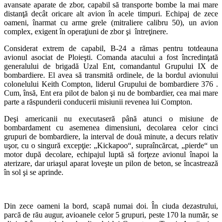
avansate aparate de zbor, capabil să transporte bombe la mai mare
distanţă decât oricare alt avion în acele timpuri. Echipaj de zece
oameni, înarmat cu arme grele (mitraliere calibru 50), un avion
complex, exigent în operaţiuni de zbor şi întreţinere.
Considerat extrem de capabil, B-24 a rămas pentru totdeauna
avionul asociat de Ploieşti. Comanda atacului a fost încredinţată
generalului de brigadă Uzal Ent, comandantul Grupului IX de
bombardiere. El avea să transmită ordinele, de la bordul avionului
colonelului Keith Compton, liderul Grupului de bombardiere 376 .
Cum, însă, Ent era pilot de balon şi nu de bombardier, cea mai mare
parte a răspunderii conducerii misiunii revenea lui Compton.
Deşi americanii nu executaseră până atunci o misiune de
bombardament cu asemenea dimensiuni, decolarea celor cinci
grupuri de bombardiere, la interval de două minute, a decurs relativ
uşor, cu o singură excepţie: „Kickapoo“, supraîncărcat, „pierde“ un
motor după decolare, echipajul luptă să forţeze avionul înapoi la
aterizare, dar uriaşul aparat loveşte un pilon de beton, se încastrează
în sol şi se aprinde.
Din zece oameni la bord, scapă numai doi. În ciuda dezastrului,
parcă de rău augur, avioanele celor 5 grupuri, peste 170 la număr, se