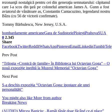
rezonanţă nostalgică pentru cei din generaţia semnatarului: căpitanul
care l-a scos din ţară pe colonelul american James A. Gunn a fost
aviatorul de vânătoare as, Constantin Cantacuzino, legendarul nostru
Bâzu (cu 56 de victorii confirmate).
Tommy Bărbulescu, New Jersey, U.S.A.
bombardamente americane
Gara de Sud
istorie
Ploiești
Prahova
SUA
0
2.345
Share
Facebook
Twitter
ReddIt
WhatsApp
Pinterest
Email
Linkedin
Tumblr
Tel
Prev Post
“Trilogia «Cronică de familie» în Biblioteca lui Octavian Goga” – O
nouă expoziție inedită la Muzeul Memorial “Octavian Goga”
Next Post
S-a deschis expoziția “Octavian Goga: ipostaze ale unei
personalități”
You might also like
More from author
Breaking News
(AUDIO) Mircea Baniciu: „Ramâi tânăr doar făcând ce-ți place”