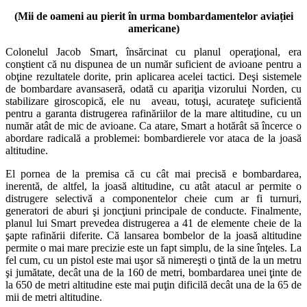
(Mii de oameni au pierit în urma bombardamentelor aviației
americane)
Colonelul Jacob Smart, însărcinat cu planul operaţional, era
conştient că nu dispunea de un număr suficient de avioane pentru a
obţine rezultatele dorite, prin aplicarea acelei tactici. Deşi sistemele
de bombardare avansaseră, odată cu apariţia vizorului Norden, cu
stabilizare giroscopică, ele nu aveau, totuşi, acurateţe suficientă
pentru a garanta distrugerea rafinăriilor de la mare altitudine, cu un
număr atât de mic de avioane. Ca atare, Smart a hotărât să încerce o
abordare radicală a problemei: bombardierele vor ataca de la joasă
altitudine.
El pornea de la premisa că cu cât mai precisă e bombardarea,
inerentă, de altfel, la joasă altitudine, cu atât atacul ar permite o
distrugere selectivă a componentelor cheie cum ar fi turnuri,
generatori de aburi şi joncţiuni principale de conducte. Finalmente,
planul lui Smart prevedea distrugerea a 41 de elemente cheie de la
şapte rafinării diferite. Că lansarea bombelor de la joasă altitudine
permite o mai mare precizie este un fapt simplu, de la sine înţeles. La
fel cum, cu un pistol este mai uşor să nimereşti o ţintă de la un metru
şi jumătate, decât una de la 160 de metri, bombardarea unei ţinte de
la 650 de metri altitudine este mai puţin dificilă decât una de la 65 de
mii de metri altitudine.