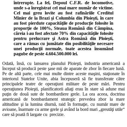
întrerupte. La fel, Depoul C.F.R. de locomotive,
unde s-a înregistrat cel mai mare număr de victime.
Cel mai greu lovite au fost rafinăriile Creditul
Minier de la Brazi şi Columbia din Ploieşti, în care
au fost pierdute capacităţile de producţie folosite în
proporţie de 100%, Steaua Română din Câmpina,
căreia i-au fost afectate 70% din capacităţile folosite
pentru prelucrare şi Astra Română din Ploieşti,
care a rămas cu jumătate din posibilităţile necesare
unei producţii normale, toate acestea însumând
pagube de peste 4.604.500.000 lei.
Odată, însă, cu lansarea planului Ploieşti, industria americană a
început să producă peste şase mii de aparate de zbor în fiecare lună.
Pe de altă parte, cele mai multe dintre aceste maşini, staţionate în
interiorul Statelor Unite, abia începuseră să fie transferate către
principalele teatre de operaţiuni militare de peste mări. Pentru
operaţiunea Ploieşti, planificatorii aliaţi erau în stare să adune mai
puţin de două sute de bombardiere grele. La ora aceea, doctrina
americană de bombardament strategic prevedea zbor la mare
altitudine şi la lumina diurnă, raid în formaţie, cu număr mare de
avioane, înarmate cu arme grele şi având la bord mari „greutăţi utile“
care să poată fi largate cu precizie.