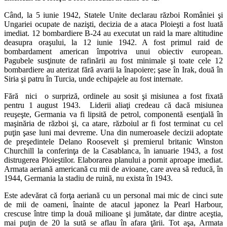
Când, la 5 iunie 1942, Statele Unite declarau război României şi
Ungariei ocupate de nazişti, decizia de a ataca Ploieşti a fost luată
imediat. 12 bombardiere B-24 au executat un raid la mare altitudine
deasupra oraşului, la 12 iunie 1942. A fost primul raid de
bombardament american împotriva unui obiectiv european.
Pagubele susţinute de rafinării au fost minimale şi toate cele 12
bombardiere au aterizat fără avarii la înapoiere; şase în Irak, două în
Siria şi patru în Turcia, unde echipajele au fost internate.
Fără nici o surpriză, ordinele au sosit şi misiunea a fost fixată
pentru 1 august 1943. Liderii aliaţi credeau că dacă misiunea
reuşeşte, Germania va fi lipsită de petrol, componentă esenţială în
maşinăria de război şi, ca atare, războiul ar fi fost terminat cu cel
puţin şase luni mai devreme. Una din numeroasele decizii adoptate
de preşedintele Delano Roosevelt şi premierul britanic Winston
Churchill la conferinţa de la Casablanca, în ianuarie 1943, a fost
distrugerea Ploieştilor. Elaborarea planului a pornit aproape imediat.
Armata aeriană americană cu mii de avioane, care avea să reducă, în
1944, Germania la stadiu de ruină, nu exista în 1943.
Este adevărat că forţa aeriană cu un personal mai mic de cinci sute
de mii de oameni, înainte de atacul japonez la Pearl Harbour,
crescuse între timp la două milioane şi jumătate, dar dintre aceştia,
mai puţin de 20 la sută se aflau în afara ţării. Tot aşa, Armata