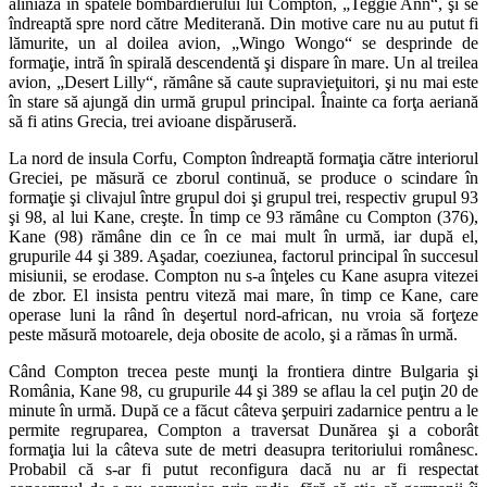
aliniază în spatele bombardierului lui Compton, „Teggie Ann“, şi se
îndreaptă spre nord către Mediterană. Din motive care nu au putut fi
lămurite, un al doilea avion, „Wingo Wongo“ se desprinde de
formaţie, intră în spirală descendentă şi dispare în mare. Un al treilea
avion, „Desert Lilly“, rămâne să caute supravieţuitori, şi nu mai este
în stare să ajungă din urmă grupul principal. Înainte ca forţa aeriană
să fi atins Grecia, trei avioane dispăruseră.
La nord de insula Corfu, Compton îndreaptă formaţia către interiorul
Greciei, pe măsură ce zborul continuă, se produce o scindare în
formaţie şi clivajul între grupul doi şi grupul trei, respectiv grupul 93
şi 98, al lui Kane, creşte. În timp ce 93 rămâne cu Compton (376),
Kane (98) rămâne din ce în ce mai mult în urmă, iar după el,
grupurile 44 şi 389. Aşadar, coeziunea, factorul principal în succesul
misiunii, se erodase. Compton nu s-a înţeles cu Kane asupra vitezei
de zbor. El insista pentru viteză mai mare, în timp ce Kane, care
operase luni la rând în deşertul nord-african, nu vroia să forţeze
peste măsură motoarele, deja obosite de acolo, şi a rămas în urmă.
Când Compton trecea peste munţi la frontiera dintre Bulgaria şi
România, Kane 98, cu grupurile 44 şi 389 se aflau la cel puţin 20 de
minute în urmă. După ce a făcut câteva şerpuiri zadarnice pentru a le
permite regruparea, Compton a traversat Dunărea şi a coborât
formaţia lui la câteva sute de metri deasupra teritoriului românesc.
Probabil că s-ar fi putut reconfigura dacă nu ar fi respectat