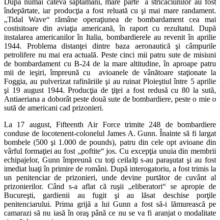
După numai câteva săptămâni, mare parte a stricăciunilor au fost
îndepărtate, iar producţia a fost reluată cu şi mai mare randament.
„Tidal Wave“ rămâne operaţiunea de bombardament cea mai
costisitoare din aviaţia americană, în raport cu rezultatul. După
instalarea americanilor în Italia, bombardierele au revenit în aprilie
1944. Problema distanţei dintre baza aeronautică şi câmpurile
petrolifere nu mai era actuală. Peste cinci mii patru sute de misiuni
de bombardament cu B-24 de la mare altitudine, în aproape patru
mii de ieşiri, împreună cu avioanele de vânătoare staţionate la
Foggia, au pulverizat rafinăriile şi au ruinat Ploieştiul între 5 aprilie
şi 19 august 1944. Producţia de ţiţei a fost redusă cu 80 la sută,
Antiaeriana a doborât peste două sute de bombardiere, peste o mie o
sută de americani cad prizonieri.
La 17 august, Fifteenth Air Force trimite 248 de bombardiere
conduse de locotenent-colonelul James A. Gunn. Înainte să fi largat
bombele (500 şi 1.000 de pounds), patru din cele opt avioane din
vârful formaţiei au fost „poftite“ jos. Cu excepţia unuia din membrii
echipajelor, Gunn împreună cu toţi ceilalţi s-au paraşutat şi au fost
imediat luaţi în primire de români. După interogatoriu, a fost trimis la
un penitenciar de prizonieri, unde devine purtător de cuvânt al
prizonierilor. Când s-a aflat că ruşii „eliberatori“ se apropie de
Bucureşti, gardienii au fugit şi au lăsat deschise porţile
penitenciarului. Prima grijă a lui Gunn a fost să-i lămurească pe
camarazi să nu iasă în oraş până ce nu se va fi aranjat o modalitate