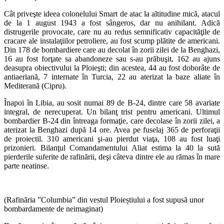
Cât priveşte ideea colonelului Smart de atac la altitudine mică, atacul
de la 1 august 1943 a fost sângeros, dar nu anihilant. Adică
distrugerile provocate, care nu au redus semnificativ capacităţile de
cracare ale instalaţiilor petroliere, au fost scump plătite de americani.
Din 178 de bombardiere care au decolat în zorii zilei de la Benghazi,
16 au fost forţate sa abandoneze sau s-au prăbuşit, 162 au ajuns
deasupra obiectivului la Ploieşti; din acestea, 44 au fost doborâte de
antiaeriană, 7 internate în Turcia, 22 au aterizat la baze aliate în
Mediterană (Cipru).
Înapoi în Libia, au sosit numai 89 de B-24, dintre care 58 avariate
integral, de nerecuperat. Un bilanţ trist pentru americani. Ultimul
bombardier B-24 din întreaga formaţie, care decolase în zorii zilei, a
aterizat la Benghazi după 14 ore. Avea pe fuselaj 365 de perforaţii
de proiectil. 310 americani şi-au pierdut viaţa, 108 au fost luaţi
prizonieri. Bilanţul Comandamentului Aliat estima la 40 la sută
pierderile suferite de rafinării, deşi câteva dintre ele au rămas în mare
parte neatinse.
(Rafinăria ”Columbia” din vestul Ploieștiului a fost supusă unor
bombardamente de neimaginat)