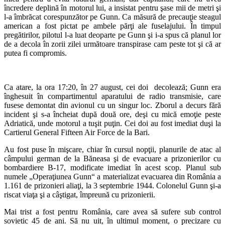
încredere deplină în motorul lui, a insistat pentru şase mii de metri şi
l-a îmbrăcat corespunzător pe Gunn. Ca măsură de precauţie steagul
american a fost pictat pe ambele părţi ale fuselajului. În timpul
pregătirilor, pilotul l-a luat deoparte pe Gunn şi i-a spus că planul lor
de a decola în zorii zilei următoare transpirase cam peste tot şi că ar
putea fi compromis.
Ca atare, la ora 17:20, în 27 august, cei doi decolează; Gunn era
înghesuit în compartimentul aparatului de radio transmisie, care
fusese demontat din avionul cu un singur loc. Zborul a decurs fără
incident şi s-a încheiat după două ore, deşi cu mică emoţie peste
Adriatică, unde motorul a tuşit puţin. Cei doi au fost imediat duşi la
Cartierul General Fifteen Air Force de la Bari.
Au fost puse în mişcare, chiar în cursul nopţii, planurile de atac al
câmpului german de la Băneasa şi de evacuare a prizonierilor cu
bombardiere B-17, modificate imediat în acest scop. Planul sub
numele „Operaţiunea Gunn“ a materializat evacuarea din România a
1.161 de prizonieri aliaţi, la 3 septembrie 1944. Colonelul Gunn şi-a
riscat viaţa şi a câştigat, împreună cu prizonierii.
Mai trist a fost pentru România, care avea să sufere sub control
sovietic 45 de ani. Să nu uit, în ultimul moment, o precizare cu