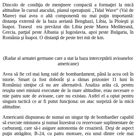
Dincolo de condiţia de menţinere compactă a formaţiei la mică
altitudine în cursul atacului, planul operaţiunii „Tidal Wave“ (Val de
Maree) mai avea o altă componentă nu mai puţin importantă:
distanţa extremă de la baza aeriană Benghazi, Libia, la Ploieşti şi
înapoi. Traseul era prevăzut din Libia peste Marea Mediterană,
Grecia, parţial peste Albania şi Iugoslavia, apoi peste Bulgaria, în
România şi înapoi. O distanţă de peste trei mii de km.
(Radar al armatei germane care a stat la baza interceptării avioanelor
americane)
Avea să fie cel mai lung raid de bombardament, până la acea oră în
istorie. Smart (a fost doborât şi a rămas prizonier 11 luni în
România) simţise că nu are alternativă. Analiza arăta că, pentru
reuşita unei misiuni executate de la mare altitudine, erau necesare o
mie patru sute de avioane, care nu existau. Astfel el a optat pentru
singura tactică ce ar fi putut funcţiona: un atac surpriză de la mică
altitudine.
Americanii dispuneau de numai un singur tip de bombardier capabil
să execute misiunea şi numai înzestrat cu rezervoare suplimentare de
carburanţi, care să-i asigure autonomia de croazieră. Deşi de aspect
puţin atrăgător, B-24, cu patru motoare, era unul dintre cele mai