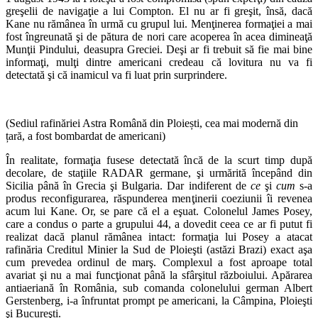
greşelii de navigaţie a lui Compton. El nu ar fi greşit, însă, dacă
Kane nu rămânea în urmă cu grupul lui. Menţinerea formaţiei a mai
fost îngreunată şi de pătura de nori care acoperea în acea dimineaţă
Munţii Pindului, deasupra Greciei. Deşi ar fi trebuit să fie mai bine
informaţi, mulţi dintre americani credeau că lovitura nu va fi
detectată şi că inamicul va fi luat prin surprindere.
(Sediul rafinăriei Astra Română din Ploiești, cea mai modernă din
țară, a fost bombardat de americani)
În realitate, formaţia fusese detectată încă de la scurt timp după
decolare, de staţiile RADAR germane, şi urmărită începând din
Sicilia până în Grecia şi Bulgaria. Dar indiferent de
ce
şi
cum
s-a
produs reconfigurarea, răspunderea menţinerii coeziunii îi revenea
acum lui Kane. Or, se pare că el a eşuat. Colonelul James Posey,
care a condus o parte a grupului 44, a dovedit ceea ce ar fi putut fi
realizat dacă planul rămânea intact: formaţia lui Posey a atacat
rafinăria Creditul Minier la Sud de Ploieşti (astăzi Brazi) exact aşa
cum prevedea ordinul de marş. Complexul a fost aproape total
avariat şi nu a mai funcţionat până la sfârşitul războiului. Apărarea
antiaeriană în România, sub comanda colonelului german Albert
Gerstenberg, i-a înfruntat prompt pe americani, la Câmpina, Ploieşti
şi Bucureşti.