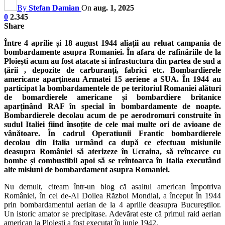
By
Stefan Damian
On
aug. 1, 2025
0
2.345
Share
Între 4 aprilie și 18 august 1944 aliații au reluat campania de
bombardamente asupra Romaniei. În afara de rafinăriile de la
Ploiești acum au fost atacate si infrastuctura din partea de sud a
țării , depozite de carburanți, fabrici etc. Bombardierele
americane aparțineau Armatei 15 aeriene a SUA. În 1944 au
participat la bombardamentele de pe teritoriul Romaniei alături
de bomardierele americane și bombardiere britanice
aparținând RAF în special în bombardamente de noapte.
Bombardierele decolau acum de pe aerodromuri construite în
sudul Italiei fiind însoțite de cele mai multe ori de avioane de
vânătoare. În cadrul Operatiunii Frantic bombardierele
decolau din Italia urmând ca după ce efectuau misiunile
deasupra României să aterizeze în Ucraina, să reîncarce cu
bombe și combustibil apoi să se reîntoarca în Italia executând
alte misiuni de bombardament asupra Romaniei.
Nu demult, citeam într-un blog că asaltul american împotriva
României, în cel de-Al Doilea Război Mondial, a început în 1944
prin bombardamentul aerian de la 4 aprilie deasupra Bucureştilor.
Un istoric amator se precipitase. Adevărat este că primul raid aerian
american la Ploieşti a fost executat în iunie 1942.