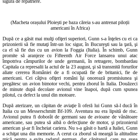
sigură de repatriere.
(Macheta orașului Ploiești pe baza căreia s-au antrenat piloții
americani în Africa)
După ce a găsit mai mulţi ofiţeri superiori, Gunn s-a înţeles cu ei ca
prizonierii să fie mutaţi într-un loc sigur, în Bucureşti sau la ţară, şi
ca el să fie dus cu un avion la Foggia (Italia). În schimb, Gunn
promite să aranjeze cu Fifteenth Air Force lansarea unui atac
împotriva câmpurilor de unde germanii, în retragere, bombardau
Capitala ca represalii la actul de la 23 august, şi să transmită forurilor
aliate cererea României de a fi ocupată fie de britanici, fie de
americani. Cei câţiva ofiţeri români îşi onorează promisiunea şi
pregătesc un avion bimotor vechi, pentru zborul în Italia. Douăzeci
de minute după decolare avionul vine înapoi, după cum spunea
pilotul, cu defect la unul din motoare.
După aterizare, un căpitan de aviaţie îi oferă lui Gunn să-l ducă în
Italia cu un Messerschmitt Bf-109. Aventura nu era lipsită de risc.
Avionul putea fi doborât de germani sau de avioane de vânătoare
americane, sau putea să aibă o defecţiune de motor, şi prizonierul
american şi-ar fi încheiat cariera. Nu s-a găsit o hartă a Italiei, Gunn
a schiţat una din memorie. A cerut ca zborul să meargă la altitudine
mică pentru a evita radarul german, dar căpitanul, care nu avea