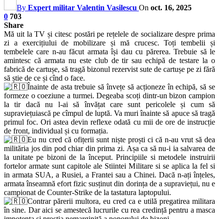
By
Expert militar Valentin Vasilescu
On
oct. 16, 2025
0
703
Share
Mă uit la TV și citesc postări pe rețelele de socializare despre prima
zi a exercițiului de mobilizare și mă crucesc. Toți tembelii și
tembelele care n-au făcut armata își dau cu părerea. Trebuie să le
amintesc că armata nu este club de tir sau echipă de testare la o
fabrică de cartușe, să tragă bizonul rezervist sute de cartușe pe zi fără
să știe de ce și cînd o face.
Înainte de asta trebuie să învețe să acționeze în echipă, să se
formeze o coeziune a turmei. Degeaba scoți dintr-un bizon campion
la tir dacă nu l-ai să învățat care sunt pericolele și cum să
supraviețuiască pe cîmpul de luptă. Va muri înainte să apuce să tragă
primul foc. Ori astea devin reflexe odată cu mii de ore de instrucție
de front, individual și cu formația.
Eu nu cred că ofițerii sunt niște proști ci că n-au vrut să dea
milităria jos din pod chiar din prima zi. Așa ca să nu-i ia salvarea de
la unitate pe bizoni de la început. Principiile si metodele instruirii
fortelor armate sunt capitole ale Stiintei Militare si se aplica la fel si
in armata SUA, a Rusiei, a Frantei sau a Chinei. Dacă n-ați înțeles,
armata înseamnă efort fizic susținut din dorința de a supraviețui, nu e
campionat de Counter-Strike de la tastatura laptopului.
Contrar părerii multora, eu cred ca e utilă pregatirea militara
în sine. Dar aici se amestecă lucrurile cu rea credință pentru a masca
impotența și prostia nemarginită a poporului de bizoni.