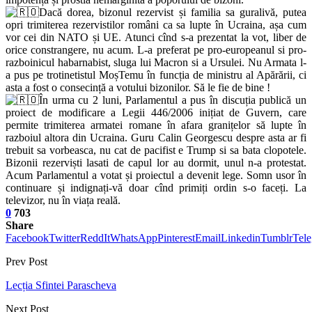
Dacă dorea, bizonul rezervist și familia sa guralivă, putea
opri trimiterea rezervistilor români ca sa lupte în Ucraina, așa cum
vor cei din NATO și UE. Atunci cînd s-a prezentat la vot, liber de
orice constrangere, nu acum. L-a preferat pe pro-europeanul si pro-
razboinicul habarnabist, sluga lui Macron si a Ursulei. Nu Armata l-
a pus pe trotinetistul MoșTemu în funcția de ministru al Apărării, ci
asta a fost o consecință a votului bizonilor. Să le fie de bine !
În urma cu 2 luni, Parlamentul a pus în discuția publică un
proiect de modificare a Legii 446/2006 inițiat de Guvern, care
permite trimiterea armatei romane în afara granițelor să lupte în
razboiul altora din Ucraina. Guru Calin Georgescu despre asta ar fi
trebuit sa vorbeasca, nu cat de pacifist e Trump si sa bata clopotele.
Bizonii rezerviști lasati de capul lor au dormit, unul n-a protestat.
Acum Parlamentul a votat și proiectul a devenit lege. Somn usor în
continuare și indignați-vă doar cînd primiți ordin s-o faceți. La
televizor, nu în viața reală.
0
703
Share
Facebook
Twitter
ReddIt
WhatsApp
Pinterest
Email
Linkedin
Tumblr
Tel
Prev Post
Lecția Sfintei Parascheva
Next Post