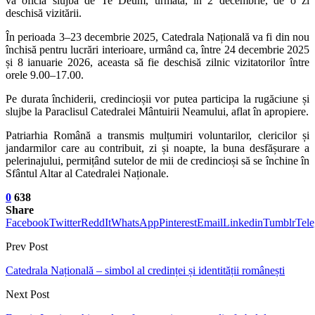
va oficia slujba de Te Deum, urmată, în 2 decembrie, de o zi
deschisă vizitării.
În perioada 3–23 decembrie 2025, Catedrala Națională va fi din nou
închisă pentru lucrări interioare, urmând ca, între 24 decembrie 2025
și 8 ianuarie 2026, aceasta să fie deschisă zilnic vizitatorilor între
orele 9.00–17.00.
Pe durata închiderii, credincioșii vor putea participa la rugăciune și
slujbe la Paraclisul Catedralei Mântuirii Neamului, aflat în apropiere.
Patriarhia Română a transmis mulțumiri voluntarilor, clericilor și
jandarmilor care au contribuit, zi și noapte, la buna desfășurare a
pelerinajului, permițând sutelor de mii de credincioși să se închine în
Sfântul Altar al Catedralei Naționale.
0
638
Share
Facebook
Twitter
ReddIt
WhatsApp
Pinterest
Email
Linkedin
Tumblr
Tel
Prev Post
Catedrala Națională – simbol al credinței și identității românești
Next Post