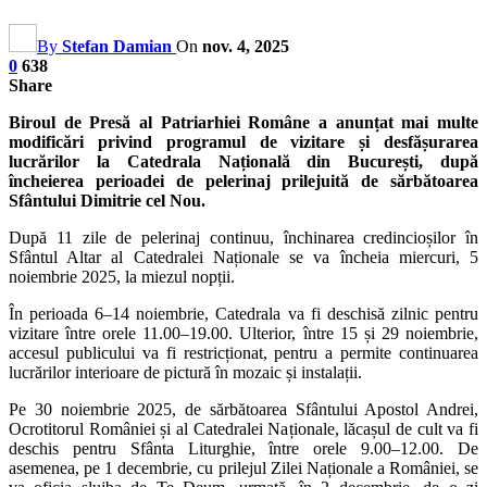
By
Stefan Damian
On
nov. 4, 2025
0
638
Share
Biroul de Presă al Patriarhiei Române a anunțat mai multe
modificări privind programul de vizitare și desfășurarea
lucrărilor la Catedrala Națională din București, după
încheierea perioadei de pelerinaj prilejuită de sărbătoarea
Sfântului Dimitrie cel Nou.
După 11 zile de pelerinaj continuu, închinarea credincioșilor în
Sfântul Altar al Catedralei Naționale se va încheia miercuri, 5
noiembrie 2025, la miezul nopții.
În perioada 6–14 noiembrie, Catedrala va fi deschisă zilnic pentru
vizitare între orele 11.00–19.00. Ulterior, între 15 și 29 noiembrie,
accesul publicului va fi restricționat, pentru a permite continuarea
lucrărilor interioare de pictură în mozaic și instalații.
Pe 30 noiembrie 2025, de sărbătoarea Sfântului Apostol Andrei,
Ocrotitorul României și al Catedralei Naționale, lăcașul de cult va fi
deschis pentru Sfânta Liturghie, între orele 9.00–12.00. De
asemenea, pe 1 decembrie, cu prilejul Zilei Naționale a României, se