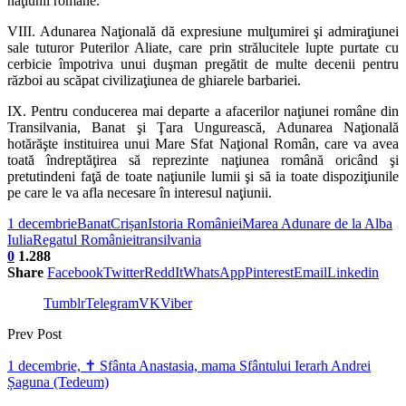
naţiunii române.
VIII. Adunarea Naţională dă expresiune mulţumirei şi admiraţiunei
sale tuturor Puterilor Aliate, care prin strălucitele lupte purtate cu
cerbicie împotriva unui duşman pregătit de multe decenii pentru
război au scăpat civilizaţiunea de ghiarele barbariei.
IX. Pentru conducerea mai departe a afacerilor naţiunei române din
Transilvania, Banat şi Ţara Ungurească, Adunarea Naţională
hotărăşte instituirea unui Mare Sfat Naţional Român, care va avea
toată îndreptăţirea să reprezinte naţiunea română oricând şi
pretutindeni faţă de toate naţiunile lumii şi să ia toate dispoziţiunile
pe care le va afla necesare în interesul naţiunii.
1 decembrie
Banat
Crișan
Istoria României
Marea Adunare de la Alba
Iulia
Regatul României
transilvania
0
1.288
Share
Facebook
Twitter
ReddIt
WhatsApp
Pinterest
Email
Linkedin
Tumblr
Telegram
VK
Viber
Prev Post
1 decembrie, ✝ Sfânta Anastasia, mama Sfântului Ierarh Andrei
Șaguna (Tedeum)