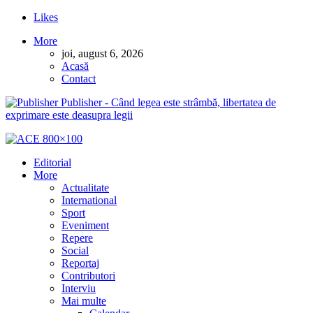
Likes
More
joi, august 6, 2026
Acasă
Contact
Publisher - Când legea este strâmbă, libertatea de
exprimare este deasupra legii
Editorial
More
Actualitate
International
Sport
Eveniment
Repere
Social
Reportaj
Contributori
Interviu
Mai multe