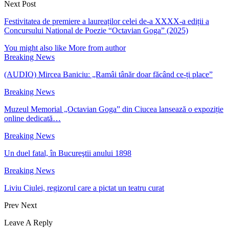
Next Post
Festivitatea de premiere a laureaților celei de-a XXXX-a ediții a
Concursului National de Poezie “Octavian Goga” (2025)
You might also like
More from author
Breaking News
(AUDIO) Mircea Baniciu: „Ramâi tânăr doar făcând ce-ți place”
Breaking News
Muzeul Memorial „Octavian Goga” din Ciucea lansează o expoziție
online dedicată…
Breaking News
Un duel fatal, în Bucureştii anului 1898
Breaking News
Liviu Ciulei, regizorul care a pictat un teatru curat
Prev
Next
Leave A Reply