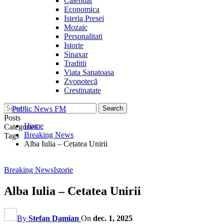
Calendar
Economica
Isteria Presei
Mozaic
Personalitati
Istorie
Sinaxar
Traditii
Viata Sanatoasa
Zvonotecă
Crestinatate
Posts
Home
Categories
Breaking News
Tags
Alba Iulia – Cetatea Unirii
Breaking News
Istorie
Alba Iulia – Cetatea Unirii
By
Stefan Damian
On
dec. 1, 2025