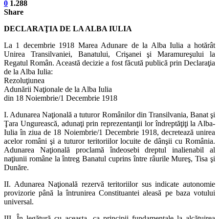
0
1.288
Share
DECLARAŢIA DE LA ALBA IULIA
La 1 decembrie 1918 Marea Adunare de la Alba Iulia a hotărât
Unirea Transilvaniei, Banatului, Crişanei şi Maramureşului la
Regatul Român. Această decizie a fost făcută publică prin Declaraţia
de la Alba Iulia:
Rezoluţiunea
Adunării Naţionale de la Alba Iulia
din 18 Noiembrie/1 Decembrie 1918
I. Adunarea Naţională a tuturor Românilor din Transilvania, Banat şi
Ţara Ungurească, adunaţi prin reprezentanţii lor îndreptăţiţi la Alba-
Iulia în ziua de 18 Noiembrie/1 Decembrie 1918, decretează unirea
acelor români şi a tuturor teritoriilor locuite de dânşii cu România.
Adunarea Naţională proclamă îndeosebi dreptul inalienabil al
naţiunii române la întreg Banatul cuprins între râurile Mureş, Tisa şi
Dunăre.
II. Adunarea Naţională rezervă teritoriilor sus indicate autonomie
provizorie până la întrunirea Constituantei aleasă pe baza votului
universal.
III. În legătură cu aceasta, ca principii fundamentale la alcătuirea