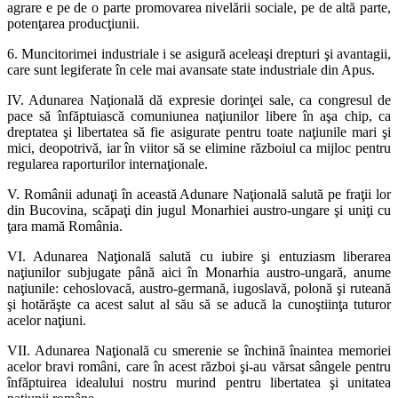
agrare e pe de o parte promovarea nivelării sociale, pe de altă parte,
potenţarea producţiunii.
6. Muncitorimei industriale i se asigură aceleaşi drepturi şi avantagii,
care sunt legiferate în cele mai avansate state industriale din Apus.
IV. Adunarea Naţională dă expresie dorinţei sale, ca congresul de
pace să înfăptuiască comuniunea naţiunilor libere în aşa chip, ca
dreptatea şi libertatea să fie asigurate pentru toate naţiunile mari şi
mici, deopotrivă, iar în viitor să se elimine războiul ca mijloc pentru
regularea raporturilor internaţionale.
V. Românii adunaţi în această Adunare Naţională salută pe fraţii lor
din Bucovina, scăpaţi din jugul Monarhiei austro-ungare şi uniţi cu
ţara mamă România.
VI. Adunarea Naţională salută cu iubire şi entuziasm liberarea
naţiunilor subjugate până aici în Monarhia austro-ungară, anume
naţiunile: cehoslovacă, austro-germană, iugoslavă, polonă şi ruteană
şi hotărăşte ca acest salut al său să se aducă la cunoştiinţa tuturor
acelor naţiuni.
VII. Adunarea Naţională cu smerenie se închină înaintea memoriei
acelor bravi români, care în acest război şi-au vărsat sângele pentru
înfăptuirea idealului nostru murind pentru libertatea şi unitatea