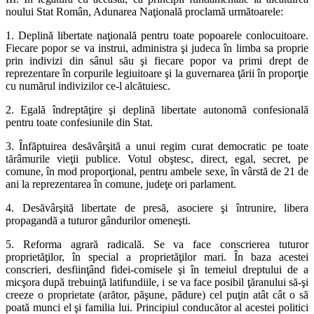
noului Stat Român, Adunarea Naţională proclamă următoarele:
1. Deplină libertate naţională pentru toate popoarele conlocuitoare.
Fiecare popor se va instrui, administra şi judeca în limba sa proprie
prin indivizi din sânul său şi fiecare popor va primi drept de
reprezentare în corpurile legiuitoare şi la guvernarea ţării în proporţie
cu numărul indivizilor ce-l alcătuiesc.
2. Egală îndreptăţire şi deplină libertate autonomă confesională
pentru toate confesiunile din Stat.
3. Înfăptuirea desăvârşită a unui regim curat democratic pe toate
tărâmurile vieţii publice. Votul obştesc, direct, egal, secret, pe
comune, în mod proporţional, pentru ambele sexe, în vârstă de 21 de
ani la reprezentarea în comune, judeţe ori parlament.
4. Desăvârşită libertate de presă, asociere şi întrunire, libera
propagandă a tuturor gândurilor omeneşti.
5. Reforma agrară radicală. Se va face conscrierea tuturor
proprietăţilor, în special a proprietăţilor mari. În baza acestei
conscrieri, desfiinţând fidei-comisele şi în temeiul dreptului de a
micşora după trebuinţă latifundiile, i se va face posibil ţăranului să-şi
creeze o proprietate (arător, păşune, pădure) cel puţin atât cât o să
poată munci el şi familia lui. Principiul conducător al acestei politici