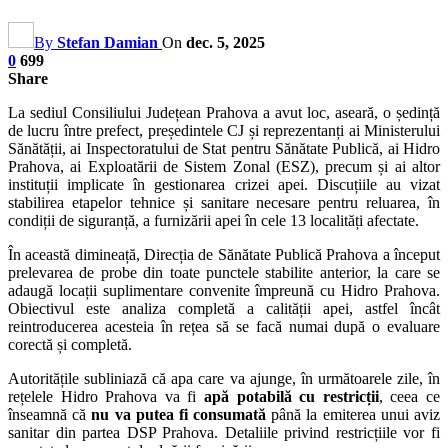
By
Stefan Damian
On
dec. 5, 2025
0
699
Share
La sediul Consiliului Județean Prahova a avut loc, aseară, o ședință
de lucru între prefect, președintele CJ și reprezentanți ai Ministerului
Sănătății, ai Inspectoratului de Stat pentru Sănătate Publică, ai Hidro
Prahova, ai Exploatării de Sistem Zonal (ESZ), precum și ai altor
instituții implicate în gestionarea crizei apei. Discuțiile au vizat
stabilirea etapelor tehnice și sanitare necesare pentru reluarea, în
condiții de siguranță, a furnizării apei în cele 13 localități afectate.
În această dimineață, Direcția de Sănătate Publică Prahova a început
prelevarea de probe din toate punctele stabilite anterior, la care se
adaugă locații suplimentare convenite împreună cu Hidro Prahova.
Obiectivul este analiza completă a calității apei, astfel încât
reintroducerea acesteia în rețea să se facă numai după o evaluare
corectă și completă.
Autoritățile subliniază că apa care va ajunge, în următoarele zile, în
rețelele Hidro Prahova va fi
apă potabilă cu restricții
, ceea ce
înseamnă că
nu va putea fi consumată
până la emiterea unui aviz
sanitar din partea DSP Prahova. Detaliile privind restricțiile vor fi