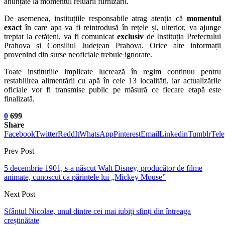
anunțate la momentul reluării furnizării.
De asemenea, instituțiile responsabile atrag atenția că
momentul
exact
în care apa va fi reintrodusă în rețele și, ulterior, va ajunge
treptat la cetățeni, va fi comunicat
exclusiv
de Instituția Prefectului
Prahova și Consiliul Județean Prahova. Orice alte informații
provenind din surse neoficiale trebuie ignorate.
Toate instituțiile implicate lucrează în regim continuu pentru
restabilirea alimentării cu apă în cele 13 localități, iar actualizările
oficiale vor fi transmise public pe măsură ce fiecare etapă este
finalizată.
0
699
Share
Facebook
Twitter
ReddIt
WhatsApp
Pinterest
Email
Linkedin
Tumblr
Tel
Prev Post
5 decembrie 1901, s-a născut Walt Disney, producător de filme
animate, cunoscut ca părintele lui „Mickey Mouse”
Next Post
Sfântul Nicolae, unul dintre cei mai iubiți sfinți din întreaga
creștinătate