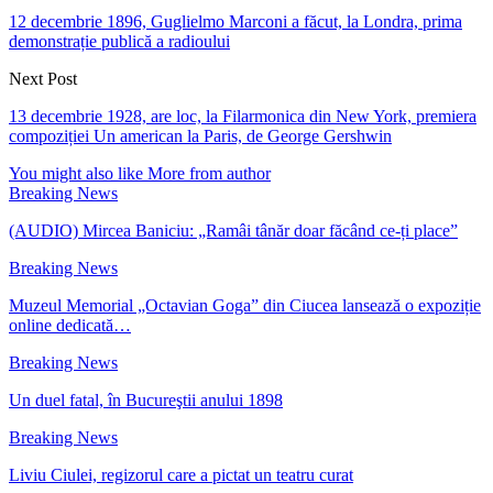
12 decembrie 1896, Guglielmo Marconi a făcut, la Londra, prima
demonstrație publică a radioului
Next Post
13 decembrie 1928, are loc, la Filarmonica din New York, premiera
compoziției Un american la Paris, de George Gershwin
You might also like
More from author
Breaking News
(AUDIO) Mircea Baniciu: „Ramâi tânăr doar făcând ce-ți place”
Breaking News
Muzeul Memorial „Octavian Goga” din Ciucea lansează o expoziție
online dedicată…
Breaking News
Un duel fatal, în Bucureştii anului 1898
Breaking News
Liviu Ciulei, regizorul care a pictat un teatru curat