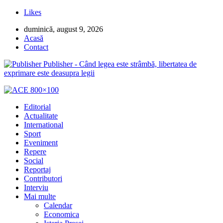
Likes
duminică, august 9, 2026
Acasă
Contact
Publisher - Când legea este strâmbă, libertatea de
exprimare este deasupra legii
Editorial
Actualitate
International
Sport
Eveniment
Repere
Social
Reportaj
Contributori
Interviu
Mai multe
Calendar
Economica