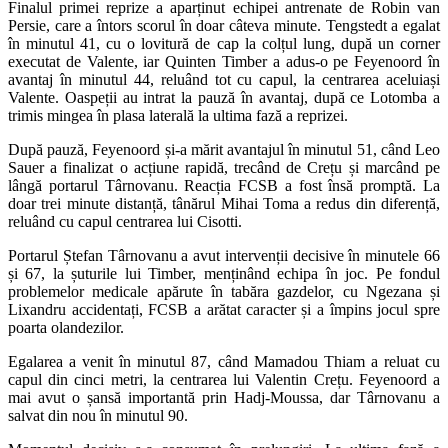
Finalul primei reprize a aparținut echipei antrenate de Robin van
Persie, care a întors scorul în doar câteva minute. Tengstedt a egalat
în minutul 41, cu o lovitură de cap la colțul lung, după un corner
executat de Valente, iar Quinten Timber a adus-o pe Feyenoord în
avantaj în minutul 44, reluând tot cu capul, la centrarea aceluiași
Valente. Oaspeții au intrat la pauză în avantaj, după ce Lotomba a
trimis mingea în plasa laterală la ultima fază a reprizei.
După pauză, Feyenoord și-a mărit avantajul în minutul 51, când Leo
Sauer a finalizat o acțiune rapidă, trecând de Crețu și marcând pe
lângă portarul Târnovanu. Reacția FCSB a fost însă promptă. La
doar trei minute distanță, tânărul Mihai Toma a redus din diferență,
reluând cu capul centrarea lui Cisotti.
Portarul Ștefan Târnovanu a avut intervenții decisive în minutele 66
și 67, la șuturile lui Timber, menținând echipa în joc. Pe fondul
problemelor medicale apărute în tabăra gazdelor, cu Ngezana și
Lixandru accidentați, FCSB a arătat caracter și a împins jocul spre
poarta olandezilor.
Egalarea a venit în minutul 87, când Mamadou Thiam a reluat cu
capul din cinci metri, la centrarea lui Valentin Crețu. Feyenoord a
mai avut o șansă importantă prin Hadj-Moussa, dar Târnovanu a
salvat din nou în minutul 90.