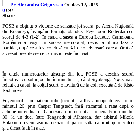
By
Alexandra Grigorescu
On
dec. 12, 2025
0
697
Share
FCSB a obținut o victorie de senzație joi seara, pe Arena Națională
din București, învingând formația olandeză Feyenoord Rotterdam cu
scorul de 4-3 (1-2), în etapa a șasea a Europa League. Campioana
României a reușit un succes memorabil, decis la ultima fază a
partidei, după ce a fost condusă cu 3-1 de o adversară care a părut că
a crezut prea devreme că meciul este încheiat.
În ciuda numeroaselor absențe din lot, FCSB a deschis scorul
împotriva cursului jocului în minutul 11, când Siyabonga Ngezana a
reluat cu capul, la colțul scurt, o lovitură de la colț executată de Risto
Radunovic.
Feyenoord a preluat controlul jocului și a fost aproape de egalare în
minutul 26, prin Casper Tengstedt, însă atacantul a ratat după o
acțiune individuală. Olandezii au primit inițial un penalty în minutul
30, la un duel între Tengstedt și Alhassan, dar arbitrul Mikola
Balakin a revenit asupra deciziei după consultarea arbitrajului video
și a dictat fault în atac.