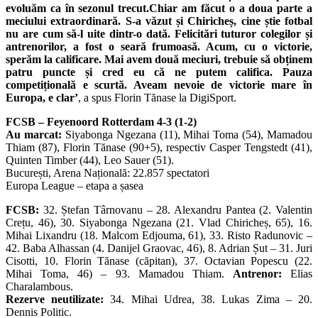
evoluăm ca în sezonul trecut.Chiar am făcut o a doua parte a
meciului extraordinară. S-a văzut și Chiricheș, cine știe fotbal
nu are cum să-l uite dintr-o dată. Felicitări tuturor colegilor și
antrenorilor, a fost o seară frumoasă. Acum, cu o victorie,
sperăm la calificare. Mai avem două meciuri, trebuie să obținem
patru puncte și cred eu că ne putem califica. Pauza
competițională e scurtă. Aveam nevoie de victorie mare în
Europa, e clar’
, a spus Florin Tănase la DigiSport.
FCSB – Feyenoord Rotterdam 4-3 (1-2)
Au marcat:
Siyabonga Ngezana (11), Mihai Toma (54), Mamadou
Thiam (87), Florin Tănase (90+5), respectiv Casper Tengstedt (41),
Quinten Timber (44), Leo Sauer (51).
București, Arena Națională: 22.857 spectatori
Europa League – etapa a șasea
FCSB:
32. Ștefan Târnovanu – 28. Alexandru Pantea (2. Valentin
Crețu, 46), 30. Siyabonga Ngezana (21. Vlad Chiricheș, 65), 16.
Mihai Lixandru (18. Malcom Edjouma, 61), 33. Risto Radunovic –
42. Baba Alhassan (4. Danijel Graovac, 46), 8. Adrian Șut – 31. Juri
Cisotti, 10. Florin Tănase (căpitan), 37. Octavian Popescu (22.
Mihai Toma, 46) – 93. Mamadou Thiam.
Antrenor:
Elias
Charalambous.
Rezerve neutilizate:
34. Mihai Udrea, 38. Lukas Zima – 20.
Dennis Politic.