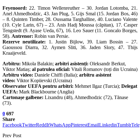
Feyenoord:
22. Timon Wellenreuther – 30. Jordan Lotomba, 21.
Anel Ahmedhodzic, 43. Jan Plug, 5. Gijs Smal (15. Jordan Bos, 46)
– 8. Quinten Timber, 28. Oussama Targhalline, 40. Luciano Valente
(10. Cyle Larin, 67) – 23. Anis Hadj Moussa (căpitan), 17. Casper
Tengstedt (9. Ayase Ueda, 67), 16. Leo Sauer (11. Goncalo Borges,
58).
Antrenor:
Robin van Persie.
Rezerve neutilizate:
1. Justin Bijlow, 39. Liam Bossin – 27.
Gaoussou Diarra, 32. Aymen Sliti, 36. Jaden Slory, 47. Thijs
Kraaijeveld.
Arbitru:
Mikola Balakin;
arbitri asistenți:
Oleksandr Berkut,
Viktor Matiaș;
al patrulea oficial:
Vitali Romanov (toți din Ucraina)
Arbitru video:
Daniele Chiffi (Italia);
arbitru asistent
video:
Viktor Kopiievski (Ucraina)
Observator UEFA pentru arbitri:
Mehmet Ilgaz (Turcia);
Delegat
UEFA:
Mark Blackbourne (Anglia)
Cartonașe galbene:
Lixandru (48), Ahmedhodzic (72), Tănase
(73).
0
697
Share
Facebook
Twitter
ReddIt
WhatsApp
Pinterest
Email
Linkedin
Tumblr
Tel
Prev Post