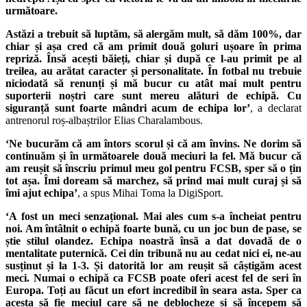
următoare.
Astăzi a trebuit să luptăm, să alergăm mult, să dăm 100%, dar
chiar și așa cred că am primit două goluri ușoare în prima
repriză. Însă acești băieți, chiar și după ce l-au primit pe al
treilea, au arătat caracter și personalitate. În fotbal nu trebuie
niciodată să renunți și mă bucur cu atât mai mult pentru
suporterii noștri care sunt mereu alături de echipă. Cu
siguranță sunt foarte mândri acum de echipa lor’
, a declarat
antrenorul roș-albaștrilor Elias Charalambous.
‘Ne bucurăm că am întors scorul și că am învins. Ne dorim să
continuăm și în următoarele două meciuri la fel. Mă bucur că
am reușit să înscriu primul meu gol pentru FCSB, sper să o țin
tot așa. Îmi doream să marchez, să prind mai mult curaj și să
îmi ajut echipa’
, a spus Mihai Toma la DigiSport.
‘A fost un meci senzațional. Mai ales cum s-a încheiat pentru
noi. Am întâlnit o echipă foarte bună, cu un joc bun de pase, se
știe stilul olandez. Echipa noastră însă a dat dovadă de o
mentalitate puternică. Cei din tribună nu au cedat nici ei, ne-au
susținut și la 1-3. Și datorită lor am reușit să câștigăm acest
meci. Numai o echipă ca FCSB poate oferi acest fel de seri în
Europa. Toți au făcut un efort incredibil în seara asta. Sper ca
acesta să fie meciul care să ne deblocheze și să începem să