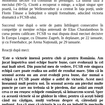
Momentul decisiv s-a consumat în prelungiri. La ultima fază a
meciului (90+5), Cisotti a recuperat o minge, a scăpat singur spre
poartă, l-a driblat pe Wellenreuther și a centrat în fața porții, unde
Florin Tănase a îndeplinit o simplă formalitate, aducând victoria
dramatică a FCSB-ului.
Succesul vine după o serie de patru înfrângeri consecutive în
competiție și menține echipa antrenată de Elias Charalambous în
cursa pentru calificare. FCSB va mai disputa două meciuri decisive
în Europa League, cu Dinamo Zagreb, în deplasare, pe 22 ianuarie,
și cu Fenerbahce, pe Arena Națională, pe 29 ianuarie.
Reacții după meci:
‘Este o victorie imensă pentru club și pentru România. Am
jucat împotriva unei echipe foarte bune, care evoluează la cel
mai înalt nivel. Din punctul meu de vedere, FCSB este singura
echipă care poate realiza un astfel de rezultat mare. Știm că în
sezonul acesta nu am avut evoluții prea bune, dar numai o
echipă ca FCSB poate obține o astfel de victorie. Acest meci
înseamnă mult pentru noi. În sezonul acesta am pierdut multe
puncte pe care nu trebuia să le pierdem, dar astăzi am reușit
ceva ce nu reușesc echipele românești, să întoarcem scorul. Sper
ca această victorie să ne ghideze în viitor, pentru că acești băieți
când nu câștigau, mulți vorbeau despre ei, câteodată pe
nedrept. Așa că sper că victoria le va da un imbold în meciurile