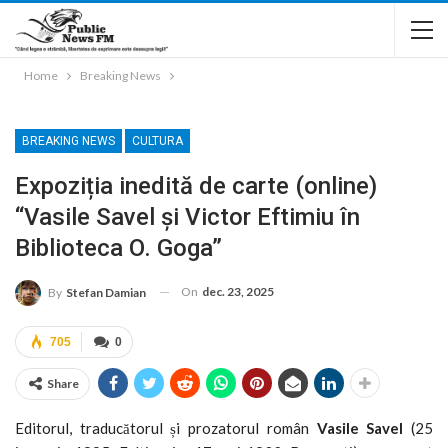
Home
Breaking News
BREAKING NEWS
CULTURA
Expoziția inedită de carte (online)
“Vasile Savel și Victor Eftimiu în
Biblioteca O. Goga”
On
dec. 23, 2025
By
Stefan Damian
705
0
Share
Editorul, traducătorul și prozatorul român
Vasile Savel
(25