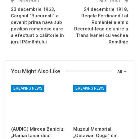
PREV POST
NEXT POST
23 decembrie 1963,
24 decembrie 1918,
Cargoul “Bucuresti” a
Regele Ferdinand I al
devenit prima nava sub
României a emis
pavilion romanesc care
Decretul-lege de unire a
a efectuat o călătorie în
Transilvaniei cu vechea
jurul Pământului
Românie
You Might Also Like
All
BREAKING NEWS
BREAKING NEWS
(AUDIO) Mircea Baniciu:
Muzeul Memorial
„Ramâi tânăr doar
„Octavian Goga” din