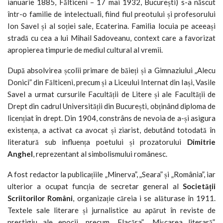
ianuarie 1885, Fălticeni – 17 mai 1932, București) s-a născut
într-o familie de intelectuali, fiind fiul preotului și profesorului
Ion Savel și al soției sale, Ecaterina. Familia locuia pe aceeași
stradă cu cea a lui Mihail Sadoveanu, context care a favorizat
apropierea timpurie de mediul cultural al vremii.
După absolvirea școlii primare de băieți și a Gimnaziului „Alecu
Donici” din Fălticeni, precum și a Liceului Internat din Iași, Vasile
Savel a urmat cursurile Facultății de Litere și ale Facultății de
Drept din cadrul Universității din București, obținând diploma de
licențiat în drept. Din 1904, constrâns de nevoia de a-și asigura
existența, a activat ca avocat și ziarist, debutând totodată în
literatură sub influența poetului și prozatorului
Dimitrie
Anghel
, reprezentant al simbolismului românesc.
A fost redactor la publicațiile „Minerva”, „Seara” și „România”, iar
ulterior a ocupat funcția de secretar general al
Societății
Scriitorilor Români
, organizație căreia i se alăturase în 1911.
Textele sale literare și jurnalistice au apărut în reviste de
prestigiu ale epocii, precum „Flacăra”, „Mișcarea literară”,