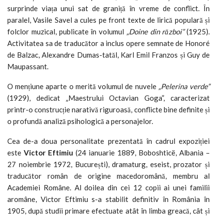
surprinde viața unui sat de graniță în vreme de conflict. În
paralel, Vasile Savel a cules pe front texte de lirică populară și
folclor muzical, publicate în volumul
„Doine din război”
(1925).
Activitatea sa de traducător a inclus opere semnate de Honoré
de Balzac, Alexandre Dumas-tatăl, Karl Emil Franzos și Guy de
Maupassant.
O mențiune aparte o merită volumul de nuvele
„Pelerina verde”
(1929), dedicat „Maestrului Octavian Goga”, caracterizat
printr-o construcție narativă riguroasă, conflicte bine definite și
o profundă analiză psihologică a personajelor.
Cea de-a doua personalitate prezentată în cadrul expoziției
este
Victor Eftimiu
(24 ianuarie 1889, Boboshticë, Albania –
27 noiembrie 1972, București), dramaturg, eseist, prozator și
traducător român de origine macedoromână, membru al
Academiei Române. Al doilea din cei 12 copii ai unei familii
aromâne, Victor Eftimiu s-a stabilit definitiv în România în
1905, după studii primare efectuate atât în limba greacă, cât și