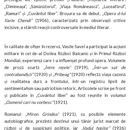
„Dimineața”, „Sămănătorul”, „Viața Românească”, „Luceafărul”,
„Ramuri” și „Cuvântul liber”. Broșura sa de debut,
„Opera d-lui
Ilarie Chendi”
(1906), caracterizată prin observații critice
incisive, a stârnit reacții controversate în mediul literar.
În calitate de ofițer în rezervă, Vasile Savel a participat la acțiuni
militare în cel de-al Doilea Război Balcanic și în Primul Război
Mondial, experiență care i-a influențat profund opera. Volumele
de proză scurtă
„Între rețele”
(1919),
„Într-un sat de
contrabandiști”
(1920) și
„Pribeag”
(1920) reflectă viața cazonă
și realitatea dură a frontului, într-un registru lipsit de
sentimentalism sau patriotism retoric. Articolele scrise pe front
și publicate în „Cuvântul liber” au fost reunite în volumul
„Oamenii cari nu vorbesc”
(1921).
Romanul
„Miron Grindea”
(1921), cu posibile elemente
autobiografice, prezintă destinul unui tânăr jurist marcat de
război și de suspiciuni politice, iar
„Vadul hoților”
(1926)