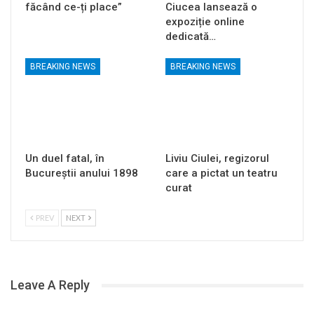
făcând ce-ți place”
Ciucea lansează o
expoziție online
dedicată…
BREAKING NEWS
BREAKING NEWS
Un duel fatal, în
Liviu Ciulei, regizorul
Bucureştii anului 1898
care a pictat un teatru
curat
PREV
NEXT
Leave A Reply