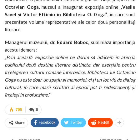
Octavian Goga
, muzeul a inaugurat expoziția online
„Vasile
Savel și Victor Eftimiu în Biblioteca O. Goga”
, în care sunt
prezentate volume reprezentative ale celor două personalități
literare.
Managerul muzeului,
dr. Eduard Boboc
, subliniază importanța
acestui demers:
„Prin această expoziție online ne dorim să aducem în atenția
publicului două destine literare distincte, dar esențiale pentru
înțelegerea culturii române interbelice. Biblioteca lui Octavian
Goga nu este doar un spațiu al memoriei, ci și un loc viu de dialog
cultural, în care marii scriitori ai epocii pot fi redescoperiți și
înțeleși în profunzime.”
705
0
Share
Facebook
Twitter
ReddIt