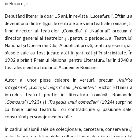
în București.
Debutând literar la doar 15 ani, în revista „Luceafărul”, Eftimiu a
devenit una dintre figurile centrale ale vieții teatrale românești,
fiind director al teatrelor „Comedia” și „Național”, precum și
director general al teatrelor și, pentru o perioadă, al Teatrului
Național și Operei din Cluj. A publicat proză, teatru și eseuri, iar
piesele sale au fost jucate atât în țară, cât și în străinătate. În
1932 a primit Premiul Național pentru Literatură, iar în 1948 a
fost ales membru titular al Academiei Române.
Autor al unor piese celebre în versuri, precum
„Înșir’te
mărgărite”
,
„Cocoșul negru”
sau
„Prometeu”
, Victor Eftimiu a
introdus teatrul poetic în literatura română. Romanele
„Comoara”
(1923) și
„Tragedia unui comedian”
(1924) surprind
cu finețe lumea teatrului, cu contradicțiile și pasiunile sale,
construind personaje memorabile.
În cadrul misiunii sale de colecționare, cercetare, conservare și
valorificare a patrimoniului cultural legat de viața și opera lui