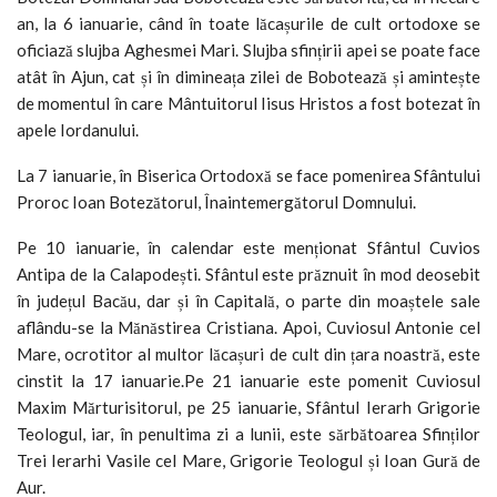
an, la 6 ianuarie, când în toate lăcașurile de cult ortodoxe se
oficiază slujba Aghesmei Mari. Slujba sfințirii apei se poate face
atât în Ajun, cat și în dimineața zilei de Bobotează și amintește
de momentul în care Mântuitorul Iisus Hristos a fost botezat în
apele Iordanului.
La 7 ianuarie, în Biserica Ortodoxă se face pomenirea Sfântului
Proroc Ioan Botezătorul, Înaintemergătorul Domnului.
Pe 10 ianuarie, în calendar este menționat Sfântul Cuvios
Antipa de la Calapodești. Sfântul este prăznuit în mod deosebit
în județul Bacău, dar și în Capitală, o parte din moaștele sale
aflându-se la Mănăstirea Cristiana. Apoi, Cuviosul Antonie cel
Mare, ocrotitor al multor lăcașuri de cult din țara noastră, este
cinstit la 17 ianuarie.Pe 21 ianuarie este pomenit Cuviosul
Maxim Mărturisitorul, pe 25 ianuarie, Sfântul Ierarh Grigorie
Teologul, iar, în penultima zi a lunii, este sărbătoarea Sfinților
Trei Ierarhi Vasile cel Mare, Grigorie Teologul și Ioan Gură de
Aur.