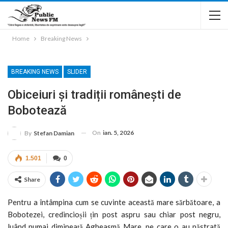
Home
Breaking News
BREAKING NEWS
SLIDER
Obiceiuri și tradiții românești de
Bobotează
On
ian. 5, 2026
By
Stefan Damian
1.501
0
Share
Pentru a întâmpina cum se cuvinte această mare sărbătoare, a
Bobotezei, credincioșii țin post aspru sau chiar post negru,
luând numai dimineață Agheasmă Mare, pe care o au păstrată