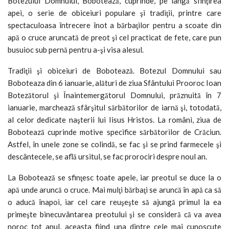
Botezului Domnului, Bobotează, cuprinde, pe lângă sfinţirea
apei, o serie de obiceiuri populare şi tradiţii, printre care
spectaculoasa întrecere înot a bărbaţilor pentru a scoate din
apă o cruce aruncată de preot şi cel practicat de fete, care pun
busuioc sub pernă pentru a-şi visa alesul.
Tradiţii şi obiceiuri de Bobotează. Botezul Domnului sau
Boboteaza din 6 ianuarie, alături de ziua Sfântului Prooroc Ioan
Botezătorul şi Înaintemergătorul Domnului, prăznuită în 7
ianuarie, marchează sfârşitul sărbătorilor de iarnă şi, totodată,
al celor dedicate naşterii lui Iisus Hristos. La români, ziua de
Bobotează cuprinde motive specifice sărbătorilor de Crăciun.
Astfel, în unele zone se colindă, se fac şi se prind farmecele şi
descântecele, se află ursitul, se fac prorociri despre noul an.
La Bobotează se sfinţesc toate apele, iar preotul se duce la o
apă unde aruncă o cruce. Mai mulţi bărbaţi se aruncă în apă ca să
o aducă înapoi, iar cel care reuşeşte să ajungă primul la ea
primeşte binecuvântarea preotului şi se consideră că va avea
noroc tot anul, aceasta fiind una dintre cele mai cunoscute