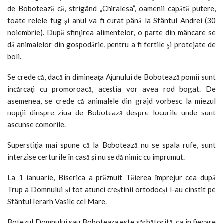
de Bobotează că, strigând „Chiralesa”, oamenii capătă putere,
toate relele fug şi anul va fi curat până la Sfântul Andrei (30
noiembrie). După sfinţirea alimentelor, o parte din mâncare se
dă animalelor din gospodărie, pentru a fi fertile şi protejate de
boli.
Se crede că, dacă în dimineaţa Ajunului de Bobotează pomii sunt
încărcaţi cu promoroacă, aceştia vor avea rod bogat. De
asemenea, se crede că animalele din grajd vorbesc la miezul
nopţii dinspre ziua de Bobotează despre locurile unde sunt
ascunse comorile.
Superstiţia mai spune că la Bobotează nu se spala rufe, sunt
interzise certurile în casă şi nu se dă nimic cu împrumut.
La 1 ianuarie, Biserica a prăznuit Tăierea împrejur cea după
Trup a Domnului și tot atunci creștinii ortodocși l-au cinstit pe
Sfântul Ierarh Vasile cel Mare.
Botezul Domnului sau Boboteaza este sărbătorită, ca în fiecare