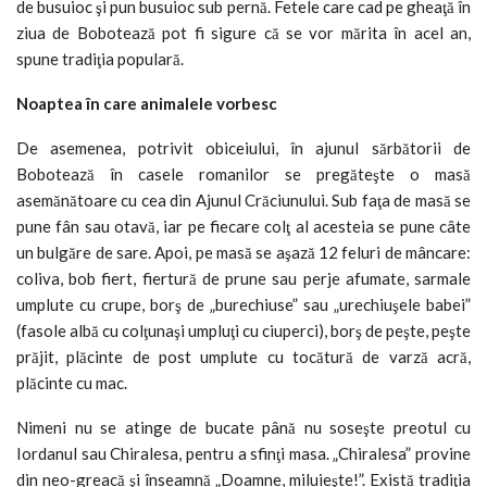
de busuioc şi pun busuioc sub pernă. Fetele care cad pe gheaţă în
ziua de Bobotează pot fi sigure că se vor mărita în acel an,
spune tradiţia populară.
Noaptea în care animalele vorbesc
De asemenea, potrivit obiceiului, în ajunul sărbătorii de
Bobotează în casele romanilor se pregăteşte o masă
asemănătoare cu cea din Ajunul Crăciunului. Sub faţa de masă se
pune fân sau otavă, iar pe fiecare colţ al acesteia se pune câte
un bulgăre de sare. Apoi, pe masă se aşază 12 feluri de mâncare:
coliva, bob fiert, fiertură de prune sau perje afumate, sarmale
umplute cu crupe, borş de „burechiuse” sau „urechiuşele babei”
(fasole albă cu colţunaşi umpluţi cu ciuperci), borş de peşte, peşte
prăjit, plăcinte de post umplute cu tocătură de varză acră,
plăcinte cu mac.
Nimeni nu se atinge de bucate până nu soseşte preotul cu
Iordanul sau Chiralesa, pentru a sfinţi masa. „Chiralesa” provine
din neo-greacă şi înseamnă „Doamne, miluieşte!”. Există tradiţia