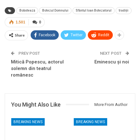
Bobotează
Botezul Domnului
Sfântul Ioan Botezatorul
tradiții
1.501
0
Share
Facebook
Twitter
ReddIt
PREV POST
NEXT POST
Mitică Popescu, actorul
Eminescu și noi
solemn din teatrul
românesc
You Might Also Like
More From Author
BREAKING NEWS
BREAKING NEWS