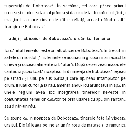
superstiţii de Bobotează. În vechime, cel care găsea primul
crucea şi o aducea la mal primea şi daruri de la domnitorul ţării şi
era ţinut la mare cinste de către ceilalţi, aceasta fiind o altă
tradiţie de Bobotează.
Tradiţii şi obiceiuri de Bobotează. Iordănitul femeilor
Iordănitul femeilor este un alt obicei de Bobotează. În trecut, în
satele din nordul ţării, femeile se adunau în grupuri mari acasă la
cineva şi duceau alimente şi băutură. După ce serveau masa, ele
cântau şi jucau toată noaptea. În dimineaţa de Bobotează ieşeau
pe stradă şi luau pe sus bărbaţii care apăreau întâmplător pe
drum, îi luau cu forţa la râu, ameninţându-i cu aruncatul în apă. În
unele regiuni avea loc integrarea tinerelor neveste în
comunitatea femeilor căsătorite prin udarea cu apă din fântână
sau dintr-un râu.
Se spune că, în noaptea de Bobotează, tinerele fete îşi visează
ursitul. Ele îşi leagă pe inelar un fir roşu de mătase şi o rămurică