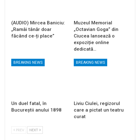
(AUDIO) Mircea Baniciu:
Muzeul Memorial
„Ramâi tânăr doar
„Octavian Goga” din
făcând ce-ți place”
Ciucea lansează o
expoziție online
dedicată…
BREAKING NEWS
BREAKING NEWS
Un duel fatal, în
Liviu Ciulei, regizorul
Bucureştii anului 1898
care a pictat un teatru
curat
PREV
NEXT