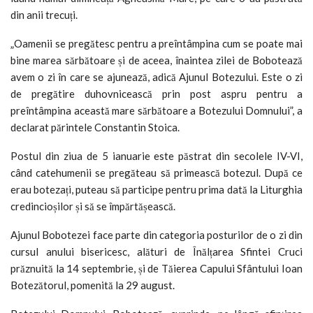
din anii trecuți.
„Oamenii se pregătesc pentru a preîntâmpina cum se poate mai
bine marea sărbătoare și de aceea, înaintea zilei de Bobotează
avem o zi în care se ajunează, adică Ajunul Botezului. Este o zi
de pregătire duhovnicească prin post aspru pentru a
preîntâmpina această mare sărbătoare a Botezului Domnului”, a
declarat părintele Constantin Stoica.
Postul din ziua de 5 ianuarie este păstrat din secolele IV-VI,
când catehumenii se pregăteau să primească botezul. După ce
erau botezați, puteau să participe pentru prima dată la Liturghia
credincioșilor și să se împărtășească.
Ajunul Bobotezei face parte din categoria posturilor de o zi din
cursul anului bisericesc, alături de Înălțarea Sfintei Cruci
prăznuită la 14 septembrie, și de Tăierea Capului Sfântului Ioan
Botezătorul, pomenită la 29 august.