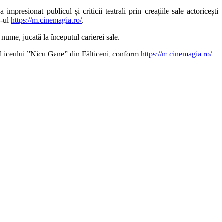
presionat publicul și criticii teatrali prin creațiile sale actoricești
e-ul
https://m.cinemagia.ro/
.
 nume, jucată la începutul carierei sale.
ile Liceului ”Nicu Gane” din Fălticeni, conform
https://m.cinemagia.ro/
.