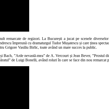
mai mult remarcate de regizori. La București a jucat pe scenele diversel
andrescu împreună cu dramaturgul Tudor Mușatescu și care ținea spectaco
ru Grigore Vasiliu Birlic, toate având un mare succes la public.
d și Bach, ”Arde nevastă-mea” de A. Vercourt și Jean Bever, ”Prostul di
păratul” de Luigi Bonelli, având roluri în care se face din nou remarcat 