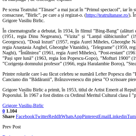
Pe scena Teatrului ”Tănase” a mai jucat în ”Primul spectacol”, iar în st
consacrase, ”Birlic”, pe care a și regizat-o. (
https://teatrultanase.ro/
). 
Grigore Vasiliu Birlic.
În cinematografie a debutat, în 1934, în filmul ”Bing-Bang” (alături
(1951, regia Dinu Negreanu), ”Vizita” și ”Lanțul slăbiciunilor” (1
Georgescu), ”Două lozuri” (1957, regia Aurel Miheles, Gheorghe Nag
regia Anastasia Anghel, Gheorghe Vitanidis), ‘Telegrame” (1959, re
Naghi), ”Întâlnirea” (1961, regia Aurel Miheles), ”Post-restant” (19
”Pași spre lună” (1963, regia Ion Popescu-Gopo), ”Mofturi 1900” (196
”Corigența domnului profesor” (1966, regia Haralambie Boroș), ”Stea
Printre rolurile care l-au făcut celebru se numără Lefter Popescu di
Canciano din ”Bădăranii”, Brânzovenescu din piesa ”O scrisoare pierd
Grigore Vasiliu Birlic a primit, în 1953, titlul de Artist Emerit al Repu
Poporului. În 1967 a fost distins cu Ordinul Meritul Cultural clasa I ”p
Grigore Vasiliu-Birlic
0
1.104
Share
Facebook
Twitter
ReddIt
WhatsApp
Pinterest
Email
Linkedin
Tum
Prev Post