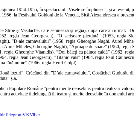
agiunea 1954-1955, în spectacolul ”Visele se împlinesc”, și a revenit, pe
În 1956, la Festivalul Goldoni de la Veneția, Sică Alexandrescu a prez
 de Stroe și Vasilache, care semnează și regia), după care au urmat: ”D
952, regia Jean Georgescu), ”O scrisoare pierdută” (1953, regia Sic
hi), ”D-ale carnavalului” (1958, regia Gheorghe Naghi, Aurel Miheles
gia Aurel Miheles, Gheorghe Naghi), ”Aproape de soare” (1960, regia S
61, regia Gheorghe Vitanidis), ”Doi băieți ca pâinea caldă” (1962, re
4, regia Jean Georgescu), ”Titanic vals” (1964, regia Paul Călinescu),
ua fără nume” (1966, regia Henri Colpi).
n ”Două lozuri”, Crăcănel din ”D’ale carnavalului”, Costăchel Gudurău d
ută” ș.a.
blicii Populare Române ”pentru merite deosebite, pentru realizări valoroase 
entru activitate îndelungată în teatru și merite deosebite în domeniul art
blr
Telegram
VK
Viber