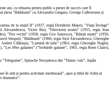
ste ani, cu reluarea pentru public a piesei de succes care îl
entat piesa ”Bădăranii” cu Alexandru Giugaru, George Calboreanu și
oamna de la etajul II” (1937, regia Dezideriu Major), ”Viața învinge”
ă Alexandrescu, Victor Iliu), ”Directorul nostru” (1955, regia Jean
), ”Doi vecini” (1958, regia Geo Saizescu), ”Băieții noștri” (1959,
avel Stiopul), ”Bădăranii” (1960, regia Sică Alexandrescu, Gheorghe
gia Andrei Călărașu), ”Lumină de iulie” (1963, regia Gheorghe Naghi),
 ”Les fêtes galantes” (”Serbările galante”, 1965, regia Rene Claire),
in ”Telegrame”, Spirache Necșulescu din ”Titanic vals”, Jupân
în artă și pentru activitate merituoasă”, apoi și titlul de Artist al
ei dramatice”.