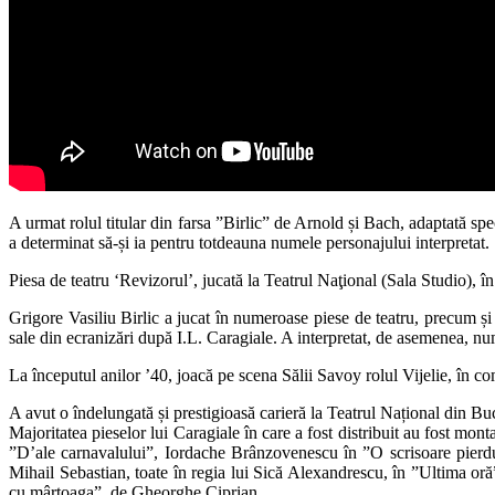
A urmat rolul titular din farsa ”Birlic” de Arnold și Bach, adaptată spe
a determinat să-și ia pentru totdeauna numele personajului interpretat.
Piesa de teatru ‘Revizorul’, jucată la Teatrul Naţional (Sala Studio), î
Grigore Vasiliu Birlic a jucat în numeroase piese de teatru, precum și
sale din ecranizări după I.L. Caragiale. A interpretat, de asemenea, num
La începutul anilor ’40, joacă pe scena Sălii Savoy rolul Vijelie, în c
A avut o îndelungată și prestigioasă carieră la Teatrul Național din B
Majoritatea pieselor lui Caragiale în care a fost distribuit au fost m
”D’ale carnavalului”, Iordache Brânzovenescu în ”O scrisoare pierd
Mihail Sebastian, toate în regia lui Sică Alexandrescu, în ”Ultima o
cu mârțoaga”, de Gheorghe Ciprian.