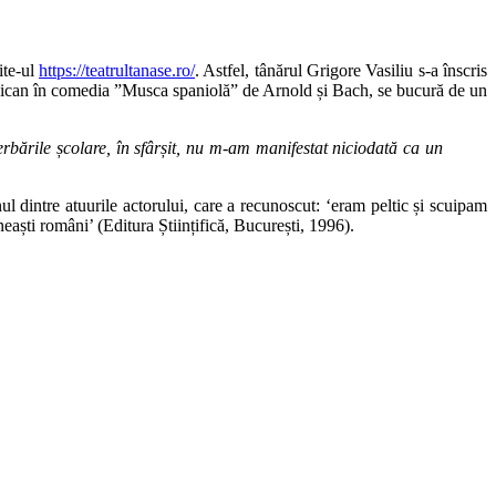
ite-ul
https://teatrultanase.ro/
. Astfel, tânărul Grigore Vasiliu s-a înscris
el Maican în comedia ”Musca spaniolă” de Arnold și Bach, se bucură de un
rbările școlare, în sfârșit, nu m-am manifestat niciodată ca un
 dintre atuurile actorului, care a recunoscut: ‘eram peltic și scuipam
eaști români’ (Editura Științifică, București, 1996).