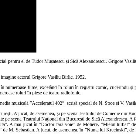
cial pentru el de Tudor Mușatescu și Sică Alexandrescu. Grigore Vasiliu î
n imagine actorul Grigore Vasiliu Birlic, 1952.
 în numeroase filme, excelând în roluri în registru comic, cucerindu-și 
eroase roluri în piese de teatru radiofonic.
omedia muzicală ”Acceleratul 402”, scrisă special de N. Stroe și V. Vasil
ucurești. A jucat, de asemenea, și pe scena Teatrului de Comedie din Bu
ontate pe scena Teatrului Național din București de Sică Alexandrescu. A
ută”. A mai jucat în ”Doctor fără voie” de Moliere, ”Mielul turbat”
ră” de M. Sebastian. A jucat, de asemenea, în ”Nunta lui Krecinski”, d