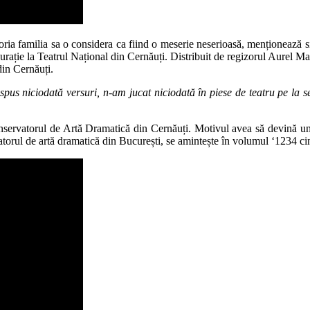
actoria familia sa o considera ca fiind o meserie neserioasă, menționează s
 figurație la Teatrul Național din Cernăuți. Distribuit de regizorul Aur
din Cernăuți.
pus niciodată versuri, n-am jucat niciodată în piese de teatru pe la se
nservatorul de Artă Dramatică din Cernăuți. Motivul avea să devină unul
atorul de artă dramatică din București, se amintește în volumul ‘1234 cin