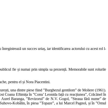
nregistrează un succes uriaș, iar identificarea actorului cu acest rol l-
publicul fie și numai prin simpla sa prezență. Memorabile sunt rolurile
ache, pentru el și Nora Piacentini.
curești, una dintre piese fiind ”Burghezul gentilom” de Moliere (1961).
 fost Coana Eftimița în ”Conu’ Leonida față cu reacțiunea”, Crăcănel în
 de Aurel Baranga, ”Revizorul” de N.V. Gogol, ”Steaua fără nume” de
e Suhovo-Kobâlin, în piesa ”Topaze”, a lui Marcel Pagnol, și în ”Omul