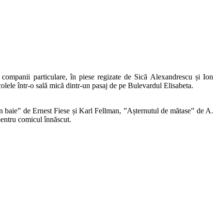
or companii particulare, în piese regizate de Sică Alexandrescu și Ion
lele într-o sală mică dintr-un pasaj de pe Bulevardul Elisabeta.
n baie” de Ernest Fiese și Karl Fellman, ”Așternutul de mătase” de A.
pentru comicul înnăscut.