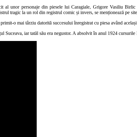
 al unor personaje din piesele lui Caragiale, Grigore Vasiliu Birlic a im
trul tragic la un rol din registrul comic și invers, se menționează pe sit
primit-o mai târziu datorită succesului înregistrat cu piesa având același
dețul Suceava, iar tatăl său era negustor. A absolvit în anul 1924 cursur