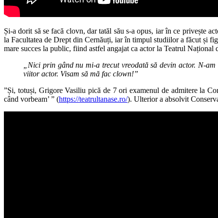
Și-a dorit să se facă clovn, dar tatăl său s-a opus, iar în ce privește 
la Facultatea de Drept din Cernăuți, iar în timpul studiilor a făcut și
mare succes la public, fiind astfel angajat ca actor la Teatrul Național 
„Nici prin gând nu mi-a trecut vreodată să devin actor. N-am s
viitor actor. Visam să mă fac clown!”
”Și, totuși, Grigore Vasiliu pică de 7 ori examenul de admitere la Co
când vorbeam’ ” (
https://teatrultanase.ro/
). Ulterior a absolvit Conserv