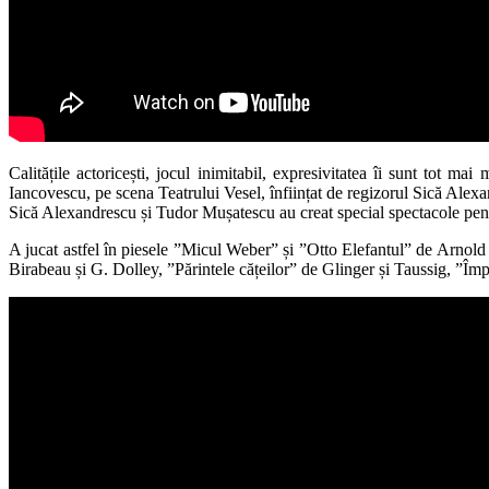
Calitățile actoricești, jocul inimitabil, expresivitatea îi sunt tot 
Iancovescu, pe scena Teatrului Vesel, înființat de regizorul Sică Alex
Sică Alexandrescu și Tudor Mușatescu au creat special spectacole pent
A jucat astfel în piesele ”Micul Weber” și ”Otto Elefantul” de Arnol
Birabeau și G. Dolley, ”Părintele cățeilor” de Glinger și Taussig, ”Îm