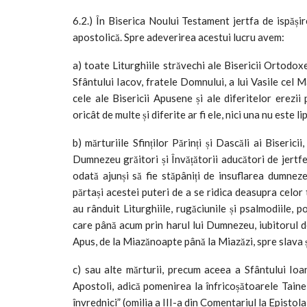
6.2.) În Biserica Noului Testament jertfa de ispășir
apostolică. Spre adeverirea acestui lucru avem:
a) toate Liturghiile străvechi ale Bisericii Ortodoxe
Sfântului Iacov, fratele Domnului, a lui Vasile cel M
cele ale Bisericii Apusene și ale diferitelor erezii
oricât de multe și diferite ar fi ele, nici una nu este l
b) mărturiile Sfinților Părinți și Dascăli ai Biseri
Dumnezeu grăitori și Învățătorii aducători de jertfe
odată ajunși să fie stăpâniți de insuflarea dumneze
părtași acestei puteri de a se ridica deasupra celor
au rânduit Liturghiile, rugăciunile și psalmodiile, p
care până acum prin harul lui Dumnezeu, iubitorul d
Apus, de la Miazănoapte până la Miazăzi, spre slava 
c) sau alte mărturii, precum aceea a Sfântului Io
Apostoli, adică pomenirea la înfricoșătoarele Taine a
învrednici” (omilia a III-a din Comentariul la Epistola