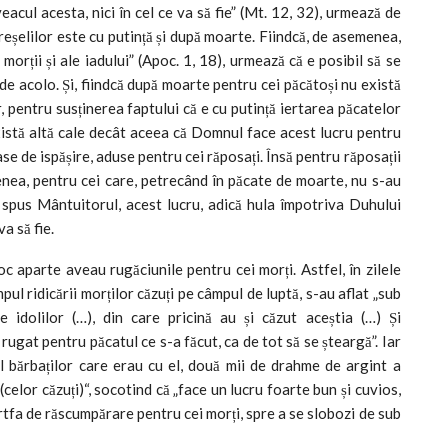
veacul acesta, nici în cel ce va să fie” (Mt. 12, 32), urmează de
reșelilor este cu putință și după moarte. Fiindcă, de asemenea,
orții și ale iadului” (Apoc. 1, 18), urmează că e posibil să se
i de acolo. Și, fiindcă după moarte pentru cei păcătoși nu există
ăr, pentru susținerea faptului că e cu putință iertarea păcatelor
 există altă cale decât aceea că Domnul face acest lucru pentru
ase de ispășire, aduse pentru cei răposați. Însă pentru răposații
nea, pentru cei care, petrecând în păcate de moarte, nu s-au
 spus Mântuitorul, acest lucru, adică hula împotriva Duhului
va să fie.
oc aparte aveau rugăciunile pentru cei morți. Astfel, în zilele
ul ridicării morților căzuți pe câmpul de luptă, s-au aflat „sub
te idolilor (…), din care pricină au și căzut aceștia (…) Și
rugat pentru păcatul ce s-a făcut, ca de tot să se șteargă”. Iar
 bărbaților care erau cu el, două mii de drahme de argint a
(celor căzuți)“, socotind că „face un lucru foarte bun și cuvios,
jertfa de răscumpărare pentru cei morți, spre a se slobozi de sub