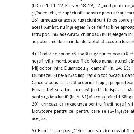
(II Cor. 1, 11-12; Efes. 6, 18-19), că „mult poate rug
și, îndeosebi, că rugăciunile noastre pentru frații car
16), urmează că aceste rugăciuni sunt folositoare și 
acest pământ, nu înțelegem în ce fel fac bine aproapel
întru pocăință adevărată, chiar dacă nu înțelegem înrâ
ne putem nicidecum îndoi de faptul că acestea le sunt
4) Fiindcă se spune că toată rugăciunea noastră că
noștri, vii și morți, poate fi de folos numai atunci 
Mijlocitor între Dumnezeu și oameni” (In. 14, 13; I 
Dumnezeu și ne-a răscumpărat din tot păcatul, dând
Cruce a adus ca jertfă propriul Trup și propriul Sânge
Euharistiei se aduce aceeași jertfă de ispășire pân
pentru „viața lumii” (In. 6, 51) și același cinstit Sân
20), urmează că rugăciunea pentru frații noștri vi
lucrătoare pentru cei pentru care se săvârșește a
aceștia.
5) Fiindcă s-a spus „Celui care va zice cuvânt împo