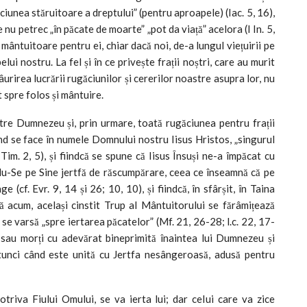
ăciunea stăruitoare a dreptului” (pentru aproapele) (Iac. 5, 16),
e nu petrec „în păcate de moarte” „pot da viață” acelora (I In. 5,
mântuitoare pentru ei, chiar dacă noi, de-a lungul viețuirii pe
ui nostru. La fel și în ce privește frații noștri, care au murit
urirea lucrării rugăciunilor și cererilor noastre asupra lor, nu
 spre folos și mântuire.
tre Dumnezeu și, prin urmare, toată rugăciunea pentru frații
când se face în numele Domnului nostru Iisus Hristos, „singurul
Tim. 2, 5), și fiindcă se spune că Iisus Însuși ne-a împăcat cu
u-Se pe Sine jertfă de răscumpărare, ceea ce înseamnă că pe
 (cf. Evr. 9, 14 și 26; 10, 10), și fiindcă, în sfârșit, în Taina
ă acum, același cinstit Trup al Mântuitorului se fărâmițează
ge se varsă „spre iertarea păcatelor” (Mf. 21, 26-28; l.c. 22, 17-
i sau morți cu adevărat bineprimită înaintea lui Dumnezeu și
tunci când este unită cu Jertfa nesângeroasă, adusă pentru
triva Fiului Omului, se va ierta lui; dar ceIui care va zice