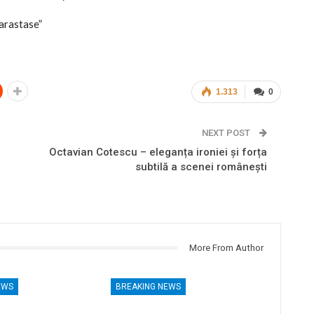
parastase”
1.313
0
NEXT POST
Octavian Cotescu – eleganța ironiei și forța
subtilă a scenei românești
More From Author
EWS
BREAKING NEWS