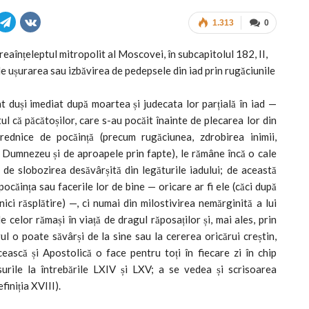
1.313
0
eaînțeleptul mitropolit al Moscovei, în subcapitolul 182, II,
de ușurarea sau izbăvirea de pedepsele din iad prin rugăciunile
t duși imediat după moartea și judecata lor parțială în iad —
ptul că păcătoșilor, care s-au pocăit înainte de plecarea lor din
ednice de pocăință (precum rugăciunea, zdrobirea inimii,
e Dumnezeu și de aproapele prin fapte), le rămâne încă o cale
de slobozirea desăvârșită din legăturile iadului; de această
pocăința sau facerile lor de bine — oricare ar fi ele (căci după
nici răsplătire) —, ci numai din milostivirea nemărginită a lui
e celor rămași în viață de dragul răposaților și, mai ales, prin
l o poate săvârși de la sine sau la cererea oricărui creștin,
ească și Apostolică o face pentru toți în fiecare zi în chip
surile la întrebările LXIV și LXV; a se vedea și scrisoarea
iniția XVIII).