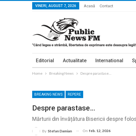
VINERI, AUGUST 7, 2026
Acasă
Contact
Editorial
Actualitate
International
S
Home
Breaking News
Despre parastase…
BREAKING NEWS
REPERE
Despre parastase…
Mărturii din învățătura Bisericii despre folo
On
feb. 12, 2026
By
Stefan Damian