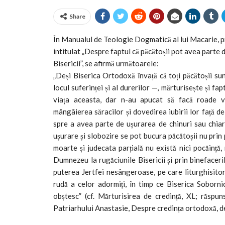
Share
În Manualul de Teologie Dogmatică al lui Macarie, pr
intitulat „Despre faptul că păcătoșii pot avea parte 
Bisericii”, se afirmă următoarele:
„Deși Biserica Ortodoxă învață că toți păcătoșii sun
locul suferinței și al durerilor —, mărturisește și fa
viața aceasta, dar n-au apucat să facă roade vr
mângâierea săracilor și dovedirea iubirii lor față d
spre a avea parte de ușurarea de chinuri sau chiar 
ușurare și slobozire se pot bucura păcătoșii nu prin 
moarte și judecata parțială nu există nici pocăință, 
Dumnezeu la rugăciunile Bisericii și prin binefaceril
puterea Jertfei nesângeroase, pe care liturghisitoru
rudă a celor adormiți, în timp ce Biserica Sobornic
obștesc” (cf. Mărturisirea de credință, XL; răspun
Patriarhului Anastasie, Despre credința ortodoxă, def