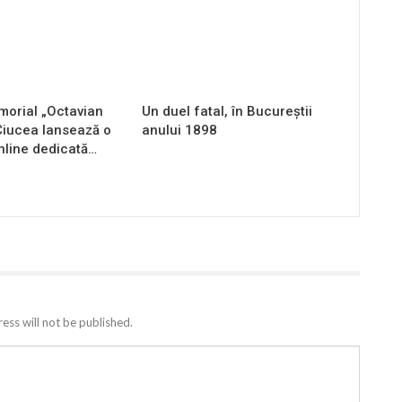
orial „Octavian
Un duel fatal, în Bucureştii
Ciucea lansează o
anului 1898
nline dedicată…
ess will not be published.