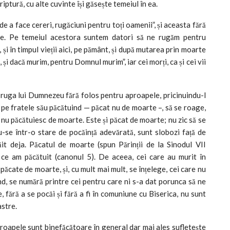
riptură, cu alte cuvinte își găsește temeiul în ea.
de a face cereri, rugăciuni pentru toți oamenii”, și aceasta fără
ările. Pe temeiul acestora suntem datori să ne rugăm pentru
 și în timpul vieții aici, pe pământ, și după mutarea prin moarte
 și dacă murim, pentru Domnul murim”, iar cei morți, ca și cei vii
ne ruga lui Dumnezeu fără folos pentru aproapele, pricinuindu-l
 pe fratele său păcătuind — păcat nu de moarte –, să se roage,
 nu păcătuiesc de moarte. Este și păcat de moarte; nu zic să se
du-se într-o stare de pocăință adevărată, sunt slobozi față de
ăit deja. Păcatul de moarte (spun Părinții de la Sinodul VII
ce am păcătuit (canonul 5). De aceea, cei care au murit în
păcate de moarte, și, cu mult mai mult, se înțelege, cei care nu
d, se numără printre cei pentru care ni s-a dat porunca să ne
fără a se pocăi și fără a fi în comuniune cu Biserica, nu sunt
astre.
roapele sunt binefăcătoare în general dar mai ales sufletește