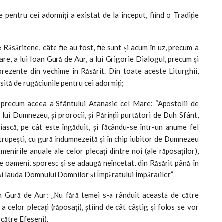
e pentru cei adormiți a existat de la început, fiind o Tradiție
 Răsăritene, câte fie au fost, fie sunt și acum în uz, precum a
are, a lui Ioan Gură de Aur, a lui Grigorie Dialogul, precum și
 prezente din vechime în Răsărit. Din toate aceste Liturghii,
ipsită de rugăciunile pentru cei adormiți;
cii, precum aceea a Sfântului Atanasie cel Mare: “Apostolii de
 lui Dumnezeu, și prorocii, și Părinții purtători de Duh Sfânt,
iască, pe cât este îngăduit, și făcându-se într-un anume fel
 trupești, cu gură îndumnezeită și în chip iubitor de Dumnezeu
omenirile anuale ale celor plecați dintre noi (ale răposaților),
e oameni, sporesc și se adaugă neîncetat, din Răsărit până în
și lauda Domnului Domnilor și Împăratului Împăraților”
an Gură de Aur: „Nu fără temei s-a rânduit aceasta de către
 celor plecați (răposați), știind de cât câștig și folos se vor
 către Efeseni).