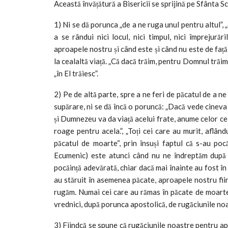
Această învățătură a Bisericii se sprijină pe Sfânta Sc
1) Ni se dă porunca „de a ne ruga unul pentru altul”, „
a se rândui nici locul, nici timpul, nici împrejur
aproapele nostru și când este și când nu este de față,
la cealaltă viață. „Că dacă trăim, pentru Domnul trăim,
„în El trăiesc”.
2) Pe de altă parte, spre a ne feri de păcatul de a 
supărare, ni se dă încă o poruncă: „Dacă vede cineva
și Dumnezeu va da viață acelui frate, anume celor ce
roage pentru acela.”, „Toți cei care au murit, aflân
păcatul de moarte“, prin însuși faptul că s-au poc
Ecumenic) este atunci când nu ne îndreptăm după 
pocăință adevărată, chiar dacă mai înainte au fost în 
au stăruit în asemenea păcate, aproapele nostru fiin
rugăm. Numai cei care au rămas în păcate de moarte, 
vrednici, după porunca apostolică, de rugăciunile no
3) Fiindcă se spune că rugăciunile noastre pentru ap