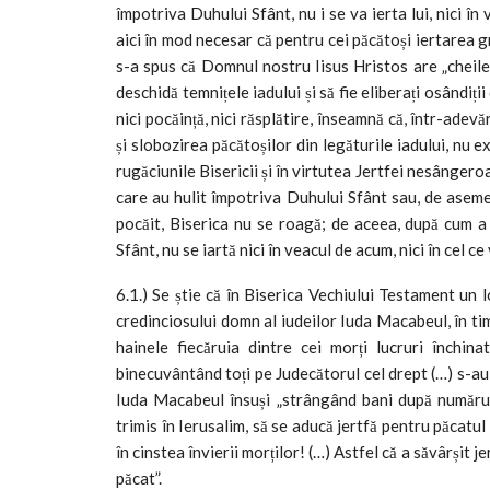
împotriva Duhului Sfânt, nu i se va ierta lui, nici în 
aici în mod necesar că pentru cei păcătoși iertarea g
s-a spus că Domnul nostru Iisus Hristos are „cheile m
deschidă temnițele iadului și să fie eliberați osândiți
nici pocăință, nici răsplătire, înseamnă că, într-adev
și slobozirea păcătoșilor din legăturile iadului, nu
rugăciunile Bisericii și în virtutea Jertfei nesângero
care au hulit împotriva Duhului Sfânt sau, de aseme
pocăit, Biserica nu se roagă; de aceea, după cum a
Sfânt, nu se iartă nici în veacul de acum, nici în cel ce 
6.1.) Se știe că în Biserica Vechiului Testament un l
credinciosului domn al iudeilor Iuda Macabeul, în timp
hainele fiecăruia dintre cei morți lucruri închina
binecuvântând toți pe Judecătorul cel drept (…) s-au 
Iuda Macabeul însuși „strângând bani după numărul
trimis în Ierusalim, să se aducă jertfă pentru păcatul 
în cinstea învierii morților! (…) Astfel că a săvârșit 
păcat”.