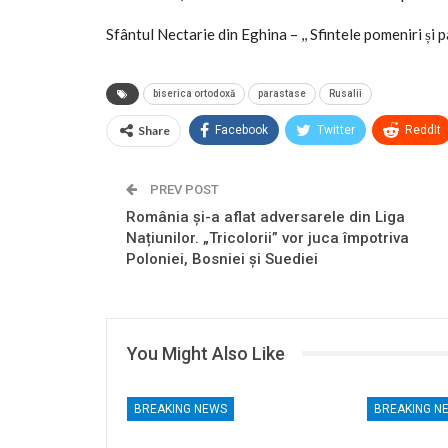
Sfântul Nectarie din Eghina – ,, Sfintele pomeniri și 
biserica ortodoxă
parastase
Rusalii
Share
Facebook
Twitter
ReddIt
PREV POST
România și-a aflat adversarele din Liga
Națiunilor. „Tricolorii” vor juca împotriva
Poloniei, Bosniei și Suediei
You Might Also Like
BREAKING NEWS
BREAKING N