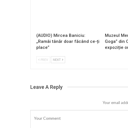
(AUDIO) Mircea Baniciu:
Muzeul Mem
„Ramâi tânăr doar făcând ce-ți
Goga” din 
place”
expoziție o
PREV
NEXT
Leave A Reply
Your email addr