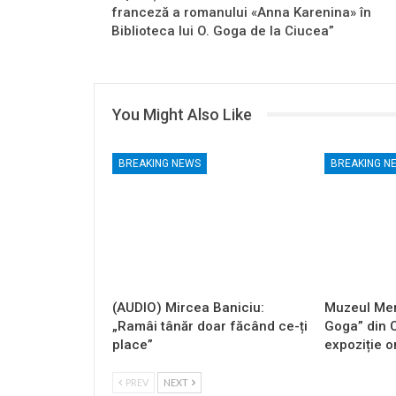
franceză a romanului «Anna Karenina» în
Biblioteca lui O. Goga de la Ciucea”
You Might Also Like
BREAKING NEWS
BREAKING N
(AUDIO) Mircea Baniciu:
Muzeul Mem
„Ramâi tânăr doar făcând ce-ți
Goga” din 
place”
expoziție o
PREV
NEXT