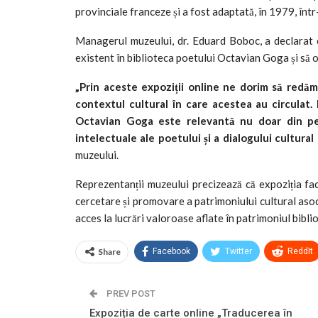
provinciale franceze și a fost adaptată, în 1979, înt
Managerul muzeului, dr. Eduard Boboc, a declarat c
existent în biblioteca poetului Octavian Goga și să o
„Prin aceste expoziții online ne dorim să redă
contextul cultural în care acestea au circulat
Octavian Goga este relevantă nu doar din pers
intelectuale ale poetului și a dialogului cultural
muzeului.
Reprezentanții muzeului precizează că expoziția fac
cercetare și promovare a patrimoniului cultural asoc
acces la lucrări valoroase aflate în patrimoniul biblio
Share
Facebook
Twitter
ReddIt
PREV POST
Expoziția de carte online „Traducerea în