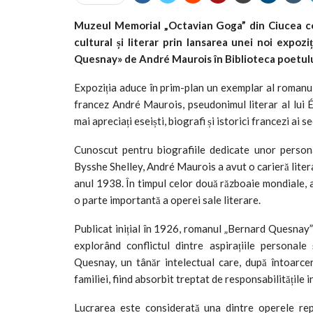
Muzeul Memorial „Octavian Goga” din Ciucea con
cultural și literar prin lansarea unei noi expoz
Quesnay» de André Maurois în Biblioteca poetului
Expoziția aduce în prim-plan un exemplar al romanul
francez André Maurois, pseudonimul literar al lui
mai apreciați eseiști, biografi și istorici francezi ai s
Cunoscut pentru biografiile dedicate unor person
Bysshe Shelley, André Maurois a avut o carieră liter
anul 1938. În timpul celor două războaie mondiale, a
o parte importantă a operei sale literare.
Publicat inițial în 1926, romanul „Bernard Quesnay” 
explorând conflictul dintre aspirațiile personale
Quesnay, un tânăr intelectual care, după întoarce
familiei, fiind absorbit treptat de responsabilitățile i
Lucrarea este considerată una dintre operele rep