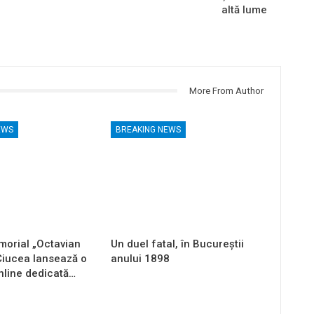
altă lume
More From Author
EWS
BREAKING NEWS
orial „Octavian
Un duel fatal, în Bucureştii
Ciucea lansează o
anului 1898
nline dedicată…