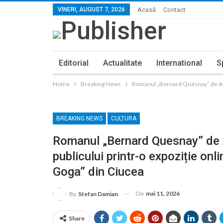
VINERI, AUGUST 7, 2026
Acasă
Contact
Editorial
Actualitate
International
S
Home
Breaking News
Romanul „Bernard Quesnay” de Andr
BREAKING NEWS
CULTURA
Romanul „Bernard Quesnay” de A
publicului printr-o expoziție on
Goga” din Ciucea
On
mai 11, 2026
By
Stefan Damian
Share