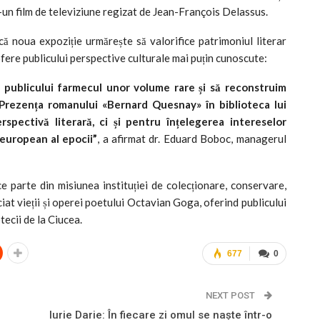
r-un film de televiziune regizat de Jean-François Delassus.
ă noua expoziție urmărește să valorifice patrimoniul literar
fere publicului perspective culturale mai puțin cunoscute:
m publicului farmecul unor volume rare și să reconstruim
. Prezența romanului «Bernard Quesnay» în biblioteca lui
pectivă literară, ci și pentru înțelegerea intereselor
 european al epocii”
, a afirmat dr. Eduard Boboc, managerul
e parte din misiunea instituției de colecționare, conservare,
iat vieții și operei poetului Octavian Goga, oferind publicului
tecii de la Ciucea.
677
0
NEXT POST
Iurie Darie: În fiecare zi omul se naște într-o