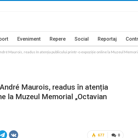
port
Eveniment
Repere
Social
Reportaj
Contr
é Maurois, readus în atenția publicului printr-o expoziție online la Muzeul Memori
ndré Maurois, readus în atenția
line la Muzeul Memorial „Octavian
677
0