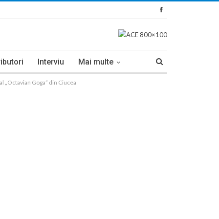
ibutori
Interviu
Mai multe
al „Octavian Goga” din Ciucea