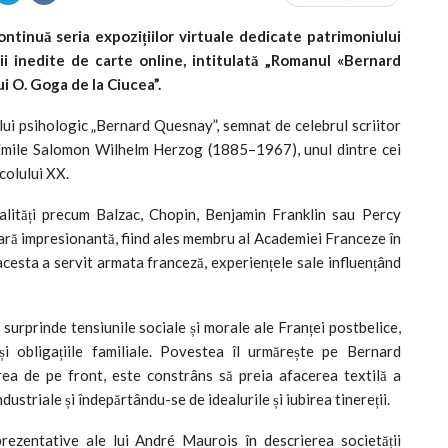
tinuă seria expozițiilor virtuale dedicate patrimoniului
iții inedite de carte online, intitulată „Romanul «Bernard
 O. Goga de la Ciucea”.
ui psihologic „Bernard Quesnay”, semnat de celebrul scriitor
 Émile Salomon Wilhelm Herzog (1885–1967), unul dintre cei
ecolului XX.
alități precum Balzac, Chopin, Benjamin Franklin sau Percy
ară impresionantă, fiind ales membru al Academiei Franceze în
cesta a servit armata franceză, experiențele sale influențând
surprinde tensiunile sociale și morale ale Franței postbelice,
 și obligațiile familiale. Povestea îl urmărește pe Bernard
rea de pe front, este constrâns să preia afacerea textilă a
ndustriale și îndepărtându-se de idealurile și iubirea tinereții.
rezentative ale lui André Maurois în descrierea societății