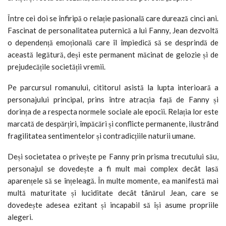
Între cei doi se înfiripă o relație pasională care durează cinci ani.
Fascinat de personalitatea puternică a lui Fanny, Jean dezvoltă
o dependență emoțională care îl împiedică să se desprindă de
această legătură, deși este permanent măcinat de gelozie și de
prejudecățile societății vremii.
Pe parcursul romanului, cititorul asistă la lupta interioară a
personajului principal, prins între atracția față de Fanny și
dorința de a respecta normele sociale ale epocii. Relația lor este
marcată de despărțiri, împăcări și conflicte permanente, ilustrând
fragilitatea sentimentelor și contradicțiile naturii umane.
Deși societatea o privește pe Fanny prin prisma trecutului său,
personajul se dovedește a fi mult mai complex decât lasă
aparențele să se înțeleagă. În multe momente, ea manifestă mai
multă maturitate și luciditate decât tânărul Jean, care se
dovedește adesea ezitant și incapabil să își asume propriile
alegeri.