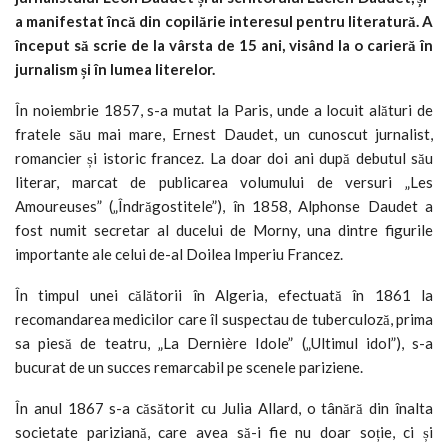
a manifestat încă din copilărie interesul pentru literatură. A
început să scrie de la vârsta de 15 ani, visând la o carieră în
jurnalism și în lumea literelor.
În noiembrie 1857, s-a mutat la Paris, unde a locuit alături de
fratele său mai mare, Ernest Daudet, un cunoscut jurnalist,
romancier și istoric francez. La doar doi ani după debutul său
literar, marcat de publicarea volumului de versuri „Les
Amoureuses” („Îndrăgostitele”), în 1858, Alphonse Daudet a
fost numit secretar al ducelui de Morny, una dintre figurile
importante ale celui de-al Doilea Imperiu Francez.
În timpul unei călătorii în Algeria, efectuată în 1861 la
recomandarea medicilor care îl suspectau de tuberculoză, prima
sa piesă de teatru, „La Dernière Idole” („Ultimul idol”), s-a
bucurat de un succes remarcabil pe scenele pariziene.
În anul 1867 s-a căsătorit cu Julia Allard, o tânără din înalta
societate pariziană, care avea să-i fie nu doar soție, ci și