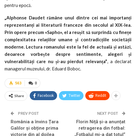
pentru epocă.
„Alphonse Daudet rămâne unul dintre cei mai importanți
reprezentanți ai literaturii franceze din secolul al XIX-lea.
Prin opere precum «Sapho», el a reușit să surprindă cu finețe
complexitatea relațiilor umane și contradicțiile societății
moderne. Lectura romanului este la fel de actuală și astăzi,
deoarece vorbește despre sentimente, alegeri și
vulnerabilități care nu și-au pierdut relevanța”
, a declarat
managerul muzeului, dr. Eduard Boboc.
563
0
Share
Facebook
Twitter
ReddIt
PREV POST
NEXT POST
România a învins Țara
Florin Niță și-a anunțat
Galilor și obține prima
retragerea din fotbal:
victorie din al doilea
„Fotbalul mi-a dat totul”