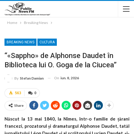
Home
Breaking News
BREAKING NEWS
CULTURA
“«Sappho» de Alphonse Daudet în
Biblioteca lui O. Goga de la Ciucea”
On
iun. 8, 2026
By
Stefan Damian
563
0
Share
Născut la 13 mai 1840, la Nîmes, într-o familie de țărani
francezi, prozatorul și dramaturgul Alphonse Daudet, tatăl
jurnalistului Léon Daudet și al scriitorului Lucien Daudet, și-