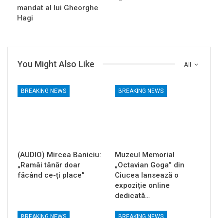
mandat al lui Gheorghe
Hagi
You Might Also Like
All
BREAKING NEWS
BREAKING NEWS
(AUDIO) Mircea Baniciu:
Muzeul Memorial
„Ramâi tânăr doar
„Octavian Goga” din
făcând ce-ți place”
Ciucea lansează o
expoziție online
dedicată…
BREAKING NEWS
BREAKING NEWS