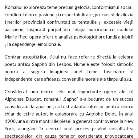
Romanul explorează teme precum gelozia, conformismul social,
conflictul dintre pasiune și respectabilitate, precum și deziluzia
tinerilor provinciali confruntați cu tentațiile și excesele vieții
pariziene. Inspirată parțial din relația autorului cu modelul
Marie Rieu, opera oferă o analiză psihologică profundă a iubirii
și a dependenței emoționale.
Contrar așteptărilor, titlul nu face referire directă la celebra
poetă antică Sappho din Lesbos. Numele este folosit simbolic
pentru a sugera imaginea unei femei fascinante și
independente, care sfidează convențiile morale ale timpului său.
Considerat una dintre cele mai importante opere ale lui
Alphonse Daudet, romanul „Sapho” s-a bucurat de un succes
considerabil la apariție și a fost adaptat ulterior pentru teatru
chiar de către autor, în colaborare cu Adolphe Belot. În anul
1900, una dintre montările piesei a generat controverse la New
York, ajungând în centrul unui proces privind moralitatea
spectacolelor, din cauza temelor considerate provocatoare