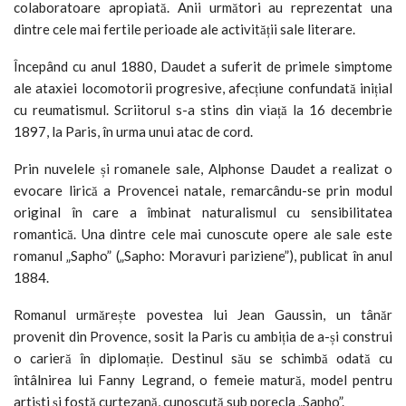
colaboratoare apropiată. Anii următori au reprezentat una
dintre cele mai fertile perioade ale activității sale literare.
Începând cu anul 1880, Daudet a suferit de primele simptome
ale ataxiei locomotorii progresive, afecțiune confundată inițial
cu reumatismul. Scriitorul s-a stins din viață la 16 decembrie
1897, la Paris, în urma unui atac de cord.
Prin nuvelele și romanele sale, Alphonse Daudet a realizat o
evocare lirică a Provencei natale, remarcându-se prin modul
original în care a îmbinat naturalismul cu sensibilitatea
romantică. Una dintre cele mai cunoscute opere ale sale este
romanul „Sapho” („Sapho: Moravuri pariziene”), publicat în anul
1884.
Romanul urmărește povestea lui Jean Gaussin, un tânăr
provenit din Provence, sosit la Paris cu ambiția de a-și construi
o carieră în diplomație. Destinul său se schimbă odată cu
întâlnirea lui Fanny Legrand, o femeie matură, model pentru
artiști și fostă curtezană, cunoscută sub porecla „Sapho”.