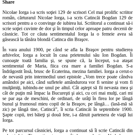
Share
Nicolae Iorga i-a scris soţiei 129 de scrisori Cel mai prolific scriitor
român, cărturarul Nicolae Iorga, i-a scris Catincăi Bogdan 129 de
scrisori pentru a o convinge de iubirea lui. Scriitorul a continuat să-i
scrie soţiei cuvinte de dor şi în timpul celor aproape patru decenii de
căsnicie. Tot ce căuta sentimentalul Iorga la o femeie avea să
găsească la tânăra blondă Catinca din Braşov.
În vara anului 1900, pe când se afla la Braşov pentru studierea
arhivelor, Iorga a locuit în casa prietenului său Ion Bogdan. Îi
cunoaşte toată familia şi, se spune că, la început, s-a ataşat
sentimental de Maria, fiica cea mare a familiei Bogdan. S-a
îndrăgostit însă, brusc de Ecaterina, mezina familiei. Iorga a cerut-o
de nevastă prin intermediul unei epistole „Vom trece poate cândva
amândoi pe aici, când sufletele amândurora vor fi senine şi vom fi
mulţămiţi, iubindu-ne unul pe altul. Cât aştept să fii nevasta mea şi
cât de puţin mă împac la Bucureşti şi aici, cu cei mai mulţi, cari mi
se par aşa de meschini, de ordinari, de urâţi în firea lor pe lângă
bunul şi frumosul mieu copil de la Braşov, pe lângă… (lasă-mă să
zic) pe lângă tine, Catincă”, îi scria Catincăi în septembrie 1900.
Şapte copii, trei băieţi şi două fete, i-a dăruit partenera de viaţă lui
Iorga.
Pe tot parcursul căsniciei, Iorga a continuat să îi scrie Catincăi din