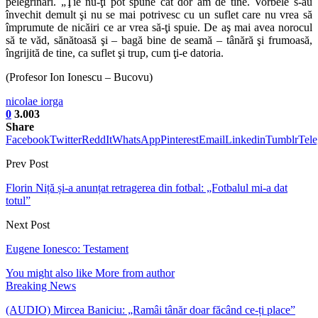
pelegrinări. „Ţie nu-ţi pot spune cât dor am de tine. Vorbele s-au
învechit demult şi nu se mai potrivesc cu un suflet care nu vrea să
împrumute de nicăiri ce ar vrea să-ţi spuie. De aş mai avea norocul
să te văd, sănătoasă şi – bagă bine de seamă – tânără şi frumoasă,
îngrijită de tine, ca suflet şi trup, cum ţi-e datoria.
(Profesor Ion Ionescu – Bucovu)
nicolae iorga
0
3.003
Share
Facebook
Twitter
ReddIt
WhatsApp
Pinterest
Email
Linkedin
Tumblr
Tel
Prev Post
Florin Niță și-a anunțat retragerea din fotbal: „Fotbalul mi-a dat
totul”
Next Post
Eugene Ionesco: Testament
You might also like
More from author
Breaking News
(AUDIO) Mircea Baniciu: „Ramâi tânăr doar făcând ce-ți place”