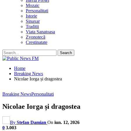
Isteria Presei
Mozaic
Personalitati
Istorie
Sinaxar
Traditii
Viata Sanatoasa
Zvonotecă
Crestinatate
Home
Breaking News
Nicolae Iorga și dragostea
Breaking News
Personalitati
Nicolae Iorga și dragostea
By
Stefan Damian
On
iun. 12, 2026
0
3.003