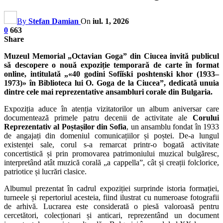
By
Stefan Damian
On
iul. 1, 2026
0
663
Share
Muzeul Memorial „Octavian Goga” din Ciucea invită publicul
să descopere o nouă expoziție temporară de carte în format
online, intitulată „«40 godini Sofiĭski poshtenski khor (1933–
1973)» în Biblioteca lui O. Goga de la Ciucea”, dedicată unuia
dintre cele mai reprezentative ansambluri corale din Bulgaria.
Expoziția aduce în atenția vizitatorilor un album aniversar care
documentează primele patru decenii de activitate ale
Corului
Reprezentativ al Poștașilor din Sofia
, un ansamblu fondat în 1933
de angajați din domeniul comunicațiilor și poștei. De-a lungul
existenței sale, corul s-a remarcat printr-o bogată activitate
concertistică și prin promovarea patrimoniului muzical bulgăresc,
interpretând atât muzică corală „a cappella”, cât și creații folclorice,
patriotice și lucrări clasice.
Albumul prezentat în cadrul expoziției surprinde istoria formației,
turneele și repertoriul acesteia, fiind ilustrat cu numeroase fotografii
de arhivă. Lucrarea este considerată o piesă valoroasă pentru
cercetători, colecționari și anticari, reprezentând un document