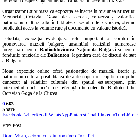
important despre viața culturală a Bulgariei în secolul al XX-lea.
Organizatorii subliniază că expoziția se înscrie în misiunea Muzeului
Memorial „Octavian Goga” de a cerceta, conserva și valorifica
patrimoniul cultural aflat în biblioteca poetului de la Ciucea, oferind
publicului acces la volume rare și documente cu valoare istorică.
Totodată, expoziția evidențiază rolul important al corului în
promovarea muzicii bulgare, ansamblul realizând numeroase
înregistrări pentru
Radiodifuziunea Națională Bulgară
și pentru
fondurile muzicale ale
Balkanton
, legendara casă de discuri de stat
a Bulgariei.
Noua expoziție online oferă pasionaților de muzică, istorie și
patrimoniu cultural posibilitatea de a descoperi un capitol mai puțin
cunoscut al relațiilor culturale din spațiul est-european, prin
intermediul unei lucrări de referință din colecțiile Bibliotecii lui
Octavian Goga de la Ciucea.
0
663
Share
Facebook
Twitter
ReddIt
WhatsApp
Pinterest
Email
Linkedin
Tumblr
Tel
Prev Post
Dorel Vișan, actorul cu satul românesc în suflet