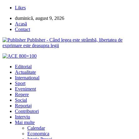
Likes
duminică, august 9, 2026
Acasă
Contact
Publisher - Când legea este strâmbă, libertatea de
exprimare este deasupra legii
Editorial
Actualitate
International
Sport
Eveniment
Repere
Social
Reportaj
Contributori
Interviu
Mai multe
Calendar
Economica