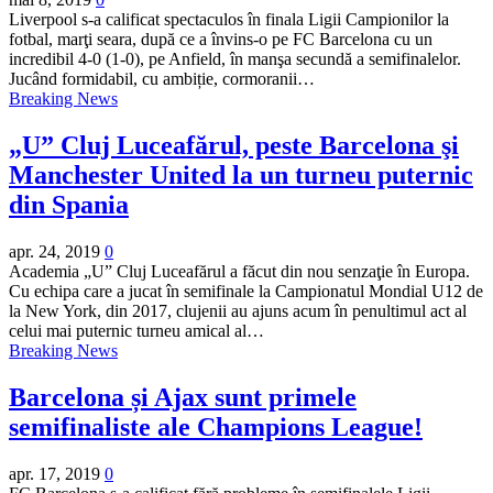
Liverpool s-a calificat spectaculos în finala Ligii Campionilor la
fotbal, marţi seara, după ce a învins-o pe FC Barcelona cu un
incredibil 4-0 (1-0), pe Anfield, în manşa secundă a semifinalelor.
Jucând formidabil, cu ambiție, cormoranii…
Breaking News
„U” Cluj Luceafărul, peste Barcelona şi
Manchester United la un turneu puternic
din Spania
apr. 24, 2019
0
Academia „U” Cluj Luceafărul a făcut din nou senzaţie în Europa.
Cu echipa care a jucat în semifinale la Campionatul Mondial U12 de
la New York, din 2017, clujenii au ajuns acum în penultimul act al
celui mai puternic turneu amical al…
Breaking News
Barcelona și Ajax sunt primele
semifinaliste ale Champions League!
apr. 17, 2019
0