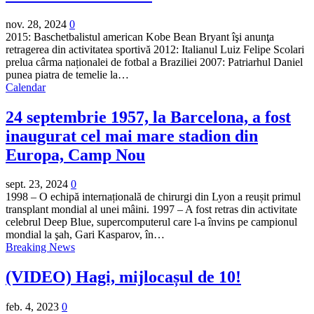
nov. 28, 2024
0
2015: Baschetbalistul american Kobe Bean Bryant îşi anunţa
retragerea din activitatea sportivă 2012: Italianul Luiz Felipe Scolari
prelua cârma naționalei de fotbal a Braziliei 2007: Patriarhul Daniel
punea piatra de temelie la…
Calendar
24 septembrie 1957, la Barcelona, a fost
inaugurat cel mai mare stadion din
Europa, Camp Nou
sept. 23, 2024
0
1998 – O echipă internațională de chirurgi din Lyon a reușit primul
transplant mondial al unei mâini. 1997 – A fost retras din activitate
celebrul Deep Blue, supercomputerul care l-a învins pe campionul
mondial la şah, Gari Kasparov, în…
Breaking News
(VIDEO) Hagi, mijlocașul de 10!
feb. 4, 2023
0