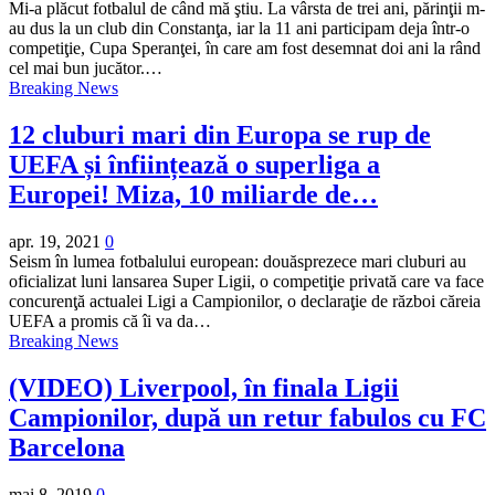
Mi-a plăcut fotbalul de când mă ştiu. La vârsta de trei ani, părinţii m-
au dus la un club din Constanţa, iar la 11 ani participam deja într-o
competiţie, Cupa Speranţei, în care am fost desemnat doi ani la rând
cel mai bun jucător.…
Breaking News
12 cluburi mari din Europa se rup de
UEFA și înființează o superliga a
Europei! Miza, 10 miliarde de…
apr. 19, 2021
0
Seism în lumea fotbalului european: douăsprezece mari cluburi au
oficializat luni lansarea Super Ligii, o competiţie privată care va face
concurenţă actualei Ligi a Campionilor, o declaraţie de război căreia
UEFA a promis că îi va da…
Breaking News
(VIDEO) Liverpool, în finala Ligii
Campionilor, după un retur fabulos cu FC
Barcelona
mai 8, 2019
0