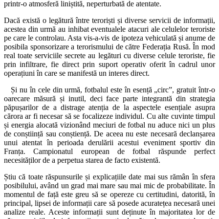
printr-o atmosferă liniștită, neperturbată de atentate.
Dacă există o legătură între teroriști și diverse servicii de informații,
acestea din urmă au inhibat eventualele atacuri ale celulelor teroriste
pe care le controlau. Asta vis-a-vis de ipoteza vehiculată și anume de
posibila sponsorizare a terorismului de către Federația Rusă. În mod
real toate serviciile secrete au legături cu diverse celule teroriste, fie
prin infiltrare, fie direct prin suport operativ oferit în cadrul unor
operațiuni în care se manifestă un interes direct.
Și nu în cele din urmă, fotbalul este în esență „circ”, gratuit într-o
oarecare măsură și inutil, deci face parte integrantă din strategia
păpușarilor de a distrage atenția de la aspectele esențiale asupra
cărora ar fi necesar să se focalizeze individul. Cu alte cuvinte timpul
și energia alocată vizionând meciuri de fotbal nu aduce nici un plus
de conștiință sau conștiență. De aceea nu este necesară declanșarea
unui atentat în perioada derulării acestui eveniment sportiv din
Franța. Campionatul european de fotbal răspunde perfect
necesităților de a perpetua starea de facto existentă.
Știu că toate răspunsurile și explicațiile date mai sus rămân în sfera
posibilului, având un grad mai mare sau mai mic de probabilitate. În
momentul de față este greu să se opereze cu certitudini, datorită, în
principal, lipsei de informații care să posede acuratețea necesară unei
analize reale. Aceste informații sunt deținute în majoritatea lor de