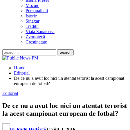
Isteria Presei
Mozaic
Personalitati
Istorie
Sinaxar
Traditii
Viata Sanatoasa
Zvonotecă
Crestinatate
Home
Editorial
De ce nu a avut loc nici un atentat terorist la acest campionat
european de fotbal?
Editorial
De ce nu a avut loc nici un atentat terorist
la acest campionat european de fotbal?
By
Radu Hadârcă
On
iul. 1, 2016