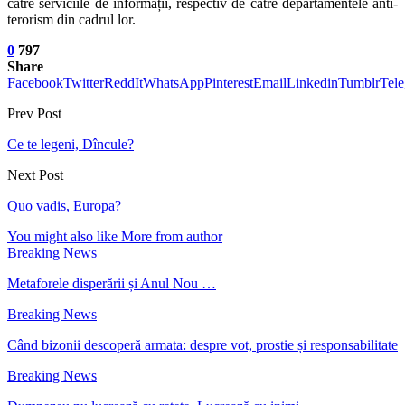
către serviciile de informații, respectiv de către departamentele anti-
terorism din cadrul lor.
0
797
Share
Facebook
Twitter
ReddIt
WhatsApp
Pinterest
Email
Linkedin
Tumblr
Tel
Prev Post
Ce te legeni, Dîncule?
Next Post
Quo vadis, Europa?
You might also like
More from author
Breaking News
Metaforele disperării și Anul Nou …
Breaking News
Când bizonii descoperă armata: despre vot, prostie și responsabilitate
Breaking News