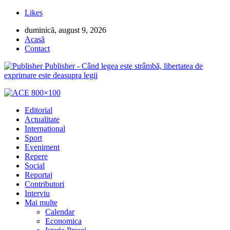
Likes
duminică, august 9, 2026
Acasă
Contact
Publisher - Când legea este strâmbă, libertatea de
exprimare este deasupra legii
Editorial
Actualitate
International
Sport
Eveniment
Repere
Social
Reportaj
Contributori
Interviu
Mai multe
Calendar
Economica