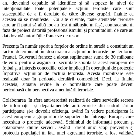
an, devenind capabile să identifice și să stopeze la nivel de
intenționalitate toate potențialele acțiuni teroriste care sunt
susceptibile de a fi derulate de către diverse grupări, înainte ca
acestea să se manifeste. Cu alte cuvinte, toate atentatele teroriste
care ar fi putut să aibă loc au fost înnăbușite în fașă, contracarate în
faza de proiect datorită profesionalismului și promtitudinii de care au
dat dovadă autoritățile franceze de resort.
Prezența în număr sporit a forțelor de ordine în stradă a constituit un
factor determinant în descurajarea acțiunilor teroriste pe teritoriul
Franței. Guvernul francez a alocat suplimentar suma de 30 milioane
de euro pentru a asigura o securitate sporită la acest european de
fotbal și a interzis concediile celor implicați în operațiuni de protecție
împotriva acțiunilor de factură teroristă. Acestă mobilizare este
realizată doar în perioada derulării competiției. Deci, la finalul
acesteia, situația revine la o normalitate care poate deveni
periculoasă din perspectiva amenințării teroriste.
Colaborarea în sfera anti-teroristă realizată de către serviciile secrete
de informații și departamentele anti-teroriste din cadrul țărilor
participante și-a dovedit eficiența, având în vedere participarea la
acest european a grupurilor de suporteri din întreaga Europă, care
necesitau o protecție adecvată. Schimbul de informații precum și
colaborarea dintre servicii, având drept unic scop prevenția și
protecția populației în fața unei agresiuni teroriste, a fost validată