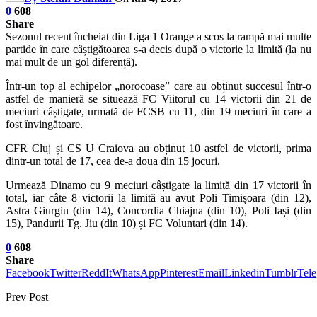
0
608
Share
Sezonul recent încheiat din Liga 1 Orange a scos la rampă mai multe
partide în care câștigătoarea s-a decis după o victorie la limită (la nu
mai mult de un gol diferență).
Într-un top al echipelor „norocoase” care au obținut succesul într-o
astfel de manieră se situează FC Viitorul cu 14 victorii din 21 de
meciuri câștigate, urmată de FCSB cu 11, din 19 meciuri în care a
fost învingătoare.
CFR Cluj și CS U Craiova au obținut 10 astfel de victorii, prima
dintr-un total de 17, cea de-a doua din 15 jocuri.
Urmează Dinamo cu 9 meciuri câștigate la limită din 17 victorii în
total, iar câte 8 victorii la limită au avut Poli Timișoara (din 12),
Astra Giurgiu (din 14), Concordia Chiajna (din 10), Poli Iași (din
15), Pandurii Tg. Jiu (din 10) și FC Voluntari (din 14).
0
608
Share
Facebook
Twitter
ReddIt
WhatsApp
Pinterest
Email
Linkedin
Tumblr
Tel
Prev Post