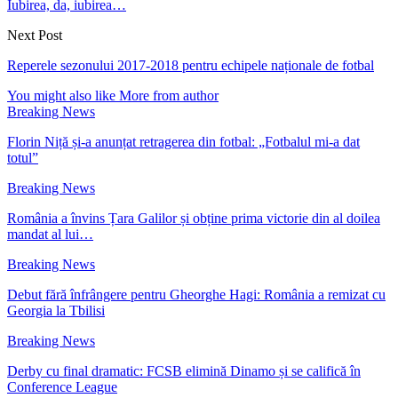
Iubirea, da, iubirea…
Next Post
Reperele sezonului 2017-2018 pentru echipele naționale de fotbal
You might also like
More from author
Breaking News
Florin Niță și-a anunțat retragerea din fotbal: „Fotbalul mi-a dat
totul”
Breaking News
România a învins Țara Galilor și obține prima victorie din al doilea
mandat al lui…
Breaking News
Debut fără înfrângere pentru Gheorghe Hagi: România a remizat cu
Georgia la Tbilisi
Breaking News
Derby cu final dramatic: FCSB elimină Dinamo și se califică în
Conference League