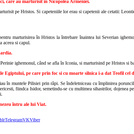
ci, care au marturisit în Nicopolea Armeniei.
rturisit pe Hristos. Si capeteniile lor erau si capetenii ale cetatii: Leont
 pentru marturisirea în Hristos la întrebare înaintea lui Severian ighemo
pa aceea si capul.
Sardia.
Perinie ighemonul, când se afla în Iconia, si marturisind pe Hristos si bat
ile Egiptului, pe care prin foc si cu moarte silnica i-a dat Teofil ce
iau în muntele Pilisiei prin râpi. Se îndeletniceau cu împlinirea porunci
isericesti, fiindca Isidor, semetindu-se cu multimea sihastrilor, dojenea 
i.
zeu întru ale lui Viat.
blr
Telegram
VK
Viber