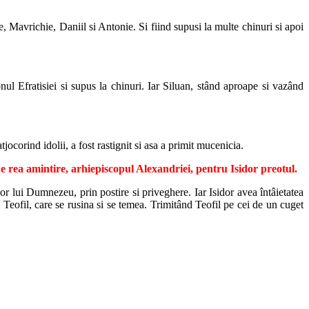
ie, Mavrichie, Daniil si Antonie. Si fiind supusi la multe chinuri si apoi
nul Efratisiei si supus la chinuri. Iar Siluan, stând aproape si vazând
jocorind idolii, a fost rastignit si asa a primit mucenicia.
l de rea amintire, arhiepiscopul Alexandriei, pentru Isidor preotul.
lor lui Dumnezeu, prin postire si priveghere. Iar Isidor avea întâietatea
pe Teofil, care se rusina si se temea. Trimitând Teofil pe cei de un cuget