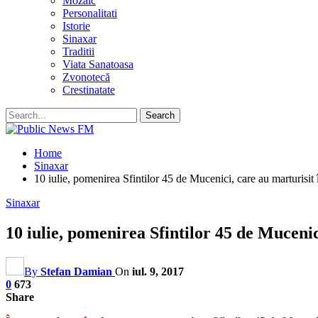
Mozaic
Personalitati
Istorie
Sinaxar
Traditii
Viata Sanatoasa
Zvonotecă
Crestinatate
Home
Sinaxar
10 iulie, pomenirea Sfintilor 45 de Mucenici, care au marturisi
Sinaxar
10 iulie, pomenirea Sfintilor 45 de Muceni
By
Stefan Damian
On
iul. 9, 2017
0
673
Share