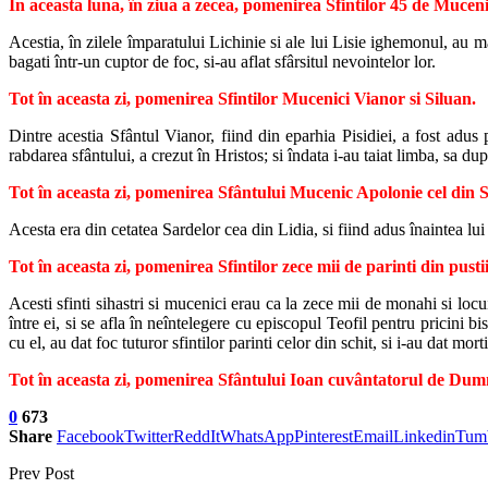
În aceasta luna, în ziua a zecea, pomenirea Sfintilor 45 de Muceni
Acestia, în zilele împaratului Lichinie si ale lui Lisie ighemonul, au ma
bagati într-un cuptor de foc, si-au aflat sfârsitul nevointelor lor.
Tot în aceasta zi, pomenirea Sfintilor Mucenici Vianor si Siluan.
Dintre acestia Sfântul Vianor, fiind din eparhia Pisidiei, a fost adus
rabdarea sfântului, a crezut în Hristos; si îndata i-au taiat limba, sa du
Tot în aceasta zi, pomenirea Sfântului Mucenic Apolonie cel din 
Acesta era din cetatea Sardelor cea din Lidia, si fiind adus înaintea lui 
Tot în aceasta zi, pomenirea Sfintilor zece mii de parinti din pusti
Acesti sfinti sihastri si mucenici erau ca la zece mii de monahi si locu
între ei, si se afla în neîntelegere cu episcopul Teofil pentru pricini b
cu el, au dat foc tuturor sfintilor parinti celor din schit, si i-au dat morti
Tot în aceasta zi, pomenirea Sfântului Ioan cuvântatorul de Dumne
0
673
Share
Facebook
Twitter
ReddIt
WhatsApp
Pinterest
Email
Linkedin
Tum
Prev Post