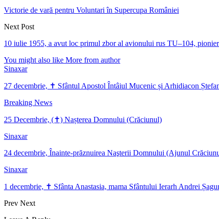
Victorie de vară pentru Voluntari în Supercupa României
Next Post
10 iulie 1955, a avut loc primul zbor al avionului rus TU–104, pionier a
You might also like
More from author
Sinaxar
27 decembrie, ✝ Sfântul Apostol Întâiul Mucenic și Arhidiacon Ștefa
Breaking News
25 Decembrie, (✝) Nașterea Domnului (Crăciunul)
Sinaxar
24 decembrie, Înainte-prăznuirea Naşterii Domnului (Ajunul Crăciunu
Sinaxar
1 decembrie, ✝ Sfânta Anastasia, mama Sfântului Ierarh Andrei Șag
Prev
Next