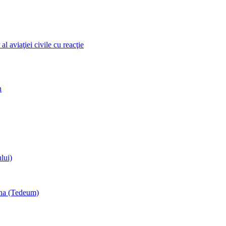
l aviaţiei civile cu reacţie
n
lui)
una (Tedeum)