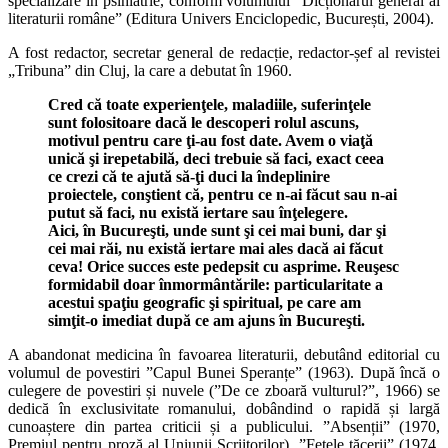
specializare în psihiatrie, conform volumului ”Dicționarul general al
literaturii române” (Editura Univers Enciclopedic, București, 2004).
A fost redactor, secretar general de redacție, redactor-șef al revistei
„Tribuna” din Cluj, la care a debutat în 1960.
Cred că toate experienţele, maladiile, suferinţele
sunt folositoare dacă le descoperi rolul ascuns,
motivul pentru care ţi-au fost date. Avem o viaţă
unică şi irepetabilă, deci trebuie să faci, exact ceea
ce crezi că te ajută să-ţi duci la îndeplinire
proiectele, conştient că, pentru ce n-ai făcut sau n-ai
putut să faci, nu există iertare sau înţelegere.
Aici, în Bucureşti, unde sunt şi cei mai buni, dar şi
cei mai răi, nu există iertare mai ales dacă ai făcut
ceva! Orice succes este pedepsit cu asprime. Reuşesc
formidabil doar înmormântările: particularitate a
acestui spaţiu geografic şi spiritual, pe care am
simţit-o imediat după ce am ajuns în Bucureşti.
A abandonat medicina în favoarea literaturii, debutând editorial cu
volumul de povestiri ”Capul Bunei Speranțe” (1963). După încă o
culegere de povestiri și nuvele (”De ce zboară vulturul?”, 1966) se
dedică în exclusivitate romanului, dobândind o rapidă și largă
cunoaștere din partea criticii și a publicului. ”Absenții” (1970,
Premiul pentru proză al Uniunii Scriitorilor), ”Fețele tăcerii” (1974,