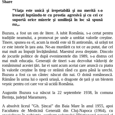
Share
”Viaţa este unică şi irepetabilă şi nu merită s-o
iroseşti luptându-te cu prostia agresivă şi cu cei ce
suportă orice mizerie şi umilinţă în loc să spună
nu
„.
Buzura, a fost un om de litere. A iubit România, s-a certat pentru
tradițiile neamului, a promovat pe unde a umblat valorile creștine.
Tinere, spunea ea el, acum la modă este să fii antiromân, să urăști tot
ce este istorie în țara asta. Ne-au murdărit cu tot ce au putut, dar cel
mai mult au împuțit învățământul. Maestrul avea dreptate. Dincolo
de jocurile politice de după evenimentele din 1989, s-a distrus cel
mai mult educația. Generații de tineri s-au dezvoltat văduviți de
românismul acestei țări. Iar ei sunt acum aceiai care aruncă cu piatra
în valorile creștine în timp ce străinii rând cu gura până la urechi.
Buzura a fost ca un cântec născut din nai. O doină românească.
Rămâne în urma lui o operă uriașă, o dragoste de țară și un blestem
veșnic pentru cei care vor să ucidă România.
Augustin Buzura s-a născut la 22 septembrie 1938, în comuna
Berința, județul Maramureș.
A absolvit liceul ”Gh. Șincai” din Baia Mare în anul 1955, apoi
Facultatea de Medicină Generală din Cluj-Napoca (1964), cu