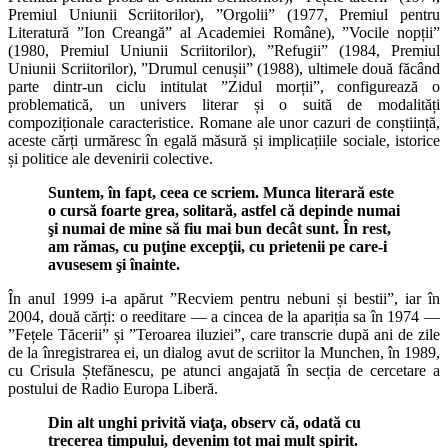
Premiul Uniunii Scriitorilor), ”Orgolii” (1977, Premiul pentru
Literatură ”Ion Creangă” al Academiei Române), ”Vocile nopții”
(1980, Premiul Uniunii Scriitorilor), ”Refugii” (1984, Premiul
Uniunii Scriitorilor), ”Drumul cenușii” (1988), ultimele două făcând
parte dintr-un ciclu intitulat ”Zidul morții”, configurează o
problematică, un univers literar și o suită de modalități
compoziționale caracteristice. Romane ale unor cazuri de conștiință,
aceste cărți urmăresc în egală măsură și implicațiile sociale, istorice
și politice ale devenirii colective.
Suntem, în fapt, ceea ce scriem. Munca literară este
o cursă foarte grea, solitară, astfel că depinde numai
şi numai de mine să fiu mai bun decât sunt. În rest,
am rămas, cu puţine excepţii, cu prietenii pe care-i
avusesem şi înainte.
În anul 1999 i-a apărut ”Recviem pentru nebuni și bestii”, iar în
2004, două cărți: o reeditare — a cincea de la apariția sa în 1974 —
”Fețele Tăcerii” și ”Teroarea iluziei”, care transcrie după ani de zile
de la înregistrarea ei, un dialog avut de scriitor la Munchen, în 1989,
cu Crisula Ștefănescu, pe atunci angajată în secția de cercetare a
postului de Radio Europa Liberă.
Din alt unghi privită viaţa, observ că, odată cu
trecerea timpului, devenim tot mai mult spirit.