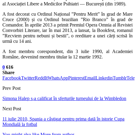
al Asociației Libere a Medicilor Psihiatri — București (din 1989).
A fost decorat cu Ordinul Național ”Pentru Merit” în grad de Mare
Cruce (2000) și cu Ordinul brazilian ”Rio Branco” în grad de
Comandor. În aprilie 2013 a primit Premiul Opera Omnia al Revistei
Convorbiri Literare, iar în mai 2013, a lansat, la Bookfest, romanul
”Recviem pentru nebuni și bestii”, o reeditare a unei cărți scrisă în
urmă cu 14 ani.
A fost membru corespondent, din 3 iulie 1990, al Academiei
Române, devenind membru titular la 12 martie 1992.
0
616
Share
Facebook
Twitter
ReddIt
WhatsApp
Pinterest
Email
Linkedin
Tumblr
Tel
Prev Post
Simona Halep s-a calificat în sferturile turneului de la Wimbledon
Next Post
11 iulie 2010, Spania a câştigat pentru prima dată în istorie Cupa
Mondială la fotbal
You might also like
More from author