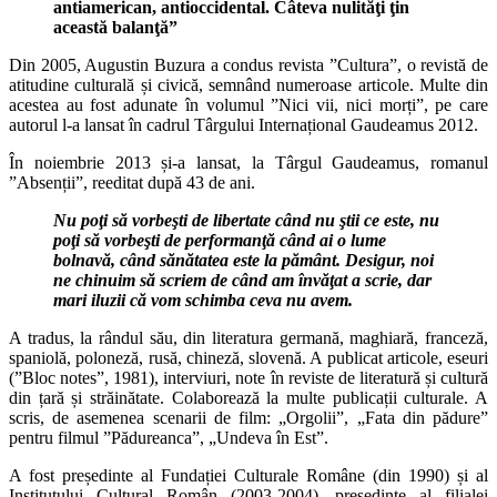
antiamerican, antioccidental. Câteva nulităţi ţin
această balanţă”
Din 2005, Augustin Buzura a condus revista ”Cultura”, o revistă de
atitudine culturală și civică, semnând numeroase articole. Multe din
acestea au fost adunate în volumul ”Nici vii, nici morți”, pe care
autorul l-a lansat în cadrul Târgului Internațional Gaudeamus 2012.
În noiembrie 2013 și-a lansat, la Târgul Gaudeamus, romanul
”Absenții”, reeditat după 43 de ani.
Nu poţi să vorbeşti de libertate când nu ştii ce este, nu
poţi să vorbeşti de performanţă când ai o lume
bolnavă, când sănătatea este la pământ. Desigur, noi
ne chinuim să scriem de când am învăţat a scrie, dar
mari iluzii că vom schimba ceva nu avem.
A tradus, la rândul său, din literatura germană, maghiară, franceză,
spaniolă, poloneză, rusă, chineză, slovenă. A publicat articole, eseuri
(”Bloc notes”, 1981), interviuri, note în reviste de literatură și cultură
din țară și străinătate. Colaborează la multe publicații culturale. A
scris, de asemenea scenarii de film: „Orgolii”, „Fata din pădure”
pentru filmul ”Pădureanca”, „Undeva în Est”.
A fost președinte al Fundației Culturale Române (din 1990) și al
Institutului Cultural Român (2003-2004), președinte al filialei