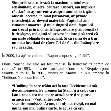
Simţurile se acutizează la maximum, totul este
sensibilitate, durere, căutare. Uneori, am impresia
că, dacă m-aş concentra asupra unui obiect, gând,
obsesie, acestea, în mod paradoxal, ar prinde
consistenţă, ar deveni materiale. Faptul că am
cunoscut moartea, şi nu o singură dată, faptul că
am trecut prin momente îngrozitoare şi am reuşit să
le depăşesc, mă ajută să privesc înainte şi să cred că
am nişte obligaţii de îndeplinit. Şi că şansa de a trăi
nu mi-a fost dată de către Cel de Sus din întâmplare
sau în zadar.
În 2009, i-a apărut volumul ”Raport asupra singurătății”.
Două romane ale sale au fost traduse în franceză: ”Chemin de
cendres”, în 1993, tradus de Jean-Louis Courriol și ”Requiem pour
salauds et fous”, în 2001, tradus de Marily Le Nir, ambele în
”Editions Noirs sur Blanc”.
“Umilinţa în care trăim azi în faţa Occidentului mă
descumpăneşte. Pe vremea lui Stalin şi a celor care
i-au urmat, cea mai mare acuză care ţi se putea
arunca era: <<eşti antisovietic>>,
<<anticomunist>>. Acum, tot nişte activişti, cu mai
multă sau mai puţină carte, te acuză că eşti