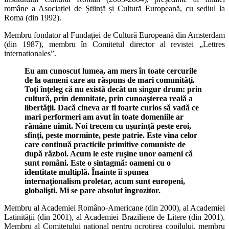
române a Asociației de Știință și Cultură Europeană, cu sediul la
Roma (din 1992).
Membru fondator al Fundației de Cultură Europeană din Amsterdam
(din 1987), membru în Comitetul director al revistei „Lettres
internationales”.
Eu am cunoscut lumea, am mers în toate cercurile
de la oameni care au răspuns de mari comunităţi.
Toţi înţeleg că nu există decât un singur drum: prin
cultură, prin demnitate, prin cunoaşterea reală a
libertăţii. Dacă cineva ar fi foarte curios să vadă ce
mari performeri am avut în toate domeniile ar
rămâne uimit. Noi trecem cu uşurinţă peste eroi,
sfinţi, peste morminte, peste patrie. Este vina celor
care continuă practicile primitive comuniste de
după război. Acum le este ruşine unor oameni că
sunt români. Este o sintagmă: oameni cu o
identitate multiplă. Înainte îi spunea
internaţionalism proletar, acum sunt europeni,
globalişti. Mi se pare absolut îngrozitor.
Membru al Academiei Româno-Americane (din 2000), al Academiei
Latinității (din 2001), al Academiei Braziliene de Litere (din 2001).
Membru al Comitetului național pentru ocrotirea copilului, membru