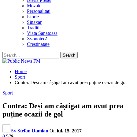
Isteria Presei
Mozaic
Personalitati
Istorie
Sinaxar
Traditii
Viata Sanatoasa
Zvonotecă
Crestinatate
Home
Sport
Contra: Deși am câștigat am avut prea puține ocazii de gol
Sport
Contra: Deși am câștigat am avut prea
puține ocazii de gol
By
Stefan Damian
On
iul. 15, 2017
0
579