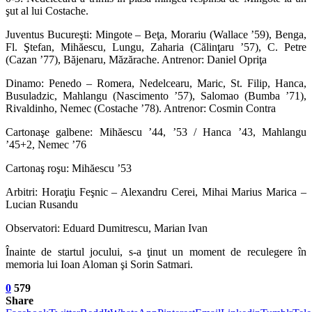
şut al lui Costache.
Juventus Bucureşti: Mingote – Beţa, Morariu (Wallace ’59), Benga,
Fl. Ştefan, Mihăescu, Lungu, Zaharia (Călinţaru ’57), C. Petre
(Cazan ’77), Băjenaru, Măzărache. Antrenor: Daniel Opriţa
Dinamo: Penedo – Romera, Nedelcearu, Maric, St. Filip, Hanca,
Busuladzic, Mahlangu (Nascimento ’57), Salomao (Bumba ’71),
Rivaldinho, Nemec (Costache ’78). Antrenor: Cosmin Contra
Cartonaşe galbene: Mihăescu ’44, ’53 / Hanca ’43, Mahlangu
’45+2, Nemec ’76
Cartonaş roşu: Mihăescu ’53
Arbitri: Horaţiu Feşnic – Alexandru Cerei, Mihai Marius Marica –
Lucian Rusandu
Observatori: Eduard Dumitrescu, Marian Ivan
Înainte de startul jocului, s-a ţinut un moment de reculegere în
memoria lui Ioan Aloman şi Sorin Satmari.
0
579
Share