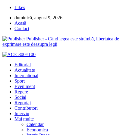
Likes
duminică, august 9, 2026
Acasă
Contact
Publisher - Când legea este strâmbă, libertatea de
exprimare este deasupra legii
Editorial
Actualitate
International
Sport
Eveniment
Repere
Social
Reportaj
Contributori
Interviu
Mai multe
Calendar
Economica