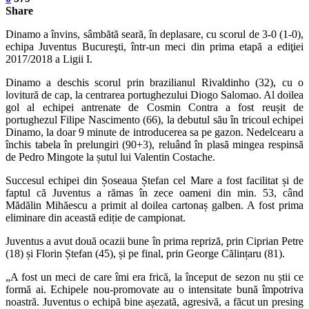
Share
Dinamo a învins, sâmbătă seară, în deplasare, cu scorul de 3-0 (1-0),
echipa Juventus Bucureşti, într-un meci din prima etapă a ediţiei
2017/2018 a Ligii I.
Dinamo a deschis scorul prin brazilianul Rivaldinho (32), cu o
lovitură de cap, la centrarea portughezului Diogo Salomao. Al doilea
gol al echipei antrenate de Cosmin Contra a fost reușit de
portughezul Filipe Nascimento (66), la debutul său în tricoul echipei
Dinamo, la doar 9 minute de introducerea sa pe gazon. Nedelcearu a
închis tabela în prelungiri (90+3), reluând în plasă mingea respinsă
de Pedro Mingote la șutul lui Valentin Costache.
Succesul echipei din Șoseaua Ștefan cel Mare a fost facilitat și de
faptul că Juventus a rămas în zece oameni din min. 53, când
Mădălin Mihăescu a primit al doilea cartonaș galben. A fost prima
eliminare din această ediție de campionat.
Juventus a avut două ocazii bune în prima repriză, prin Ciprian Petre
(18) și Florin Ștefan (45), și pe final, prin George Călințaru (81).
„A fost un meci de care îmi era frică, la început de sezon nu știi ce
formă ai. Echipele nou-promovate au o intensitate bună împotriva
noastră.
Juventus o echipă bine așezată, agresivă, a făcut un presing