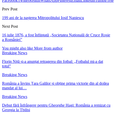
Facebook
Twitter
ReddIt
WhatsApp
Pinterest
Email
Linkedin
Tumblr
Tel
Prev Post
199 ani de la nașterea Mitropolitului Iosif Naniescu
Next Post
16 iulie 1876, a fost înfiinţată „Societatea Naţională de Cruce Roşie
a Românieiˮ
You might also like
More from author
Breaking News
Florin Niță și-a anunțat retragerea din fotbal: „Fotbalul mi-a dat
totul”
Breaking News
România a învins Țara Galilor și obține prima victorie din al doilea
mandat al lui…
Breaking News
Debut fără înfrângere pentru Gheorghe Hagi: România a remizat cu
Georgia la Tbilisi