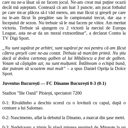
care nu ne-a lăsat să ne facem jocul. Ne-am creat mai puține ocazii
decât mă așteptam.
Contează că am luat 3 puncte, am jucat fotbalul
pe care mi-ar plăcea să-l văd mereu, am mai făcut și greșeli pe care
nu le-am făcut în pregătire sau în campionatul trecut, dar așa e
începutul de sezon. Nu trebuie să le mai facem pe viitor. Am meritat
victoria. Trebuie să ajungem cu 2 victorii la meciul de Europa
League, asta ne-ar da un moral extraordinar”, a declarat Contra la
TV Digi Sport.
„Nu sunt supărat pe arbitri, sunt supărat pe noi pentru că am făcut
câteva greșeli care ne-au costat. Trebuia să marcăm primii. Nu știu
dacă al doilea cartonaș galben al lui Mihăiescu a fost de galben.
Voiam să câștigăm azi, nu sunt mulțumit. Întâlneam o echipă bună,
dar puteam să scoatem mai mult”
– a spus Daniel Oprița la Dolce
Sport.
Juventus București — FC Dinamo București 0-3 (0-1)
Stadion ”Ilie Oană” Ploiești, spectatori 7200
0-1: Rivaldinho a deschis scorul cu o lovitură cu capul, după o
centrare a lui Salomao.
0-2: Nascimento, aflat la debutul la Dinamo, a marcat din şase metri.
0-3: Nedelcearu a trimis în plasă mingea respinsă de Mingote la un