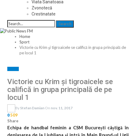
Viata Sanatoasa
Zvonotecă
Crestinatate
Home
Sport
Victorie cu Krim şi tigroaicele se califică in grupa principală de
pe locul 1
SPORT
Victorie cu Krim şi tigroaicele se
califică in grupa principală de pe
locul 1
By
Stefan Damian
On
nov. 11, 2017
509
0
Share
Echipa de handbal feminin a CSM București câștigă în
deplasarea de la Ljubljana și intră în Main Round-ul Ligii