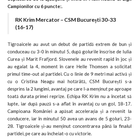
Campionilor cu 6 puncte:.
RK Krim Mercator – CSM București 30-33
(16-17)
Tigroaicele au avut un debut de partidă extrem de bun și
conduceau cu 3-0 în minutul 5, după golurile înscrise de Iulia
Curea și Marit Frafjord. Slovenele au revenit rapid în joc și
au egalat la 4, moment în care Helle Thomsen a solicitat
primul time-out al partidei. Cu o linie de 9 metri mai activă și
cu o Cristina Neagu mai hotărâtă, CSM București s-a
desprins la 2 lungimi, avantaj pe care l-a menținut pe aproape
toată durata primei reprize. Echipa RK Krim nu a încetat să
lupte, iar după pauză s-a aflat în avantaj cu un gol, 18-17.
Campioana României a apăsat accelerația și a revenit la
conducere, iar în minutul 50 avea un avans de 5 goluri, 23-
28. Tigroaicele și-au menținut concentrarea până la finalul
partidei, pe care au încheiat-o cu victorie.