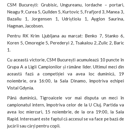
CSM București: Grubisic, Ungureanu, Iordache – portari,
Neagu 9, Curea 5, Gullden 5, Kurtovic 5, Frafjord 3, Manea 3,
Bazaliu 1, Jorgensen 1, Udriștioiu 1, Ayglon Saurina,
Hagman, Jacobsen.
Pentru RK Krim Ljubljana au marcat: Benko 7, Stanko 6,
Koren 5, Omoregie 5, Perederyi 2, Tsakalou 2, Zulic 2, Baric
1.
Cu această victorie, CSM București acumulează 10 puncte în
Grupa A a Ligii Campionilor și rămâne lider. Ultimul meci din
această fază a competiției va avea loc duminică, 19
noiembrie, ora 16:00, la Sala Dinamo, împotriva echipei
Vistal Gdynia.
Până duminică, Tigroaicele vor mai disputa un meci în
campionatul intern, împotriva celor de la U Cluj. Partida va
avea loc miercuri, 15 noiembrie, de la ora 19:00, la Sala
Rapid. Interesant este faptul că accesul se va face pe bază de
jucării sau cărți pentru copii.