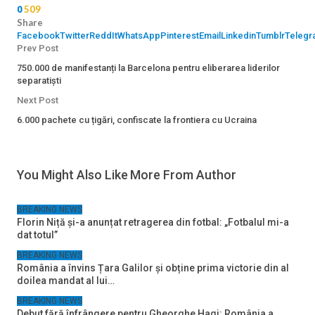
509
0
Share
Facebook
Twitter
ReddIt
WhatsApp
Pinterest
Email
Linkedin
Tumblr
Telegr
Prev Post
750.000 de manifestanți la Barcelona pentru eliberarea liderilor
separatiști
Next Post
6.000 pachete cu țigări, confiscate la frontiera cu Ucraina
You Might Also Like
More From Author
BREAKING NEWS
Florin Niță și-a anunțat retragerea din fotbal: „Fotbalul mi-a
dat totul”
BREAKING NEWS
România a învins Țara Galilor și obține prima victorie din al
doilea mandat al lui…
BREAKING NEWS
Debut fără înfrângere pentru Gheorghe Hagi: România a