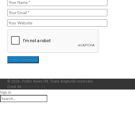
© 2026 - Public News FM. Toate drepturile rezervate.
Creat de:
Studio Panda
Sign in