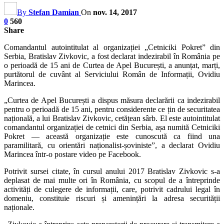
By
Stefan Damian
On
nov. 14, 2017
0
560
Share
Comandantul autointitulat al organizației „Cetniciki Pokret” din
Serbia, Bratislav Zivkovic, a fost declarat indezirabil în România pe
o perioadă de 15 ani de Curtea de Apel București, a anunțat, marți,
purtătorul de cuvânt al Serviciului Român de Informații, Ovidiu
Marincea.
„Curtea de Apel București a dispus măsura declarării ca indezirabil
pentru o perioadă de 15 ani, pentru considerente ce țin de securitatea
națională, a lui Bratislav Zivkovic, cetățean sârb. El este autointitulat
comandantul organizației de cetnici din Serbia, așa numită Cetniciki
Pokret — această organizație este cunoscută ca fiind una
paramilitară, cu orientări naționalist-șoviniste”, a declarat Ovidiu
Marincea într-o postare video pe Facebook.
Potrivit sursei citate, în cursul anului 2017 Bratislav Zivkovic s-a
deplasat de mai multe ori în România, cu scopul de a întreprinde
activități de culegere de informații, care, potrivit cadrului legal în
domeniu, constituie riscuri și amenințări la adresa securității
naționale.