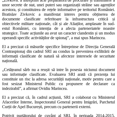
„Zivkovic a întreprins acte preparatorii de procurare și transmitere a
unor secrete de stat, unei puteri sau organizații străine sau agenților
acestora, și constituirea de rețele informative pe teritoriul României.
Bratislav Zivkovic a manifestat interes pentru obținerea de
documente clasificate referitoare la infrastructura critică și
obiectivele militare naționale, cât și ale Aliaților, amplasate în sud-
estul României, cu intenția de a afecta parteneriatele noastre
strategice. Toate acțiunile au avut un caracter clandestin și un modus
operandi specific activităților de spionaj”, a mai spus Marincea.
El a precizat că măsurile specifice întreprinse de Direcția Generală
Contraspionaj din cadrul SRI au condus la prevenirea exfiltrării de
informații clasificate de natură să afecteze interesele de securitate
națională.
„Cetățeanul sârb nu a reușit să intre în posesia niciunui document
sau informație clasificate. Evaluarea SRI arată că prezența lui
constituie un risc la adresa securității naționale, motiv pentru care a
fost sesizat Ministerul Public cu propunere de declarare ca
indezirabil”, a afirmat Ovidiu Marincea.
El a precizat că, în cadrul acțiunii, SRI a colaborat cu Ministerul
Afacerilor Interne, Inspectoratul General pentru Imigrări, Parchetul
Curții de Apel București, precum cu partenerii externi.
Potrivit purtătorului de cuvânt al SRI, în perioada 2014-2015,