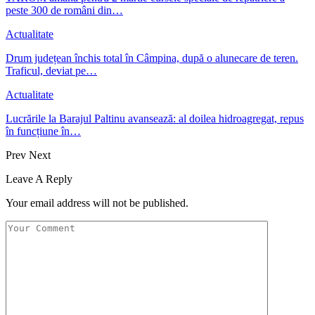
peste 300 de români din…
Actualitate
Drum județean închis total în Câmpina, după o alunecare de teren.
Traficul, deviat pe…
Actualitate
Lucrările la Barajul Paltinu avansează: al doilea hidroagregat, repus
în funcțiune în…
Prev
Next
Leave A Reply
Your email address will not be published.