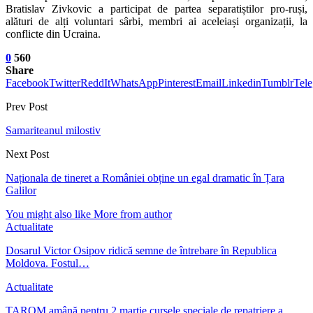
Bratislav Zivkovic a participat de partea separatiștilor pro-ruși,
alături de alți voluntari sârbi, membri ai aceleiași organizații, la
conflicte din Ucraina.
0
560
Share
Facebook
Twitter
ReddIt
WhatsApp
Pinterest
Email
Linkedin
Tumblr
Tel
Prev Post
Samariteanul milostiv
Next Post
Naționala de tineret a României obține un egal dramatic în Țara
Galilor
You might also like
More from author
Actualitate
Dosarul Victor Osipov ridică semne de întrebare în Republica
Moldova. Fostul…
Actualitate
TAROM amână pentru 2 martie cursele speciale de repatriere a