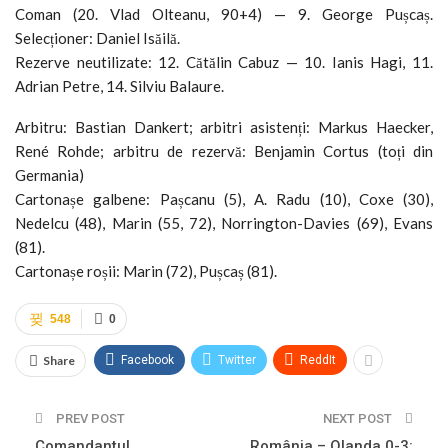
Coman (20. Vlad Olteanu, 90+4) — 9. George Pușcaș.
Selecționer: Daniel Isăilă.
Rezerve neutilizate: 12. Cătălin Cabuz — 10. Ianis Hagi, 11.
Adrian Petre, 14. Silviu Balaure.
Arbitru: Bastian Dankert; arbitri asistenți: Markus Haecker,
René Rohde; arbitru de rezervă: Benjamin Cortus (toți din
Germania)
Cartonașe galbene: Pașcanu (5), A. Radu (10), Coxe (30),
Nedelcu (48), Marin (55, 72), Norrington-Davies (69), Evans
(81).
Cartonașe roșii: Marin (72), Pușcaș (81).
548
0
Share
Facebook
Twitter
ReddIt
PREV POST
NEXT POST
Comandantul
România – Olanda 0-3: