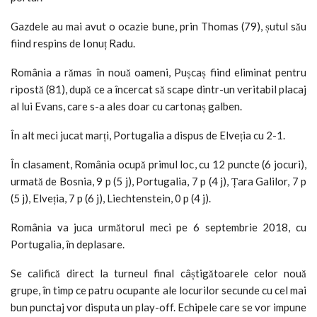
Gazdele au mai avut o ocazie bune, prin Thomas (79), șutul său
fiind respins de Ionuț Radu.
România a rămas în nouă oameni, Pușcaș fiind eliminat pentru
ripostă (81), după ce a încercat să scape dintr-un veritabil placaj
al lui Evans, care s-a ales doar cu cartonaș galben.
În alt meci jucat marți, Portugalia a dispus de Elveția cu 2-1.
În clasament, România ocupă primul loc, cu 12 puncte (6 jocuri),
urmată de Bosnia, 9 p (5 j), Portugalia, 7 p (4 j), Țara Galilor, 7 p
(5 j), Elveția, 7 p (6 j), Liechtenstein, 0 p (4 j).
România va juca următorul meci pe 6 septembrie 2018, cu
Portugalia, în deplasare.
Se califică direct la turneul final câștigătoarele celor nouă
grupe, în timp ce patru ocupante ale locurilor secunde cu cel mai
bun punctaj vor disputa un play-off. Echipele care se vor impune