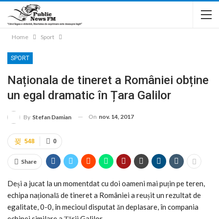
Home
Sport
SPORT
Naționala de tineret a României obține
un egal dramatic în Țara Galilor
On
nov. 14, 2017
By
Stefan Damian
548
0
Share
Deși a jucat la un momentdat cu doi oameni mai puțin pe teren,
echipa națională de tineret a României a reușit un rezultat de
egalitate, 0-0, în mecioul disputat ăn deplasare, în compania
echipei similare a Țării Galilor.