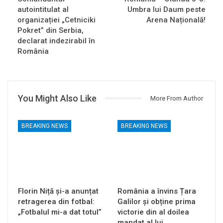
autointitulat al
Umbra lui Daum peste
organizației „Cetniciki
Arena Națională!
Pokret” din Serbia,
declarat indezirabil în
România
You Might Also Like
More From Author
BREAKING NEWS
BREAKING NEWS
Florin Niță și-a anunțat
România a învins Țara
retragerea din fotbal:
Galilor și obține prima
„Fotbalul mi-a dat totul”
victorie din al doilea
mandat al lui…