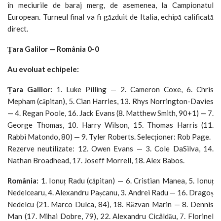
în meciurile de baraj merg, de asemenea, la Campionatul
European. Turneul final va fi găzduit de Italia, echipă calificată
direct.
Țara Galilor — România 0-0
Au evoluat echipele:
Țara Galilor:
1. Luke Pilling — 2. Cameron Coxe, 6. Chris
Mepham (căpitan), 5. Cian Harries, 13. Rhys Norrington-Davies
— 4. Regan Poole, 16. Jack Evans (8. Matthew Smith, 90+1) — 7.
George Thomas, 10. Harry Wilson, 15. Thomas Harris (11.
Rabbi Matondo, 80) — 9. Tyler Roberts. Selecționer: Rob Page.
Rezerve neutilizate: 12. Owen Evans — 3. Cole DaSilva, 14.
Nathan Broadhead, 17. Joseff Morrell, 18. Alex Babos.
România:
1. Ionuț Radu (căpitan) — 6. Cristian Manea, 5. Ionuț
Nedelcearu, 4. Alexandru Pașcanu, 3. Andrei Radu — 16. Dragoș
Nedelcu (21. Marco Dulca, 84), 18. Răzvan Marin — 8. Dennis
Man (17. Mihai Dobre, 79), 22. Alexandru Cicâldău, 7. Florinel