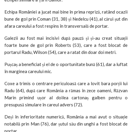
Echipa României a jucat mai bine în prima repriză, ratând ocazii
bune de gol prin Coman (31, 38) și Nedelcu (41), al cărui șut din
afara careului a fost respins în transversală de portar.
Galezii au fost mai incisivi după pauză și și-au creat situații
foarte bune de gol prin Roberts (53), care a fost blocat de
portarul Radu, Wilson (54), care a ratat din doar doi metri.
Pușcaș a beneficiat și el de o oportunitate bună (61), dar a luftat
în marginea careului mic.
Coxe a trimis o centrare periculoasă care a lovit bara porții lui
Radu (64), după care România a rămas în zece oameni, Răzvan
Marin primind ușor al doilea cartonaș galben pentru o
presupusă simulare în careul advers (72).
Deși în inferioritate numerică, România a mai avut o situație
notabilă prin Man (76), dar șutul său din unghi a fost blocat de
portar.