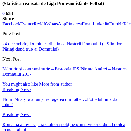
(Statistică realizată de Liga Profesionistă de Fotbal)
0
633
Share
Facebook
Twitter
ReddIt
WhatsApp
Pinterest
Email
Linkedin
Tumblr
Tel
Prev Post
24 decembrie, Duminica dinaintea Nașterii Domnului (a Sfinților
Părinți după trup ai Domnului)
Next Post
Mărturie şi contramărturie – Pastorala IPS Părinte Andrei – Nașterea
Domnului 2017
You might also like
More from author
Breaking News
Florin Niță și-a anunțat retragerea din fotbal: „Fotbalul mi-a dat
totul”
Breaking News
România a învins Țara Galilor și obține prima victorie din al doilea
mandat al lui…