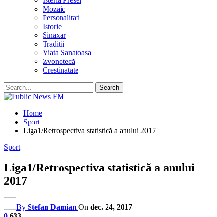
Isteria Presei
Mozaic
Personalitati
Istorie
Sinaxar
Traditii
Viata Sanatoasa
Zvonotecă
Crestinatate
Home
Sport
Liga1/Retrospectiva statistică a anului 2017
Sport
Liga1/Retrospectiva statistică a anului
2017
By
Stefan Damian
On
dec. 24, 2017
0
633