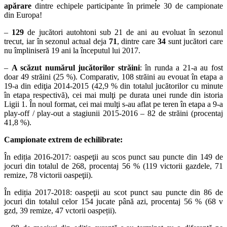
apărare
dintre echipele participante în primele 30 de campionate
din Europa!
–
129
de jucători autohtoni sub 21 de ani au evoluat în sezonul
trecut, iar în sezonul actual deja
71
, dintre care
34
sunt jucători care
nu împliniseră 19 ani la începutul lui 2017.
–
A scăzut numărul jucătorilor străini
: în runda a 21-a au fost
doar 49 străini (25 %). Comparativ, 108 străini au evouat în etapa a
19-a din ediţia 2014-2015 (42,9 % din totalul jucătorilor cu minute
în etapa respectivă), cei mai mulţi pe durata unei runde din istoria
Ligii 1. În noul format, cei mai mulţi s-au aflat pe teren în etapa a 9-a
play-off / play-out a stagiunii 2015-2016 – 82 de străini (procentaj
41,8 %).
Campionate extrem de echilibrate:
În ediția 2016-2017: oaspeţii au scos punct sau puncte din 149 de
jocuri din totalul de 268, procentaj 56 % (119 victorii gazdele, 71
remize, 78 victorii oaspeţii).
În ediția 2017-2018: oaspeţii au scot punct sau puncte din 86 de
jocuri din totalul celor 154 jucate până azi, procentaj 56 % (68 v
gzd, 39 remize, 47 vctorii oaspeții).