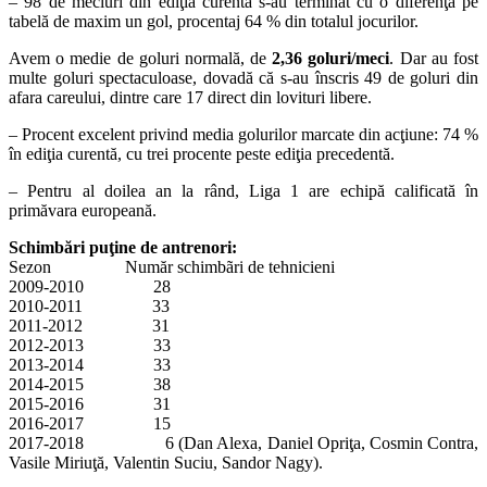
– 98 de meciuri din ediţia curentă s-au terminat cu o diferenţă pe
tabelă de maxim un gol, procentaj 64 % din totalul jocurilor.
Avem o medie de goluri normală, de
2,36 goluri/meci
. Dar au fost
multe goluri spectaculoase, dovadă că s-au înscris 49 de goluri din
afara careului, dintre care 17 direct din lovituri libere.
– Procent excelent privind media golurilor marcate din acţiune: 74 %
în ediţia curentă, cu trei procente peste ediţia precedentă.
– Pentru al doilea an la rând, Liga 1 are echipă calificată în
primăvara europeană.
Schimbări puţine de antrenori:
Sezon Număr schimbãri de tehnicieni
2009-2010 28
2010-2011 33
2011-2012 31
2012-2013 33
2013-2014 33
2014-2015 38
2015-2016 31
2016-2017 15
2017-2018 6 (Dan Alexa, Daniel Opriţa, Cosmin Contra,
Vasile Miriuţă, Valentin Suciu, Sandor Nagy).