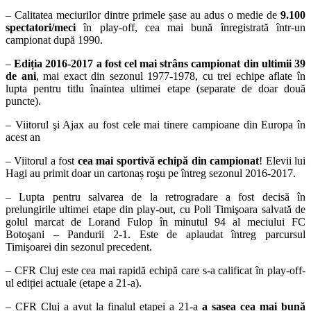
– Calitatea meciurilor dintre primele șase au adus o medie de
9.100
spectatori/meci
în play-off, cea mai bună înregistrată într-un
campionat după 1990.
–
Ediția 2016-2017 a fost cel mai strâns campionat din ultimii 39
de ani
, mai exact din sezonul 1977-1978, cu trei echipe aflate în
lupta pentru titlu înaintea ultimei etape (separate de doar două
puncte).
– Viitorul şi Ajax au fost cele mai tinere campioane din Europa în
acest an
– Viitorul a fost
cea mai sportivă echipă din campionat
! Elevii lui
Hagi au primit doar un cartonaș roşu pe întreg sezonul 2016-2017.
– Lupta pentru salvarea de la retrogradare a fost decisă în
prelungirile ultimei etape din play-out, cu Poli Timişoara salvată de
golul marcat de Lorand Fulop în minutul 94 al meciului FC
Botoşani – Pandurii 2-1. Este de aplaudat întreg parcursul
Timişoarei din sezonul precedent.
– CFR Cluj este cea mai rapidă echipă care s-a calificat în play-off-
ul ediției actuale (etape a 21-a).
– CFR Cluj a avut la finalul etapei a 21-a
a șasea cea mai bună