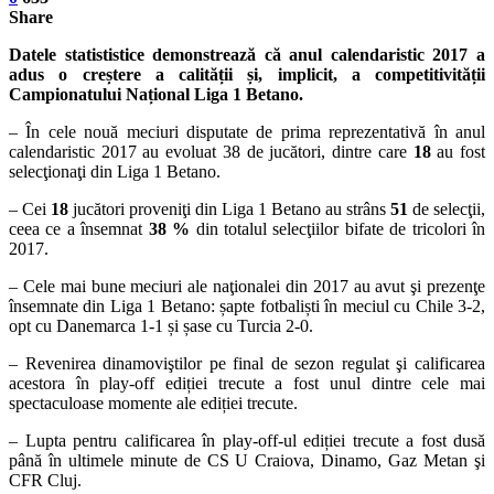
Share
Datele statististice demonstrează că anul calendaristic 2017 a
adus o creștere a calității și, implicit, a competitivității
Campionatului Național Liga 1 Betano.
– În cele nouă meciuri disputate de prima reprezentativă în anul
calendaristic 2017 au evoluat 38 de jucători, dintre care
18
au fost
selecţionaţi din Liga 1 Betano.
– Cei
18
jucători proveniţi din Liga 1 Betano au strâns
51
de selecţii,
ceea ce a însemnat
38 %
din totalul selecţiilor bifate de tricolori în
2017.
– Cele mai bune meciuri ale naţionalei din 2017 au avut şi prezenţe
însemnate din Liga 1 Betano: șapte fotbaliști în meciul cu Chile 3-2,
opt cu Danemarca 1-1 și șase cu Turcia 2-0.
– Revenirea dinamoviştilor pe final de sezon regulat şi calificarea
acestora în play-off ediției trecute a fost unul dintre cele mai
spectaculoase momente ale ediției trecute.
– Lupta pentru calificarea în play-off-ul ediției trecute a fost dusă
până în ultimele minute de CS U Craiova, Dinamo, Gaz Metan şi
CFR Cluj.