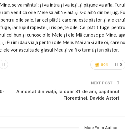
ne, se va mântui; şi va intra şi va ieşi, şi păşune va afla. Furul
u am venit ca oile Mele să aibă viaţă, şi s-o aibă din belşug. Eu
pentru oile sale. Iar cel plătit, care nu este păstor şi ale cărui
 fuge, iar lupul răpeşte şi risipeşte oile. Cel plătit fuge, pentru
torul cel bun şi cunosc oile Mele şi ele Mă cunosc pe Mine, aşa
şi Eu îmi dau viaţa pentru oile Mele. Mai am şi alte oi, care nu
c; ele vor asculta de glasul Meu şi va fi o turmă şi un păstor.
504
0
NEXT POST
0-
A încetat din viaţă, la doar 31 de ani, căpitanul
Fiorentinei, Davide Astori
More From Author