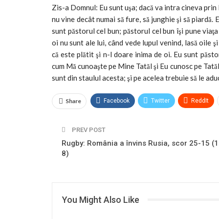
Zis-a Domnul: Eu sunt uşa; dacă va intra cineva prin Mi
nu vine decât numai să fure, să junghie şi să piardă. E
sunt păstorul cel bun; păstorul cel bun îşi pune viaţa 
oi nu sunt ale lui, când vede lupul venind, lasă oile şi
că este plătit şi n-l doare inima de oi. Eu sunt păs
cum Mă cunoaşte pe Mine Tatăl şi Eu cunosc pe Tatăl; 
sunt din staulul acesta; şi pe acelea trebuie să le adu
Share
Facebook
Twitter
ReddIt
PREV POST
Rugby: România a învins Rusia, scor 25-15 (1
8)
You Might Also Like