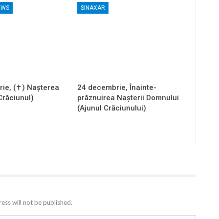
EWS
SINAXAR
ie, (✝) Nașterea
24 decembrie, Înainte-
Crăciunul)
prăznuirea Naşterii Domnului
(Ajunul Crăciunului)
ess will not be published.