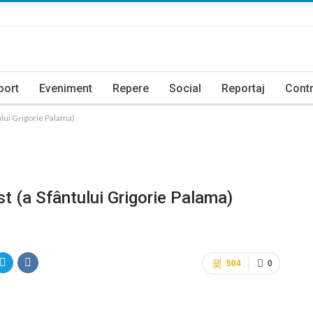
port
Eveniment
Repere
Social
Reportaj
Contr
ului Grigorie Palama)
st (a Sfântului Grigorie Palama)
504
0