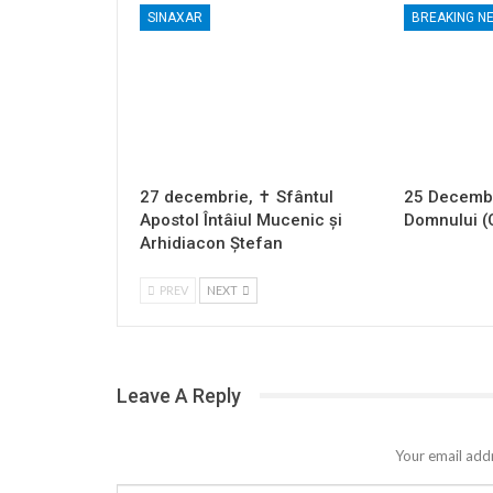
SINAXAR
BREAKING N
27 decembrie, ✝ Sfântul
25 Decembr
Apostol Întâiul Mucenic și
Domnului (
Arhidiacon Ștefan
PREV
NEXT
Leave A Reply
Your email addr