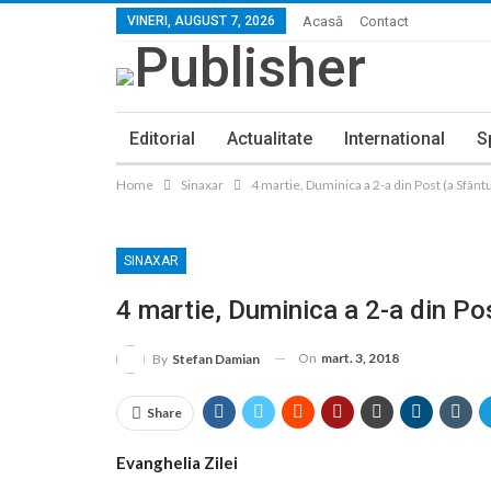
VINERI, AUGUST 7, 2026
Acasă
Contact
Editorial
Actualitate
International
S
Home
Sinaxar
4 martie, Duminica a 2-a din Post (a Sfânt
SINAXAR
4 martie, Duminica a 2-a din Po
On
mart. 3, 2018
By
Stefan Damian
Share
Evanghelia Zilei