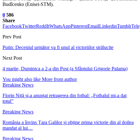
Budîcenko (Enisei-STM).
0
586
Share
Facebook
Twitter
ReddIt
WhatsApp
Pinterest
Email
Linkedin
Tumblr
Tel
Prev Post
Putin: Deceniul următor va fi unul al victoriilor strălucite
Next Post
4 martie, Duminica a 2-a din Post (a Sfântului Grigorie Palama)
You might also like
More from author
Breaking News
Florin Niță și-a anunțat retragerea din fotbal: „Fotbalul mi-a dat
totul”
Breaking News
România a învins Țara Galilor și obține prima victorie din al doilea
mandat al lui…
Breaking News