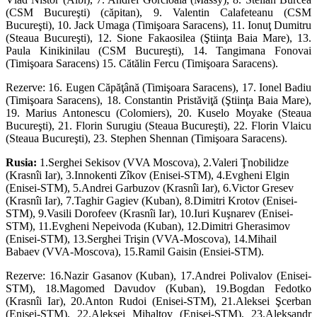
(CSM Bucureşti) (căpitan), 9. Valentin Calafeteanu (CSM
Bucureşti), 10. Jack Umaga (Timişoara Saracens), 11. Ionuţ Dumitru
(Steaua Bucureşti), 12. Sione Fakaosilea (Ştiinţa Baia Mare), 13.
Paula Kinikinilau (CSM Bucureşti), 14. Tangimana Fonovai
(Timişoara Saracens) 15. Cătălin Fercu (Timişoara Saracens).
Rezerve: 16. Eugen Căpăţână (Timişoara Saracens), 17. Ionel Badiu
(Timişoara Saracens), 18. Constantin Pristăviţă (Ştiinţa Baia Mare),
19. Marius Antonescu (Colomiers), 20. Kuselo Moyake (Steaua
Bucureşti), 21. Florin Surugiu (Steaua Bucureşti), 22. Florin Vlaicu
(Steaua Bucureşti), 23. Stephen Shennan (Timişoara Saracens).
Rusia:
1.Serghei Sekisov (VVA Moscova), 2.Valeri Ţnobilidze
(Krasnîi Iar), 3.Innokenti Zîkov (Enisei-STM), 4.Evgheni Elgin
(Enisei-STM), 5.Andrei Garbuzov (Krasnîi Iar), 6.Victor Gresev
(Krasnîi Iar), 7.Taghir Gagiev (Kuban), 8.Dimitri Krotov (Enisei-
STM), 9.Vasili Dorofeev (Krasnîi Iar), 10.Iuri Kuşnarev (Enisei-
STM), 11.Evgheni Nepeivoda (Kuban), 12.Dimitri Gherasimov
(Enisei-STM), 13.Serghei Trişin (VVA-Moscova), 14.Mihail
Babaev (VVA-Moscova), 15.Ramil Gaisin (Ensiei-STM).
Rezerve: 16.Nazir Gasanov (Kuban), 17.Andrei Polivalov (Enisei-
STM), 18.Magomed Davudov (Kuban), 19.Bogdan Fedotko
(Krasnîi Iar), 20.Anton Rudoi (Enisei-STM), 21.Aleksei Şcerban
(Enisei-STM), 22.Aleksei Mihalţov (Enisei-STM), 23.Aleksandr