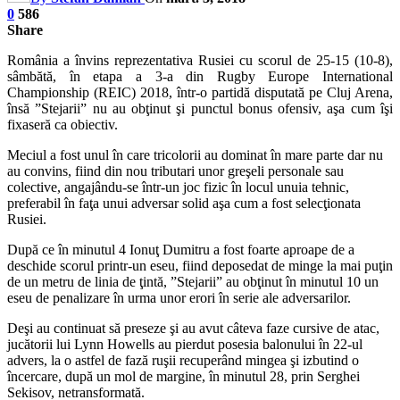
0
586
Share
România a învins reprezentativa Rusiei cu scorul de 25-15 (10-8),
sâmbătă, în etapa a 3-a din Rugby Europe International
Championship (REIC) 2018, într-o partidă disputată pe Cluj Arena,
însă ”Stejarii” nu au obţinut şi punctul bonus ofensiv, aşa cum îşi
fixaseră ca obiectiv.
Meciul a fost unul în care tricolorii au dominat în mare parte dar nu
au convins, fiind din nou tributari unor greşeli personale sau
colective, angajându-se într-un joc fizic în locul unuia tehnic,
preferabil în faţa unui adversar solid aşa cum a fost selecţionata
Rusiei.
După ce în minutul 4 Ionuţ Dumitru a fost foarte aproape de a
deschide scorul printr-un eseu, fiind deposedat de minge la mai puţin
de un metru de linia de ţintă, ”Stejarii” au obţinut în minutul 10 un
eseu de penalizare în urma unor erori în serie ale adversarilor.
Deşi au continuat să preseze şi au avut câteva faze cursive de atac,
jucătorii lui Lynn Howells au pierdut posesia balonului în 22-ul
advers, la o astfel de fază ruşii recuperând mingea şi izbutind o
încercare, după un mol de margine, în minutul 28, prin Serghei
Sekisov, netransformată.