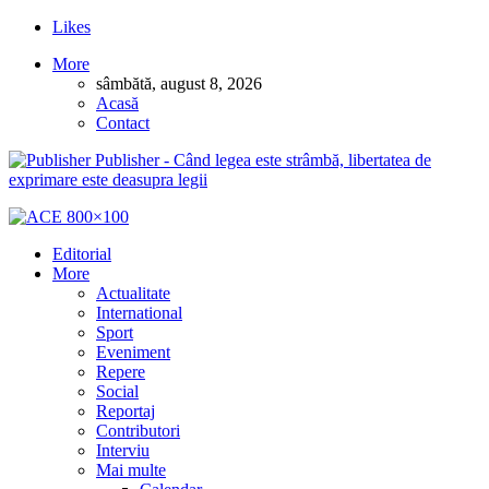
Likes
More
sâmbătă, august 8, 2026
Acasă
Contact
Publisher - Când legea este strâmbă, libertatea de
exprimare este deasupra legii
Editorial
More
Actualitate
International
Sport
Eveniment
Repere
Social
Reportaj
Contributori
Interviu
Mai multe