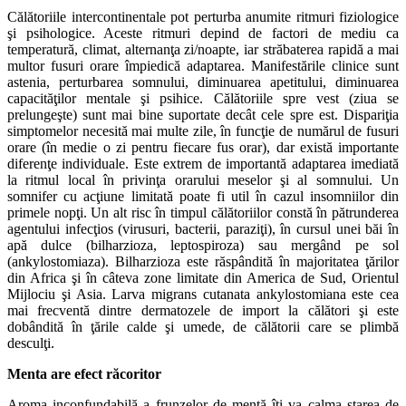
Călătoriile intercontinentale pot perturba anumite ritmuri fiziologice
şi psihologice. Aceste ritmuri depind de factori de mediu ca
temperatură, climat, alternanţa zi/noapte, iar străbaterea rapidă a mai
multor fusuri orare împiedică adaptarea. Manifestările clinice sunt
astenia, perturbarea somnului, diminuarea apetitului, diminuarea
capacităţilor mentale şi psihice. Călătoriile spre vest (ziua se
prelungeşte) sunt mai bine suportate decât cele spre est. Dispariţia
simptomelor necesită mai multe zile, în funcţie de numărul de fusuri
orare (în medie o zi pentru fiecare fus orar), dar există importante
diferenţe individuale. Este extrem de importantă adaptarea imediată
la ritmul local în privinţa orarului meselor şi al somnului. Un
somnifer cu acţiune limitată poate fi util în cazul insomniilor din
primele nopţi. Un alt risc în timpul călătoriilor constă în pătrunderea
agentului infecţios (virusuri, bacterii, paraziţi), în cursul unei băi în
apă dulce (bilharzioza, leptospiroza) sau mergând pe sol
(ankylostomiaza). Bilharzioza este răspândită în majoritatea ţărilor
din Africa şi în câteva zone limitate din America de Sud, Orientul
Mijlociu şi Asia. Larva migrans cutanata ankylostomiana este cea
mai frecventă dintre dermatozele de import la călători şi este
dobândită în ţările calde şi umede, de călătorii care se plimbă
desculţi.
Menta are efect răcoritor
Aroma inconfundabilă a frunzelor de mentă îţi va calma starea de