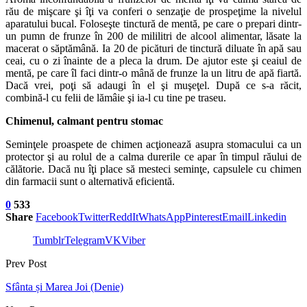
rău de mişcare şi îţi va conferi o senzaţie de prospeţime la nivelul
aparatului bucal. Foloseşte tinctură de mentă, pe care o prepari dintr-
un pumn de frunze în 200 de mililitri de alcool alimentar, lăsate la
macerat o săptămână. Ia 20 de picături de tinctură diluate în apă sau
ceai, cu o zi înainte de a pleca la drum. De ajutor este şi ceaiul de
mentă, pe care îl faci dintr-o mână de frunze la un litru de apă fiartă.
Dacă vrei, poţi să adaugi în el şi muşeţel. După ce s-a răcit,
combină-l cu felii de lămâie şi ia-l cu tine pe traseu.
Chimenul, calmant pentru stomac
Seminţele proaspete de chimen acţionează asupra stomacului ca un
protector şi au rolul de a calma durerile ce apar în timpul răului de
călătorie. Dacă nu îţi place să mesteci seminţe, capsulele cu chimen
din farmacii sunt o alternativă eficientă.
0
533
Share
Facebook
Twitter
ReddIt
WhatsApp
Pinterest
Email
Linkedin
Tumblr
Telegram
VK
Viber
Prev Post
Sfânta și Marea Joi (Denie)