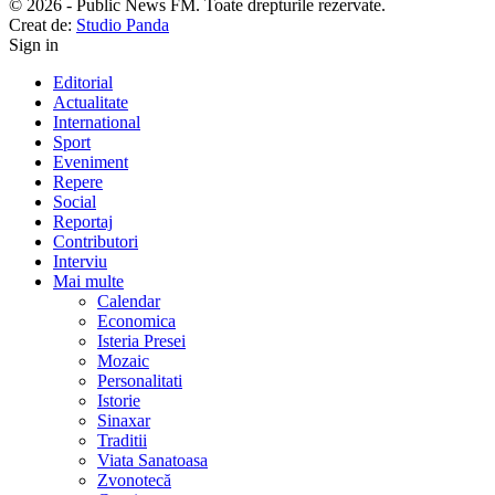
© 2026 - Public News FM. Toate drepturile rezervate.
Creat de:
Studio Panda
Sign in
Editorial
Actualitate
International
Sport
Eveniment
Repere
Social
Reportaj
Contributori
Interviu
Mai multe
Calendar
Economica
Isteria Presei
Mozaic
Personalitati
Istorie
Sinaxar
Traditii
Viata Sanatoasa
Zvonotecă