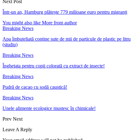
Next Post
Într-un an, Hamburg plătește 779 milioane euro pentru migranți
You might also like
More from author
Breaking News
Apa îmbuteliată conţine sute de mii de particule de plastic pe litru
(studiu)
Breaking News
Îngheţata pentru copii colorată cu extract de insecte!
Breaking News
Pudră de cacao cu sodă caustică!
Breaking News
Unele alimente ecologice mustesc în chimicale!
Prev
Next
Leave A Reply