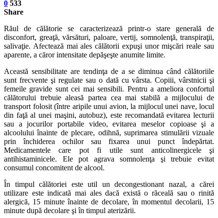
0
533
Share
Răul de călătorie se caracterizează printr-o stare generală de
disconfort, greaţă, vărsături, paloare, vertij, somnolenţă, transpiraţii,
salivaţie. Afectează mai ales călătorii expuşi unor mişcări reale sau
aparente, a căror intensitate depăşeşte anumite limite.
Această sensibilitate are tendinţa de a se diminua când călătoriile
sunt frecvente şi regulate sau o dată cu vârsta. Copiii, vârstnicii şi
femeile gravide sunt cei mai sensibili. Pentru a ameliora confortul
călătorului trebuie aleasă partea cea mai stabilă a mijlocului de
transport folosit (între aripile unui avion, la mijlocul unei nave, locul
din faţă al unei maşini, autobuz), este recomandată evitarea lecturii
sau a jocurilor portabile video, evitarea meselor copioase şi a
alcoolului înainte de plecare, odihnă, suprimarea stimulării vizuale
prin închiderea ochilor sau fixarea unui punct îndepărtat.
Medicamentele care pot fi utile sunt anticolinergicele şi
antihistaminicele. Ele pot agrava somnolenţa şi trebuie evitat
consumul concomitent de alcool.
În timpul călătoriei este util un decongestionant nazal, a cărei
utilizare este indicată mai ales dacă există o răceală sau o rinită
alergică, 15 minute înainte de decolare, în momentul decolarii, 15
minute după decolare şi în timpul aterizării.