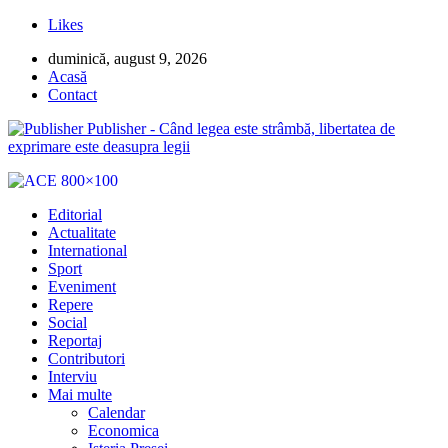
Likes
duminică, august 9, 2026
Acasă
Contact
Publisher - Când legea este strâmbă, libertatea de
exprimare este deasupra legii
Editorial
Actualitate
International
Sport
Eveniment
Repere
Social
Reportaj
Contributori
Interviu
Mai multe
Calendar
Economica