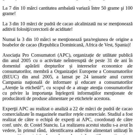
La 7 din 10 mărci cantitatea ambalată variază între 50 grame şi 100
grame!
La 3 din 10 mărci de pudră de cacao alcalinizată nu se menţionează
aditivii folosiţi/corectorii de aciditate!
Numai la 3 din 10 mărci se menţionează ţara/regiunea de origine a
boabelor de cacao (Republica Dominicană, Africa de Vest, Spania)!
Asociația Pro Consumatori (APC), organizație de utilitate publică
din anul 2005 cu o activitate neîntreruptă de peste 31 de ani în
domeniul apărării drepturilor și intereselor economice ale
consumatorilor, membră a Organizaţiei Europene a Consumatorilor
(BEUC) din anul 2005, a lansat pe 24 ianuarie anul curent
Campania naţională de informare şi educare a consumatorilor
„Atenție la etichetă!”, cu scopul de a atrage atenţia consumatorilor
cu privire la importanţa înţelegerii informaţiilor menţionate de
producătorii de produse alimentare pe etichetele acestora.
Experţii APC au realizat o analiză a 22 de mărci de pudră de cacao
comercializate în magazinele marilor rețele comerciale. Studiul a fost
realizat de către o echipă de experți ai APC, coordonați de către
conf. univ. dr. Costel Stanciu. La realizarea acestui studiu s-a avut în
vedere, în primul rând, identificarea aditivilor alimentari utilizați în