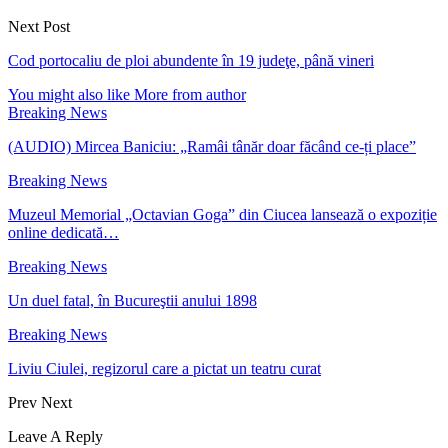
Next Post
Cod portocaliu de ploi abundente în 19 judeţe, până vineri
You might also like
More from author
Breaking News
(AUDIO) Mircea Baniciu: „Ramâi tânăr doar făcând ce-ți place”
Breaking News
Muzeul Memorial „Octavian Goga” din Ciucea lansează o expoziție
online dedicată…
Breaking News
Un duel fatal, în Bucureştii anului 1898
Breaking News
Liviu Ciulei, regizorul care a pictat un teatru curat
Prev
Next
Leave A Reply