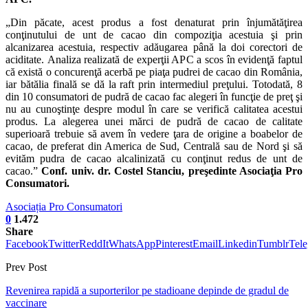
„Din păcate, acest produs a fost denaturat prin înjumătăţirea
conţinutului de unt de cacao din compoziţia acestuia şi prin
alcanizarea acestuia, respectiv adăugarea până la doi corectori de
aciditate. Analiza realizată de experţii APC a scos în evidenţă faptul
că există o concurenţă acerbă pe piaţa pudrei de cacao din România,
iar bătălia finală se dă la raft prin intermediul preţului. Totodată, 8
din 10 consumatori de pudră de cacao fac alegeri în funcţie de preţ şi
nu au cunoştinţe despre modul în care se verifică calitatea acestui
produs. La alegerea unei mărci de pudră de cacao de calitate
superioară trebuie să avem în vedere ţara de origine a boabelor de
cacao, de preferat din America de Sud, Centrală sau de Nord şi să
evităm pudra de cacao alcalinizată cu conţinut redus de unt de
cacao.”
Conf. univ. dr. Costel Stanciu, preşedinte Asociaţia Pro
Consumatori.
Asociația Pro Consumatori
0
1.472
Share
Facebook
Twitter
ReddIt
WhatsApp
Pinterest
Email
Linkedin
Tumblr
Tel
Prev Post
Revenirea rapidă a suporterilor pe stadioane depinde de gradul de
vaccinare