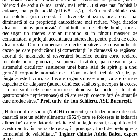
hidroxid de sodiu (e mai rapid, mai ieftin…) și este mai închisă la
culoare, mai puțin acidă (pH 6,8…8,2), adică neutră chimic, este
mai solubilă (mai comodă în diversele utilizări), are aromă mai
diminuată și cu proprietăți antioxidante mai reduse. Voga dietelor
alcaline, intens promovată în ultimii ani de elitele lumii, care a
declanșat un interes similar furibund și în rândul maselor de
consumatori, a prilejuit accentuarea interesului pentru pudra de cafea
alcalinizată. Dintre numeroasele efecte pozitive ale consumului de
cacao pe care producătorii și comercianții le clamează se regăsesc:
aportul de magneziu și resveratrol benefice pentru corp, reglarea
metabolismului glucozei, susținerea ficatului, pancreasului și a
sistemului circulator, susținerea unei bune stări de spirit și a unei
greutăți corporale normale etc. Consumatorii trebuie să știe, pe
lângă aceste lucruri, că fiecare organism este unic, că are o mare
capacitate de adaptare (atunci când este sănătos și neexpus la excese
– cum sunt cele care urmăresc alinierea la mode și tendințe
gastronomice neprietenoase) și că are reacții corecte față de situațiile
care produc stres.”
Prof. univ. dr. Ion Schileru, ASE București.
„Hidroxidul de sodiu (NaOH) cunoscut și sub denumirea de sodă
caustică este un aditiv alimentar (E524) care se folosește în industria
alimentară ca regulator de aciditate și antiaglomerant, scopul folosirii
acestui aditiv în pudra de cacao, în principal, fiind de prelungire a
termenului de valabilitate.”
Inginer chimist Adela Balea, expert
APC.