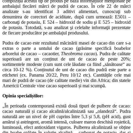
compoziția acestui tip de produs pe baza informațiilor menţionate pe
ambalajul fiecărei mărci de pudră de cacao. În cele 22 de mărci
analizate s-au identificat 3 aditivi alimentari, cunoscuţi sub
denumirea de corectori de aciditate, după cum urmează: E501i –
carbonaţi de potasiu, E 524 – hidroxid de sodiu şi E 525 – hidroxid
de potasiu. Totodată, s-au analizat şi celelalte informaţii prezentate
de fiecare producător pe ambalajul produsului.
Pudra de cacao este rezultatul măcinării masei de cacao din care s-a
extras o parte a untului de cacao (grăsime specifică boabelor
arborelui de cacao – cacaotier,
Theobroma cacao
). Pudra de calitate
superioară are un conținut de unt de cacao de peste 20%;
sortimentele modeste (cum sunt cele lăudate ca fiind „sănătoase“ au
circa 10-12 %). Conținutul de unt de cacao din pudră este parte a
etichetei (ex. Panama 20/22, Peru 10/12 etc). Cantitățile cele mai
mari de pudră de cacao (de calitate medie) vin din Africa; din statele
Americii Centrale vine cacao superioară și mai scumpă.
Opinia specialiștilor:
„În perioada contemporană există două tipuri de pulbere de cacao:
cacao naturală și cacao alcalină/alcalinizată sau „olandeză“. Pudra
naturală are un nivel de pH cuprins între 5,3 și 5,8, (pH acid), gust
amărui și astringent, aromă intensă, culoare maron deschisă roșietică,
luminoasă, efect antioxidant viguros. Pulberea alcalinizată se obține
din boabe spălate în soluție alcalină – carbonat de potasiu, dar și