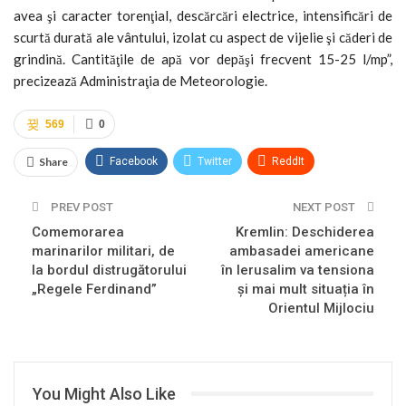
avea şi caracter torenţial, descărcări electrice, intensificări de
scurtă durată ale vântului, izolat cu aspect de vijelie şi căderi de
grindină. Cantităţile de apă vor depăşi frecvent 15-25 l/mp”,
precizează Administraţia de Meteorologie.
569
0
Share
Facebook
Twitter
ReddIt
WhatsApp
Pinterest
Email
PREV POST
NEXT POST
Comemorarea
Linkedin
Tumblr
Telegram
Kremlin: Deschiderea
VK
Viber
marinarilor militari, de
ambasadei americane
la bordul distrugătorului
în Ierusalim va tensiona
„Regele Ferdinand”
și mai mult situația în
Orientul Mijlociu
You Might Also Like