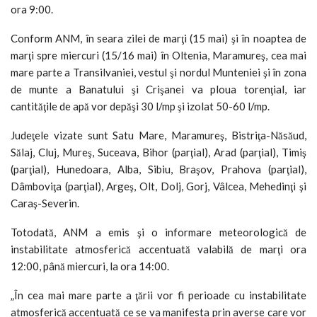
ora 9:00.
Conform ANM, în seara zilei de marţi (15 mai) şi în noaptea de
marţi spre miercuri (15/16 mai) în Oltenia, Maramureş, cea mai
mare parte a Transilvaniei, vestul şi nordul Munteniei şi în zona
de munte a Banatului şi Crişanei va ploua torenţial, iar
cantităţile de apă vor depăşi 30 l/mp şi izolat 50-60 l/mp.
Judeţele vizate sunt Satu Mare, Maramureş, Bistriţa-Năsăud,
Sălaj, Cluj, Mureş, Suceava, Bihor (parţial), Arad (parţial), Timiş
(parţial), Hunedoara, Alba, Sibiu, Braşov, Prahova (parţial),
Dâmboviţa (parţial), Argeş, Olt, Dolj, Gorj, Vâlcea, Mehedinţi şi
Caraş-Severin.
Totodată, ANM a emis şi o informare meteorologică de
instabilitate atmosferică accentuată valabilă de marţi ora
12:00, până miercuri, la ora 14:00.
„În cea mai mare parte a ţării vor fi perioade cu instabilitate
atmosferică accentuată ce se va manifesta prin averse care vor