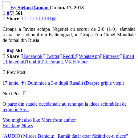
By
Stefan Damian
On
iun. 17, 2018
0
561
Share
Croaţia a învins echipa Nigeriei cu scorul de 2-0 (1-0), sâmbătă
seara, pe stadionul din Kaliningrad, în Grupa D a Cupei Mondiale
de fotbal din Rusia
0
561
Share
Facebook
Twitter
ReddIt
WhatsApp
Pinterest
Email
Linkedin
Tumblr
Telegram
VK
Viber
Prev Post
17 iunie, ✝) Duminica a 3-a după Rusalii (Despre grijile vieții)
Next Post
O parte din statele occidentale au renunțat la ideea schimbării de
regim în Siria
You might also like
More from author
Breaking News
(AUDIO) Mircea Baniciu: „Ramâi tânăr doar făcând ce-ți place”