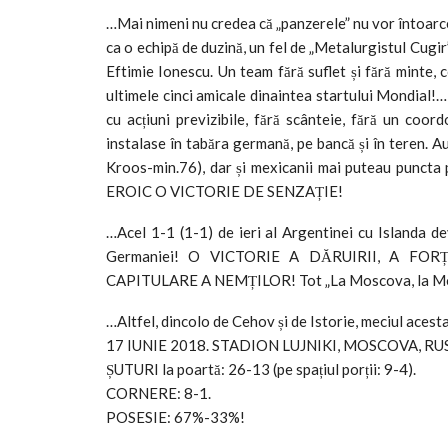
…Mai nimeni nu credea că „panzerele” nu vor întoarce
ca o echipă de duzină, un fel de „Metalurgistul Cugir
Eftimie Ionescu. Un team fără suflet și fără minte, 
ultimele cinci amicale dinaintea startului Mondial!…
cu acțiuni previzibile, fără scânteie, fără un coo
instalase în tabăra germană, pe bancă și în teren. A
Kroos-min.76), dar și mexicanii mai puteau puncta 
EROIC O VICTORIE DE SENZAȚIE!
…Acel 1-1 (1-1) de ieri al Argentinei cu Islanda dev
Germaniei! O VICTORIE A DĂRUIRII, A FOR
CAPITULARE A NEMȚILOR! Tot „La Moscova, la Mos
…Altfel, dincolo de Cehov și de Istorie, meciul acest
17 IUNIE 2018. STADION LUJNIKI, MOSCOVA, RUSI
ȘUTURI la poartă: 26-13 (pe spațiul porții: 9-4).
CORNERE: 8-1.
POSESIE: 67%-33%!