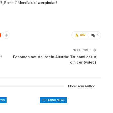
le?! „Bomba” Mondialului a explodat!
607
0
NEXT POST
!
Fenomen natural rar în Austria: Tsunami căzut
din cer (video)
More From Author
EWS
BREAKING NEWS