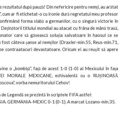
 rezultatul după pauză! Din nefericire pentru nemți, au arătat
”, cum ar fi etichetat-o cu ironie dură regretatul meu profesor
confirmând forma slabă a germanilor, cu o singură victorie în
 Deținătorii titlului mondial au atacat cu frâna de mână trasă,
rdonator care să găsească soluția salvatoare în haosul ce se
u fost câteva șanse al nemților (Draxler-min.55, Reus-min.71,
pe contraatacuri devastatoare. Oricum ei au reușit să apere
ine o „bombiță”, față de acest 1-0 (1-0) al Mexicului în fața
ȚEI MORALE MEXICANE, echivalentă cu o RUȘINOASĂ
cova”, vorba nemuritorului Cehov!
a de Legendă se prezintă în scriptele FIFA astfel:
A. GERMANIA-MEXIC 0-1 (0-1). A marcat Lozano-min.35.