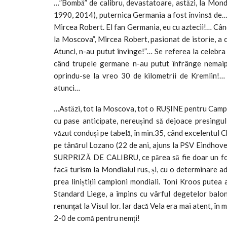
…”Bombă” de calibru, devastatoare, astăzi, la Mon
1990, 2014), puternica Germania a fost învinsă de…M
Mircea Robert. El fan Germania, eu cu aztecii!… Când
la Moscova”, Mircea Robert, pasionat de istorie, a 
Atunci, n-au putut învinge!”… Se referea la celebr
când trupele germane n-au putut înfrânge nemaipome
oprindu-se la vreo 30 de kilometrii de Kremlin!… O 
atunci…
…Astăzi, tot la Moscova, tot o RUȘINE pentru Campio
cu pase anticipate, nereușind să dejoace presingul r
văzut conduși pe tabelă, în min.35, când excelentul 
pe tânărul Lozano (22 de ani, ajuns la PSV Eindhoven
SURPRIZĂ DE CALIBRU, ce părea să fie doar un foc d
facă turism la Mondialul rus, și, cu o determinare ad
prea liniștiții campioni mondiali. Toni Kroos putea
Standard Liege, a împins cu vârful degetelor balon
renunțat la Visul lor. Iar dacă Vela era mai atent, în
2-0 de comă pentru nemți!