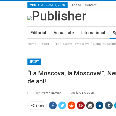
VINERI, AUGUST 7, 2026
Acasă
Contact
Editorial
Actualitate
International
S
Home
Sport
“La Moscova, la Moscova!”, Nemții au capitula
SPORT
“La Moscova, la Moscova!”, Nem
de ani!
On
iun. 17, 2018
By
Stefan Damian
Share