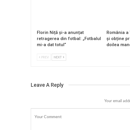
Florin Niță și-a anunțat
România a î
retragerea din fotbal: „Fotbalul
și obține pr
mi-a dat totul”
doilea mand
PREV
NEXT
Leave A Reply
Your email addr