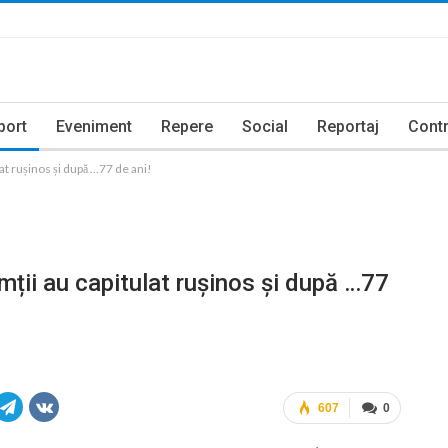
port
Eveniment
Repere
Social
Reportaj
Contr
t rușinos și după …77 de ani!
ții au capitulat rușinos și după …77
607
0