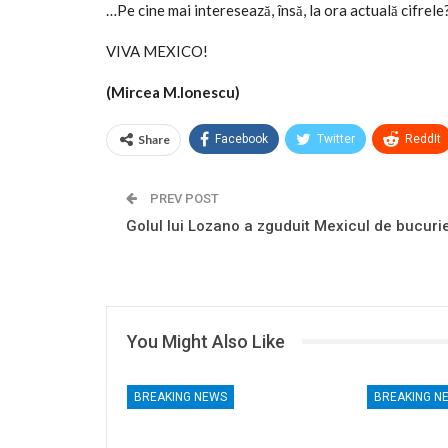
…Pe cine mai interesează, însă, la ora actuală cifre
VIVA MEXICO!
(Mircea M.Ionescu)
Share
Facebook
Twitter
ReddIt
PREV POST
Golul lui Lozano a zguduit Mexicul de bucurie
You Might Also Like
BREAKING NEWS
BREAKING N