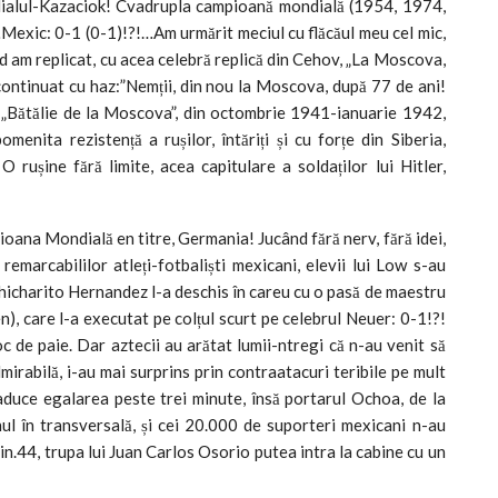
dialul-Kazaciok! Cvadrupla campioană mondială (1954, 1974,
exic: 0-1 (0-1)!?!…Am urmărit meciul cu flăcăul meu cel mic,
 am replicat, cu acea celebră replică din Cehov, „La Moscova,
continuat cu haz:”Nemții, din nou la Moscova, după 77 de ani!
a „Bătălie de la Moscova”, din octombrie 1941-ianuarie 1942,
nita rezistență a rușilor, întăriți și cu forțe din Siberia,
rușine fără limite, acea capitulare a soldaților lui Hitler,
ana Mondială en titre, Germania! Jucând fără nerv, fără idei,
emarcabililor atleți-fotbaliști mexicani, elevii lui Low s-au
Chicharito Hernandez l-a deschis în careu cu o pasă de maestru
), care l-a executat pe colțul scurt pe celebrul Neuer: 0-1!?!
e paie. Dar aztecii au arătat lumii-ntregi că n-au venit să
mirabilă, i-au mai surprins prin contraatacuri teribile pe mult
 aduce egalarea peste trei minute, însă portarul Ochoa, de la
ul în transversală, și cei 20.000 de suporteri mexicani n-au
 min.44, trupa lui Juan Carlos Osorio putea intra la cabine cu un