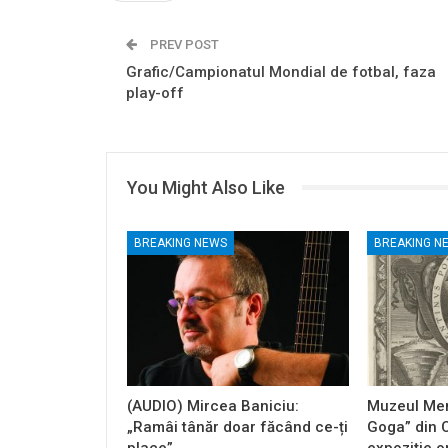
PREV POST
Grafic/Campionatul Mondial de fotbal, faza
play-off
You Might Also Like
BREAKING NEWS
BREAKING N
(AUDIO) Mircea Baniciu:
Muzeul Mem
„Ramâi tânăr doar făcând ce-ți
Goga” din 
place”
expoziție o