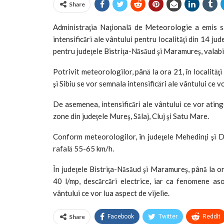
Share
Administraţia Naţională de Meteorologie a emis 
intensificări ale vântului pentru localităţi din 14 ju
pentru judeţele Bistriţa-Năsăud şi Maramureş, valabi
Potrivit meteorologilor, până la ora 21, în localită
şi Sibiu se vor semnala intensificări ale vântului ce 
De asemenea, intensificări ale vântului ce vor ating
zone din judeţele Mureş, Sălaj, Cluj şi Satu Mare.
Conform meteorologilor, în judeţele Mehedinţi şi Do
rafală 55-65 km/h.
În judeţele Bistriţa-Năsăud şi Maramureş, până la o
40 l/mp, descărcări electrice, iar ca fenomene asoc
vântului ce vor lua aspect de vijelie.
Share
Facebook
Twitter
ReddIt