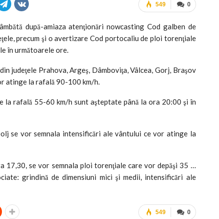
549
0
sâmbătă după-amiaza atenţionări nowcasting Cod galben de
deţele, precum şi o avertizare Cod portocaliu de ploi torenţiale
le în următoarele ore.
ţi din judeţele Prahova, Argeş, Dâmboviţa, Vâlcea, Gorj, Braşov
vor atinge la rafală 90-100 km/h.
e la rafală 55-60 km/h sunt aşteptate până la ora 20:00 şi în
lj se vor semnala intensificări ale vântului ce vor atinge la
ra 17,30, se vor semnala ploi torenţiale care vor depăşi 35 …
iate: grindină de dimensiuni mici şi medii, intensificări ale
549
0