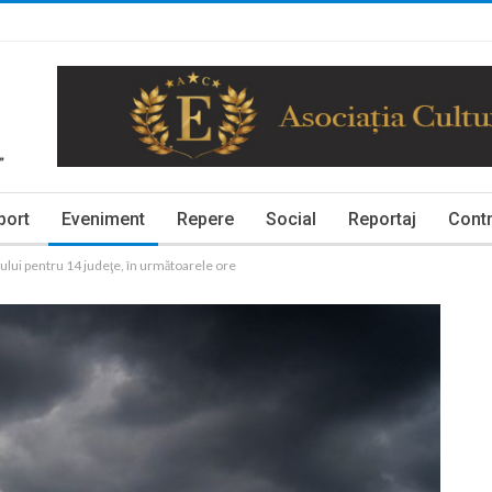
port
Eveniment
Repere
Social
Reportaj
Contr
tului pentru 14 judeţe, în următoarele ore