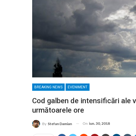
BREAKING NEWS
EVENIMENT
Cod galben de intensificări ale v
următoarele ore
On
iun. 30, 2018
By
Stefan Damian