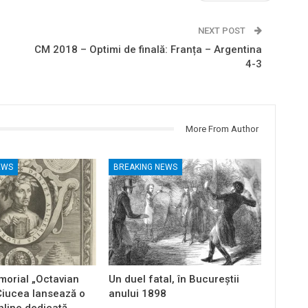
NEXT POST
CM 2018 – Optimi de finală: Franța – Argentina
4-3
More From Author
EWS
BREAKING NEWS
orial „Octavian
Un duel fatal, în Bucureştii
Ciucea lansează o
anului 1898
nline dedicată…