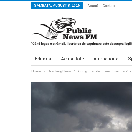
SÂMBĂTĂ, AUGUST 8, 2026
Acasă
Contact
Editorial
Actualitate
International
S
Home
Breaking News
Cod galben de intensificări ale vân