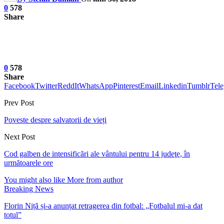
0
578
Share
0
578
Share
Facebook
Twitter
ReddIt
WhatsApp
Pinterest
Email
Linkedin
Tumblr
Tel
Prev Post
Poveste despre salvatorii de vieți
Next Post
Cod galben de intensificări ale vântului pentru 14 judeţe, în
următoarele ore
You might also like
More from author
Breaking News
Florin Niță și-a anunțat retragerea din fotbal: „Fotbalul mi-a dat
totul”