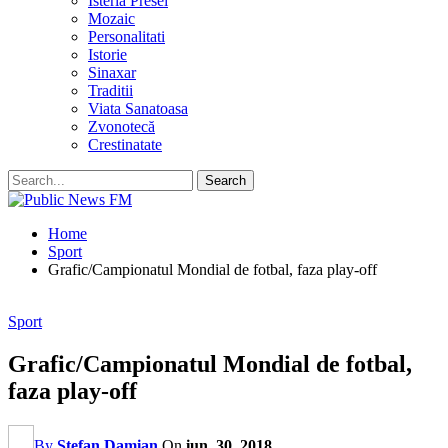
Isteria Presei
Mozaic
Personalitati
Istorie
Sinaxar
Traditii
Viata Sanatoasa
Zvonotecă
Crestinatate
Home
Sport
Grafic/Campionatul Mondial de fotbal, faza play-off
Sport
Grafic/Campionatul Mondial de fotbal,
faza play-off
By
Stefan Damian
On
iun. 30, 2018