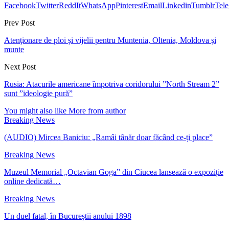
Facebook
Twitter
ReddIt
WhatsApp
Pinterest
Email
Linkedin
Tumblr
Tel
Prev Post
Atenţionare de ploi şi vijelii pentru Muntenia, Oltenia, Moldova şi
munte
Next Post
Rusia: Atacurile americane împotriva coridorului ”North Stream 2”
sunt ”ideologie pură”
You might also like
More from author
Breaking News
(AUDIO) Mircea Baniciu: „Ramâi tânăr doar făcând ce-ți place”
Breaking News
Muzeul Memorial „Octavian Goga” din Ciucea lansează o expoziție
online dedicată…
Breaking News
Un duel fatal, în Bucureştii anului 1898