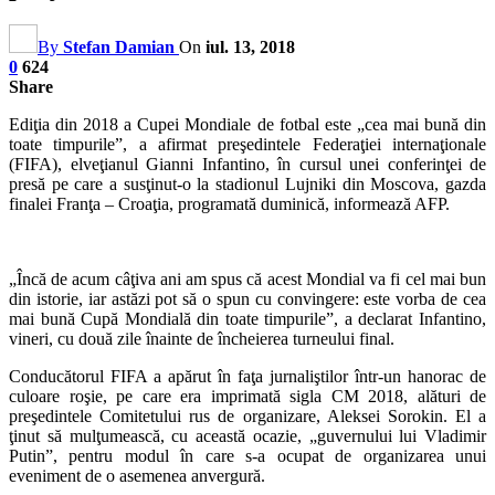
By
Stefan Damian
On
iul. 13, 2018
0
624
Share
Ediţia din 2018 a Cupei Mondiale de fotbal este „cea mai bună din
toate timpurile”, a afirmat preşedintele Federaţiei internaţionale
(FIFA), elveţianul Gianni Infantino, în cursul unei conferinţei de
presă pe care a susţinut-o la stadionul Lujniki din Moscova, gazda
finalei Franţa – Croaţia, programată duminică, informează AFP.
„Încă de acum câţiva ani am spus că acest Mondial va fi cel mai bun
din istorie, iar astăzi pot să o spun cu convingere: este vorba de cea
mai bună Cupă Mondială din toate timpurile”, a declarat Infantino,
vineri, cu două zile înainte de încheierea turneului final.
Conducătorul FIFA a apărut în faţa jurnaliştilor într-un hanorac de
culoare roşie, pe care era imprimată sigla CM 2018, alături de
preşedintele Comitetului rus de organizare, Aleksei Sorokin. El a
ţinut să mulţumească, cu această ocazie, „guvernului lui Vladimir
Putin”, pentru modul în care s-a ocupat de organizarea unui
eveniment de o asemenea anvergură.