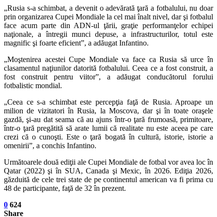
„Rusia s-a schimbat, a devenit o adevărată ţară a fotbalului, nu doar
prin organizarea Cupei Mondiale la cel mai înalt nivel, dar şi fotbalul
face acum parte din ADN-ul ţării, graţie performanţelor echipei
naţionale, a întregii munci depuse, a infrastructurilor, totul este
magnific şi foarte eficient”, a adăugat Infantino.
„Moştenirea acestei Cupe Mondiale va face ca Rusia să urce în
clasamentul naţiunilor datorită fotbalului. Ceea ce a fost construit, a
fost construit pentru viitor”, a adăugat conducătorul forului
fotbalistic mondial.
„Ceea ce s-a schimbat este percepţia faţă de Rusia. Aproape un
milion de vizitatori în Rusia, la Moscova, dar şi în toate oraşele
gazdă, şi-au dat seama că au ajuns într-o ţară frumoasă, primitoare,
într-o ţară pregătită să arate lumii că realitate nu este aceea pe care
crezi că o cunoşti. Este o ţară bogată în cultură, istorie, istorie a
omenirii”, a conchis Infantino.
Următoarele două ediţii ale Cupei Mondiale de fotbal vor avea loc în
Qatar (2022) şi în SUA, Canada şi Mexic, în 2026. Ediţia 2026,
găzduită de cele trei state de pe continentul american va fi prima cu
48 de participante, faţă de 32 în prezent.
0
624
Share