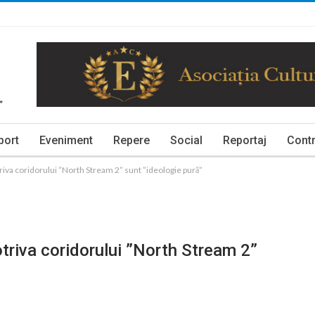
port
Eveniment
Repere
Social
Reportaj
Contr
iva coridorului ”North Stream 2” sunt ”ideologie pură”
triva coridorului ”North Stream 2”