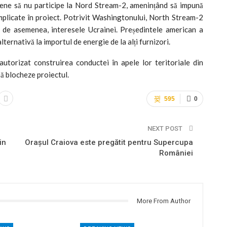
pene să nu participe la Nord Stream-2, amenințând să impună
mplicate în proiect. Potrivit Washingtonului, North Stream-2
, de asemenea, interesele Ucrainei. Președintele american a
lternativă la importul de energie de la alți furnizori.
utorizat construirea conductei în apele lor teritoriale din
ă blocheze proiectul.
595
0
NEXT POST
in
Orașul Craiova este pregătit pentru Supercupa
României
More From Author