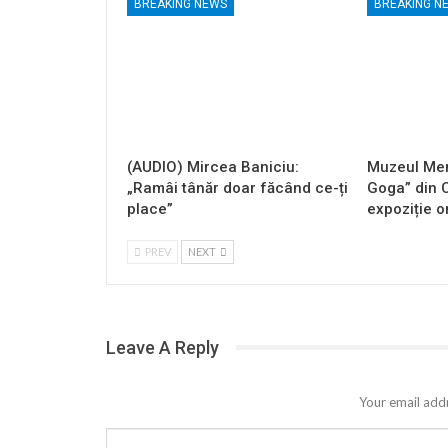
BREAKING NEWS
BREAKING N
(AUDIO) Mircea Baniciu:
Muzeul Mem
„Ramâi tânăr doar făcând ce-ți
Goga” din 
place”
expoziție o
PREV
NEXT
Leave A Reply
Your email addr