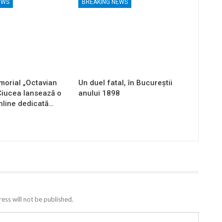
EWS
BREAKING NEWS
orial „Octavian
Un duel fatal, în Bucureştii
Ciucea lansează o
anului 1898
nline dedicată…
ess will not be published.