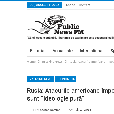
JOI, AUGUST 6, 2026
Acasă
Contact
Editorial
Actualitate
International
S
Home
Breaking News
Rusia: Atacurile americane împotr
BREAKING NEWS
ECONOMICA
Rusia: Atacurile americane împo
sunt ”ideologie pură”
On
iul. 13, 2018
By
Stefan Damian