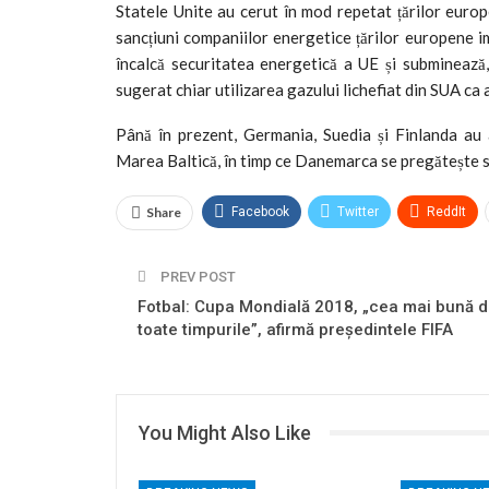
Statele Unite au cerut în mod repetat țărilor euro
sancțiuni companiilor energetice țărilor europene i
încalcă securitatea energetică a UE și subminează
sugerat chiar utilizarea gazului lichefiat din SUA ca a
Până în prezent, Germania, Suedia și Finlanda au a
Marea Baltică, în timp ce Danemarca se pregătește s
Share
Facebook
Twitter
ReddIt
PREV POST
Fotbal: Cupa Mondială 2018, „cea mai bună d
toate timpurile”, afirmă preşedintele FIFA
You Might Also Like