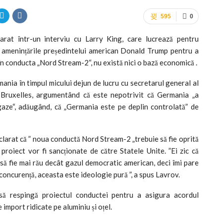
595
0
arat într-un interviu cu Larry King, care lucrează pentru
în amenințările președintelui american Donald Trump pentru a
n conducta „Nord Stream-2“, nu există nici o bază economică .
rmania în timpul micului dejun de lucru cu secretarul general al
Bruxelles, argumentând că este nepotrivit că Germania „a
aze“, adăugând, că „Germania este pe deplin controlată” de
eclarat că ” noua conductă Nord Stream-2 „trebuie să fie oprită
proiect vor fi sancționate de către Statele Unite. ”Ei zic că
i să fie mai rău decât gazul democratic american, deci îmi pare
concurență, aceasta este ideologie pură ”, a spus Lavrov.
 respingă proiectul conductei pentru a asigura acordul
import ridicate pe aluminiu și oțel.