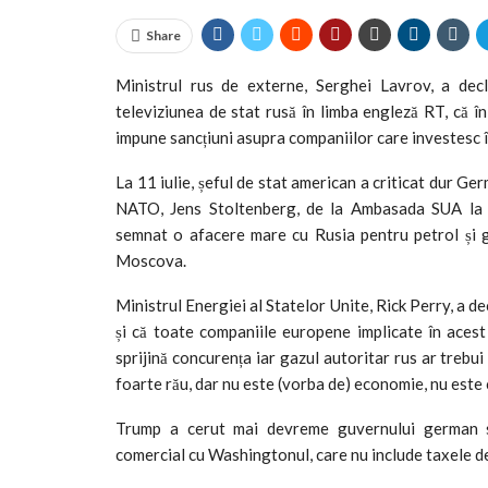
Share
Ministrul rus de externe, Serghei Lavrov, a decl
televiziunea de stat rusă în limba engleză RT, că 
impune sancțiuni asupra companiilor care investesc î
La 11 iulie, șeful de stat american a criticat dur Ge
NATO, Jens Stoltenberg, de la Ambasada SUA la 
semnat o afacere mare cu Rusia pentru petrol și g
Moscova.
Ministrul Energiei al Statelor Unite, Rick Perry, a d
și că toate companiile europene implicate în acest 
sprijină concurența iar gazul autoritar rus ar trebu
foarte rău, dar nu este (vorba de) economie, nu este 
Trump a cerut mai devreme guvernului german să
comercial cu Washingtonul, care nu include taxele de 