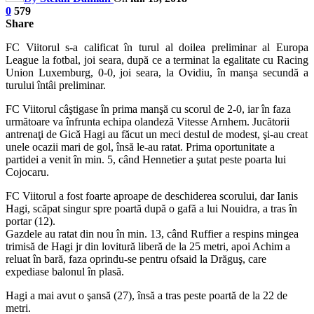
0
579
Share
FC Viitorul s-a calificat în turul al doilea preliminar al Europa
League la fotbal, joi seara, după ce a terminat la egalitate cu Racing
Union Luxemburg, 0-0, joi seara, la Ovidiu, în manşa secundă a
turului întâi preliminar.
FC Viitorul câştigase în prima manşă cu scorul de 2-0, iar în faza
următoare va înfrunta echipa olandeză Vitesse Arnhem. Jucătorii
antrenaţi de Gică Hagi au făcut un meci destul de modest, şi-au creat
unele ocazii mari de gol, însă le-au ratat. Prima oportunitate a
partidei a venit în min. 5, când Hennetier a şutat peste poarta lui
Cojocaru.
FC Viitorul a fost foarte aproape de deschiderea scorului, dar Ianis
Hagi, scăpat singur spre poartă după o gafă a lui Nouidra, a tras în
portar (12).
Gazdele au ratat din nou în min. 13, când Ruffier a respins mingea
trimisă de Hagi jr din lovitură liberă de la 25 metri, apoi Achim a
reluat în bară, faza oprindu-se pentru ofsaid la Drăguş, care
expediase balonul în plasă.
Hagi a mai avut o şansă (27), însă a tras peste poartă de la 22 de
metri.