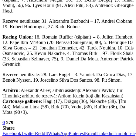
Voduţ, 56), 96. Lyes Houri (91. Alexi Pitu, 83). Antrenor: Gheorghe
Hagi.
Rezerve neutilizate: 31. Alexandru Buzbuchi – 17. Andrei Ciobanu,
19. Robert Hodorogea, 27. Radu Boboc.
Racing Union
: 16. Romain Ruffier (căpitan) – 8. Julien Humbert,
12. Pape Ibra M’Boup (70. Benssad Sulejmani, 80), 5. Henrique Da
Silva Gomes – 21. Jonathan Hennetier, 42. Tarek Nouidra, 10. Edis
Osmanovic, 25. Kevin Nakache, 4. Thomas Birk – 97. Florik Shala
(33. Sebastian Szimayer, 75), 9. Daniel Da Mota. Antrenor: Patrick
Grettnich.
Rezerve neutilizate: 28. Lars Engel – 3. Yannick Da Graca Dias, 17.
Benoit Nyssen, 19. Joscelino Silva Dos Santos, 98. Pit Simon.
Arbitru
: Alexandr Aliev; arbitri asistenţi: Alexandr Pavlov, Iuri
Tihoniuk; arbitru de rezervă: Artiom Kucin (toţi din Kazahstan)
Cartonaşe galbene
: Hagi (17), Drăguş (36), Nakache (38), Ţîru
(48), Mailson Lima (58), Birk (70), Voduţ (86), Ruffier (86), Da
Mota (90+3).
0
579
Share
Facebook
Twitter
ReddIt
WhatsApp
Pinterest
Email
Linkedin
Tumblr
Tel