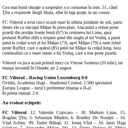
Cea mai bună situaţie a oaspeţilor s-a consumat în min. 51, când
Ţîru a respinsde lângă Shala, aflat în faţa porţii, la un corner.
FC Viitorul a avut cinci ocazii mari în ultima jumătate de oră, patru
dintre ele cu micuţul Măţan în prim-plan. Atacantul a reluat peste
poartă din poziţie foarte bună (67) la centrarea lui Lima, apoi
portarul Ruffier (68) a respins şutul din unghi al lui Voduţ, a parat
şutul la colţul scurt al lui Măţan (73), apoi Măţan (79) a ratat lobul
peste Ruffier, care a apărat (85) şutul lui Măţan la colţul lung, faza
continuând cu o mare ratare a lui Voduţ, care a tras peste poartă.
Viitorul va juca acasă primul meci cu Vitesse Arnhem (26 iulie), iar
manşa secundă în Olanda, pe 2 august.
FC Viitorul – Racing Union Luxemburg 0-0
Ovidiu, Academia Hagi – Stadionul Central: 2.500 spectatori
Europa League – turul I preliminar (manşa a II-a)
În prima manşă: 2-0.
Au evoluat echipele:
FC Viitorul
: 12. Valentin Cojocaru – 30. Mailson Lima, 15.
Bogdan Ţîru, 5. Sebastian Mladen, 6. Bradley De Nooijer – 16.
Vlad Achim, 99. Tudor Băluţă, 11. Ionuţ Vînă – 10. Ianis Hagi
(căpitan; 7. Alexandru Măţan, 56), 13. Denis Drăguş (9. Mihai