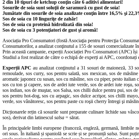
2 din 10 tipuri de ketchup conţin câte 6 aditivi alimentari!
Sosurile de soia sunt soluţii de saramură cu gust de soia!
Jumătate din sosurile de soia analizate conţin între 16,5% şi 22,
Sos de soia cu 10 linguriţe de zahăr!
Sos de soia cu proteină hidrolizată din soia!
Sos de soia cu 3 potenţiatori de gust şi aromă!
Asociația Pro Consumatori (fostă Asociaţia pentru Protecţia Consumat
Consumatorilor, a analizat conţinutul a 155 de sosuri comercializate î
Prin această campanie, experții Asociației Pro Consumatori (APC) își pro
Studiul a fost realizat de către o echipă de experți ai APC, coordonați 
Experții APC
au analizat conţinutul a 31 sosuri de maioneză, 33 sos
remoulade, sos curry, sos pentru salată, sos mexican, sos de măsline 
aromatic japonez cu susan, sos cu măsline, sos cu piper, pesto italian 
sos cu ton şi capere, sos de ardei iute verde, sos de ardei iute roşu, so
sos indian, sos de muştar, sos Salsa, sos chilli dulce pentru pui, sos de
sos pentru hot-dog, sos cu arpagic, sos dulce acrişor, sos chilli mayo, 
verde, sos vânătoresc, sos pentru paste cu roşii cherry întregi şi măslin
Dicționarele rețin că sosurile sunt preparate culinare lichide sau vâs
sos), derivat din latinescul
salsa
= sărat.
În principalele limbi europene (franceză, engleză, germană, limbile no
ori
sous
. În italiană și spaniolă se scrie și se pronunță
salsa
. Sunt puți