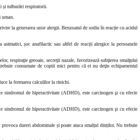
și tulburări respiratorii.
ui uman.
vire la generarea unor alergii. Benzoatul de sodiu în reacție cu acidul
a astmatici, șoc anafilactic sau altfel de reacții alergice la persoanele
or, respiraţie greoaie, secreţii nazale, favorizează subţierea smalţului
u trebuie consumate de copiii mici pentru că ei nu deţin echipamentul
uce la formarea calculilor la rinichi.
uce sindromul de hiperactivitate (ADHD), este carcinogen şi cu efecte
uce sindromul de hiperactivitate (ADHD), este carcinogen şi cu efecte
ate provoca dureri abdominale și poate ataca smalțul dinților. Nu trebuie