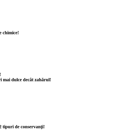
e chimice!
!
!
ri mai dulce decât zahărul!
2 tipuri de conservanţi!