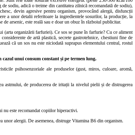
te. Sunt rele toate sosurile excesive energetic (peste 250-300 kcal/100
 de sodiu, adică o treime din cantitatea zilnică recomandată de sodiu),
echesc, devin agresive pentru organism, provocând alergii, disfuncții
 a unor detalii referitoare la ingredientele sosurilor, la producție, la
e de arsenic, este reală sau e doar un obuz în războiul publicitar.
i (arta organizării farfuriei). Ce sos se pune în farfurie? Cu ce aliment
considerente de artă plastică, secrete gastrotehnice, chestiuni fine de
uează că un sos nu este niciodată suprapus elementului central, rostul
 în cazul unui consum constant și pe termen lung.
sticile psihosenzoriale ale produselor (gust, miros, culoare, aromă,
astmului, de producerea de iritații la nivelul pielii și de distrugerea
i nu este recomandat copiilor hiperactivi.
rea unor alergii. De asemenea, distruge Vitamina B6 din organism.