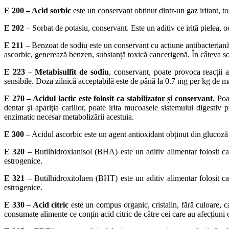
E 200
– Acid sorbic
este un conservant obținut dintr-un gaz iritant, tox
E 202
– Sorbat de potasiu, conservant. Este un aditiv ce irită pielea, 
E 211
– Benzoat de sodiu este un conservant cu acțiune antibacteriană 
ascorbic, generează benzen, substanță toxică cancerigenă. În câteva sos
E 223
– Metabisulfit de sodiu
, conservant, poate provoca reacții al
sensibile. Doza zilnică acceptabilă este de până la 0.7 mg per kg de m
E 270
– Acidul lactic este folosit ca stabilizator și conservant.
Poat
dentar şi apariţia cariilor, poate irita mucoasele sistemului digest
enzimatic necesar metabolizării acestuia.
E 300
– Acidul ascorbic este un agent antioxidant obținut din glucoză și
E 320
– Butilhidroxianisol (BHA) este un aditiv alimentar folosit ca
estrogenice.
E 321
– Butilhidroxitoluen (BHT) este un aditiv alimentar folosit ca
estrogenice.
E 330
– Acid citric
este un compus organic, cristalin, fără culoare, c
consumate alimente ce conțin acid citric de către cei care au afecțiuni c