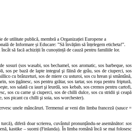
e de utilitate publică, membră a Organizației Europene a
ională de Informare și Educare: ”Să învățăm să înțelegem eticheta!”.
cât să facă achiziții în cunoștință de cauză pentru familiile lor.
ri de sosuri (sos wasabi, sos bechamel, sos aromatic, sos barbeque, sos
, sos pe bază de lapte integral şi făină de grâu, sos de ciuperci, sos
illico cu brânzeturi, sos de miere cu usturoi, sos cu hrean şi smântână,
in, sos ţigănesc, sos pentru grătar, sos tartar, sos roşu pentru friptură,
eşte, sos salată cu iaurt şi leurdă, sos kebab, sos cremos pentru cartofi,
c, sos cu carne şi ciuperci, sos de chilli dulce, sos cu stridii şi ceapă
, sos picant cu chilli şi soia, sos worchester).
 servesc unele mâncăruri. Termenul ar veni din limba franceză (
sauce
=
în turcă), diferă doar scrierea, cuvântul pronunțându-se asemănător:
sos
enă, kastike – suomi (Finlanda). În limba română încă se mai folosesc