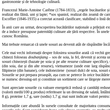
gastronomie și de tehnologie culinară.
Francezul Marie-Antoine Carême (1784-1833), „regele bucătarilor și b
realizat din făină, unt și lapte; *sos spaniol, realizat din zeamă de 
Escoffier (1846-1935) a corectat această clasificare, stabilind o listă 
În anii care au urmat, descoperirea bucătăriilor naționale a prilejuit ext
de a induce presupuse paternități culinare ale țării respective. În unele 
cunosc România.
Mai trebuie remarcat că unele sosuri au devenit atât de răspândite încât
Cele mai vechi informații despre folosirea sosurilor arată că vechii gr
chinezi foloseau
doubanjiang
– sos de soia, la fel, devenit și acesta u
sosuri chinezești (bazate pe soia și pe alte resurse culinare specifice)
(din soia, dar și din alte resurse), vietnameze (unde este larg răspân
filipineze (din banane), cele indoneziene (sosuri dulci de soia, sosuri 
Sosurile se pot prepara proaspăt, așa cum se petrece în orice bucătărie
se numesc dressing-uri și constituie un sortiment care se lărgește mereu,
Sunt apreciate sosurile cu valoare energetică redusă și cantități redus
(valorii medii/100 g produs) referitoare la un dressing de salată, întâln
8 g), proteine 1,7 g, sare (sodiu) 1,7 g; mai sunt indicate valori pentr
Informațiile care abundă în sursele consultate de majoritatea consumato