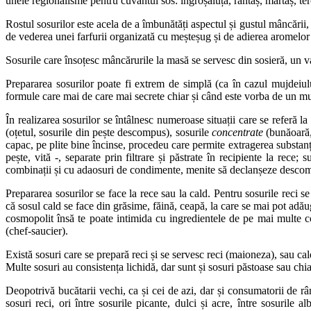
unele regionalisme pentru cuvântul sos: îngroșăluță, rântaș, mărtaș, terc
Rostul sosurilor este acela de a îmbunătăți aspectul și gustul mâncării, 
de vederea unei farfurii organizată cu meșteșug și de adierea aromelor
Sosurile care însoțesc mâncărurile la masă se servesc din sosieră, un vas
Prepararea sosurilor poate fi extrem de simplă (ca în cazul mujdeiul
formule care mai de care mai secrete chiar și când este vorba de un mu
În realizarea sosurilor se întâlnesc numeroase situații care se referă l
(oțetul, sosurile din pește descompus), sosurile
concentrate
(bunăoară, 
capac, pe plite bine încinse, procedeu care permite extragerea substanț
pește, vită -, separate prin filtrare și păstrate în recipiente la rece
combinații și cu adaosuri de condimente, menite să declanșeze descompu
Prepararea sosurilor se face la rece sau la cald. Pentru sosurile reci 
că sosul cald se face din grăsime, făină, ceapă, la care se mai pot ad
cosmopolit însă te poate intimida cu ingredientele de pe mai multe co
(chef-saucier).
Există sosuri care se prepară reci și se servesc reci (maioneza), sau cal
Multe sosuri au consistența lichidă, dar sunt și sosuri păstoase sau chia
Deopotrivă bucătarii vechi, ca și cei de azi, dar și consumatorii de rân
sosuri reci, ori între sosurile picante, dulci și acre, între sosurile 