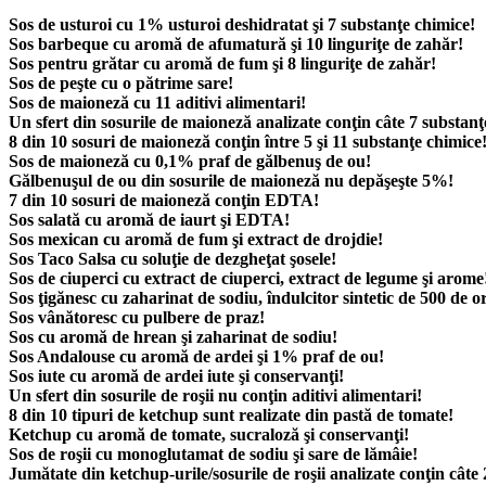
Sos de usturoi cu 1% usturoi deshidratat şi 7 substanţe chimice!
Sos barbeque cu aromă de afumatură şi 10 linguriţe de zahăr!
Sos pentru grătar cu aromă de fum şi 8 linguriţe de zahăr!
Sos de peşte cu o pătrime sare!
Sos de maioneză cu 11 aditivi alimentari!
Un sfert din sosurile de maioneză analizate conţin câte 7 substanţ
8 din 10 sosuri de maioneză conţin între 5 şi 11 substanţe chimice
Sos de maioneză cu 0,1% praf de gălbenuş de ou!
Gălbenuşul de ou din sosurile de maioneză nu depăşeşte 5%!
7 din 10 sosuri de maioneză conţin EDTA!
Sos salată cu aromă de iaurt şi EDTA!
Sos mexican cu aromă de fum şi extract de drojdie!
Sos Taco Salsa cu soluţie de dezgheţat şosele!
Sos de ciuperci cu extract de ciuperci, extract de legume şi arome
Sos ţigănesc cu zaharinat de sodiu, îndulcitor sintetic de 500 de o
Sos vânătoresc cu pulbere de praz!
Sos cu aromă de hrean şi zaharinat de sodiu!
Sos Andalouse cu aromă de ardei şi 1% praf de ou!
Sos iute cu aromă de ardei iute şi conservanţi!
Un sfert din sosurile de roşii nu conţin aditivi alimentari!
8 din 10 tipuri de ketchup sunt realizate din pastă de tomate!
Ketchup cu aromă de tomate, sucraloză şi conservanţi!
Sos de roşii cu monoglutamat de sodiu şi sare de lămâie!
Jumătate din ketchup-urile/sosurile de roşii analizate conţin câte 