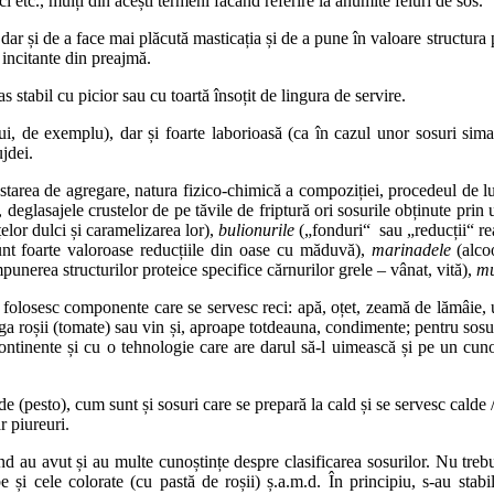
i etc., mulți din acești termeni făcând referire la anumite feluri de sos.
dar și de a face mai plăcută masticația și de a pune în valoare structura 
 incitante din preajmă.
 stabil cu picior sau cu toartă însoțit de lingura de servire.
ui, de exemplu), dar și foarte laborioasă (ca în cazul unor sosuri sima
jdei.
a starea de agregare, natura fizico-chimică a compoziției, procedeul de lu
deglasajele crustelor de pe tăvile de friptură ori sosurile obținute prin
elor dulci și caramelizarea lor),
bulionurile
(„fonduri“ sau „reducții“ rea
; sunt foarte valoroase reducțiile din oase cu măduvă),
marinadele
(alcoo
nerea structurilor proteice specifice cărnurilor grele – vânat, vită),
mu
se folosesc componente care se servesc reci: apă, oțet, zeamă de lămâie,
ăuga roșii (tomate) sau vin și, aproape totdeauna, condimente; pentru so
ntinente și cu o tehnologie care are darul să-l uimească și pe un cunosc
de (pesto), cum sunt și sosuri care se prepară la cald și se servesc calde 
r piureuri.
d au avut și au multe cunoștințe despre clasificarea sosurilor. Nu trebui
albe și cele colorate (cu pastă de roșii) ș.a.m.d. În principiu, s-au stab