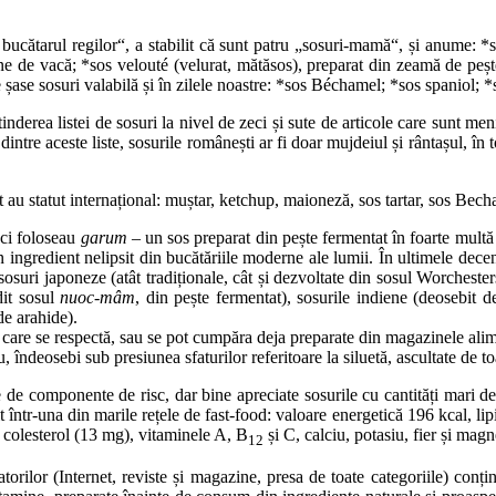
ucătarul regilor“, a stabilit că sunt patru „sosuri-mamă“, și anume: 
carne de vacă; *sos velouté (velurat, mătăsos), preparat din zeamă de pe
de șase sosuri valabilă și în zilele noastre: *sos Béchamel; *sos spaniol
inderea listei de sosuri la nivel de zeci și sute de articole care sunt men
dintre aceste liste, sosurile românești ar fi doar mujdeiul și rântașul, în 
 au statut internațional: muștar, ketchup, maioneză, sos tartar, sos Becham
eci foloseau
garum
– un sos preparat din pește fermentat în foarte multă s
n ingredient nelipsit din bucătăriile moderne ale lumii. În ultimele deceni
, sosuri japoneze (atât tradiționale, cât și dezvoltate din sosul Worchest
dit sosul
nuoc-mâm
, din pește fermentat), sosurile indiene (deosebit de
de arahide).
 care se respectă, sau se pot cumpăra deja preparate din magazinele alime
 îndeosebi sub presiunea sfaturilor referitoare la siluetă, ascultate de t
e de componente de risc, dar bine apreciate sosurile cu cantități mari de
it într-una din marile rețele de fast-food: valoare energetică 196 kcal, lip
u: colesterol (13 mg), vitaminele A, B
și C, calciu, potasiu, fier și magn
12
rilor (Internet, reviste și magazine, presa de toate categoriile) conțin