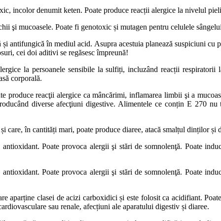
ic, incolor denumit keten. Poate produce reacții alergice la nivelul pielii 
ochii şi mucoasele. Poate fi genotoxic și mutagen pentru celulele sângel
și antifungică în mediul acid. Asupra acestuia planează suspiciuni cu pri
uri, cei doi aditivi se regăsesc împreună!
ergice la persoanele sensibile la sulfiți, incluzând reacții respiratorii l
asă corporală.
e produce reacţii alergice ca mâncărimi, inflamarea limbii şi a mucoasel
iv producând diverse afecţiuni digestive. Alimentele ce conțin E 270 n
 care, în cantități mari, poate produce diaree, atacă smalțul dinților și d
 antioxidant. Poate provoca alergii şi stări de somnolenţă. Poate ind
 antioxidant. Poate provoca alergii şi stări de somnolenţă. Poate ind
are aparține clasei de acizi carboxidici și este folosit ca acidifiant. Po
ardiovasculare sau renale, afecțiuni ale aparatului digestiv și diaree.