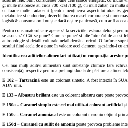
sosurile rele. Sunt considerate bune cele sărace energetic, cu multe v
g; multe maioneze au circa 700 kcal /100 g), cu mult zahăr, cu multă s
cu foarte multe adaosuri (pentru menținerea aspectului atractiv, gen
metabolice și endocrine, dezechilibrarea masei corporale și numeroase a
logistică: consumatorul nu știe dacă o știre panicoasă, cum ar fi aceea c
Pentru consumatorul care apelează la serviciile restaurantelor și pentru
se asociază? Cât se pune? Cum se pune? și alte întrebări de acest fel 
antropologie și detalii culturale nelaîndemâna oricui. O farfurie sup
sosului fiind acela de a pune în valoare acel element, așezându-l cu artă
Identificarea aditivilor alimentari utilizați în compoziția acestor
Cei mai mulţi aditivi alimentari sunt substanţe chimice fără echiva
consistenţă), respectiv pentru a prelungi durata de păstrare a alimentelor
E 102
–
Tartrazină
este un colorant sintetic. A fost interzis în SUA
ADN-ului.
E 133
– Albastru briliant
este un colorant albastru care poate provoc
E 150a
– Caramel simplu este cel mai utilizat colorant artificial și
E 150c
– Caramel amoniacal
este un colorant maroniu obținut prin 
E 150d
– Caramel cu sulfit de amoniu p
oate provoca probleme intes