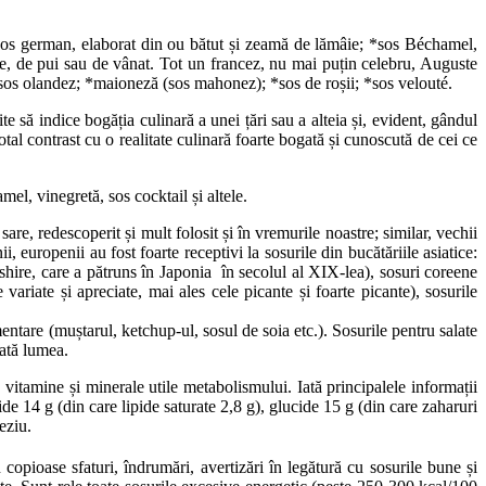
*sos german, elaborat din ou bătut și zeamă de lămâie; *sos Béchamel,
ște, de pui sau de vânat. Tot un francez, nu mai puțin celebru, Auguste
; *sos olandez; *maioneză (sos mahonez); *sos de roșii; *sos velouté.
ite să indice bogăția culinară a unei țări sau a alteia și, evident, gândul
total contrast cu o realitate culinară foarte bogată și cunoscută de cei ce
el, vinegretă, sos cocktail și altele.
are, redescoperit și mult folosit și în vremurile noastre; similar, vechii
i, europenii au fost foarte receptivi la sosurile din bucătăriile asiatice:
ershire, care a pătruns în Japonia în secolul al XIX-lea), sosuri coreene
 variate și apreciate, mai ales cele picante și foarte picante), sosurile
ntare (muștarul, ketchup-ul, sosul de soia etc.). Sosurile pentru salate
oată lumea.
 vitamine și minerale utile metabolismului. Iată principalele informații
ide 14 g (din care lipide saturate 2,8 g), glucide 15 g (din care zaharuri
eziu.
 copioase sfaturi, îndrumări, avertizări în legătură cu sosurile bune și