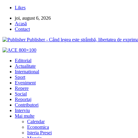
Likes
joi, august 6, 2026
Acasă
Contact
Publisher - Când legea este strâmbă, libertatea de exprima
Editorial
Actualitate
International
Sport
Eveniment
Repere
Social
Reportaj
Contributori
Interviu
Mai multe
Calendar
Economica
Isteria Presei