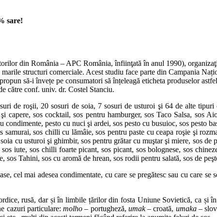
3% sare!
orilor din România – APC România, înfiinţată în anul 1990), organizaţi
n marile structuri comerciale. Acest studiu face parte din Campania Naț
pun să-i învețe pe consumatori să înțeleagă eticheta produselor astfel în
de către conf. univ. dr. Costel Stanciu.
uri de roşii, 20 sosuri de soia, 7 sosuri de usturoi şi 64 de alte tipu
şi capere, sos cocktail, sos pentru hamburger, sos Taco Salsa, sos Aioli
cu condimente, pesto cu nuci şi ardei, sos pesto cu busuioc, sos pesto bas
s samurai, sos chilli cu lămâie, sos pentru paste cu ceapa roşie şi rozmar
 soia cu usturoi şi ghimbir, sos pentru grătar cu muştar şi miere, sos de p
sos iute, sos chilli foarte picant, sos picant, sos bolognese, sos chinezes
e, sos Tahini, sos cu aromă de hrean, sos rodii pentru salată, sos de peşte
coase, cel mai adesea condimentate, cu care se pregătesc sau cu care se
rdice, rusă, dar și în limbile țărilor din fosta Uniune Sovietică, ca și 
ne cazuri particulare:
molho
– portugheză,
umak
– croată,
umaka
– slov