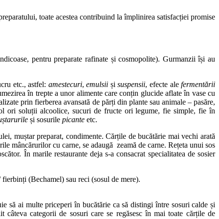
preparatului, toate acestea contribuind la împlinirea satisfacției promise
ndicoase, pentru preparate rafinate și cosmopolite). Gurmanzii își au
cru etc., astfel:
amestecuri
,
emulsii
și
suspensii
, efecte ale
fermentării
 umezirea în trepte a unor alimente care conțin glucide aflate în vase cu
lizate prin fierberea avansată de părți din plante sau animale – pasăre,
l ori soluții alcoolice, sucuri de fructe ori legume, fie simple, fie în
ștarurile
și sosurile
picante
etc.
 ulei, muștar preparat, condimente. Cărțile de bucătărie mai vechi arată
surile mâncărurilor cu carne, se adaugă zeamă de carne. Rețeta unui sos
ător. În marile restaurante deja s-a consacrat specialitatea de sosier
/ fierbinți (Bechamel) sau reci (sosul de mere).
e să ai multe priceperi în bucătărie ca să distingi între sosuri calde și
ilit câteva categorii de sosuri care se regăsesc în mai toate cărțile de