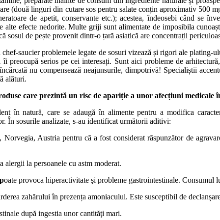
itamine, preparate înainte de consum din ingrediente naturale și proaspe
are (două linguri din cutare sos pentru salate conțin aproximativ 500 mg
eratoare de apetit, conservante etc.); acestea, îndeosebi când se înv
lte efecte nedorite. Multe griji sunt alimentate de imposibila cunoaștere
ă sosul de pește provenit dintr-o țară asiatică are concentrații periculoas
 chef-saucier problemele legate de sosuri vizează și rigori ale plating-ulu
îi preocupă serios pe cei interesați. Sunt aici probleme de arhitectură, 
raîncărcată nu compensează neajunsurile, dimpotrivă! Specialiștii accent
 alături.
 produse care prezintă un risc de apariție a unor afecțiuni medicale
lent în natură, care se adaugă în alimente pentru a modifica caracteri
. În sosurile analizate, s-au identificat următorii aditivi:
, Norvegia, Austria pentru că a fost considerat răspunzător de agravarea 
a alergii la persoanele cu astm moderat.
 p
oate provoca hiperactivitate şi probleme gastrointestinale. Consumul lu
arderea zahărului în prezența amoniacului. Este susceptibil de declanșa
tinale după ingestia unor cantităţi mari.