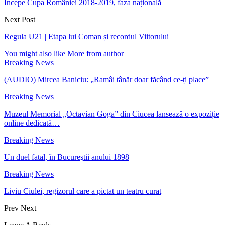
Începe Cupa României 2018-2019, faza națională
Next Post
Regula U21 | Etapa lui Coman și recordul Viitorului
You might also like
More from author
Breaking News
(AUDIO) Mircea Baniciu: „Ramâi tânăr doar făcând ce-ți place”
Breaking News
Muzeul Memorial „Octavian Goga” din Ciucea lansează o expoziție
online dedicată…
Breaking News
Un duel fatal, în Bucureştii anului 1898
Breaking News
Liviu Ciulei, regizorul care a pictat un teatru curat
Prev
Next