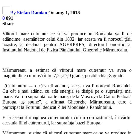
By
Stefan Damian
On
aug. 1, 2018
0
891
Share
Viitorul mare cutremur ce se va produce în România va fi de
adâncime, asemănător celui din 1802, iar acesta va fi norocul ţării
noastre, a declarat pentru AGERPRES, directorul onorific al
Institutului Naţional de Fizica Pământului, Gheorghe Mărmureanu.
Mărmureanu a estimat că viitorul mare cutremur va avea o
magnitudine cuprinsă între 7,2 şi 7,9 grade, posibil chiar 8 grade.
„(Cutremurul – n. r.) va fi adânc şi acesta va fi norocul României.
Cu cât e mai adânc, cu atât energia se disipă pe o suprafaţă mai
mare. Va fi o suprafaţă foarte mare, de la Moscova la Cairo. Pe toată
Europa, aş spune”, a afirmat Gheorghe Mărmureanu, care a
participat la Forumul dedicat Zilei Mondiale a Pământului.
El a asemuit imaginea cutremurului cu un con răsturnat, în vârful
acestuia fiind cutremurul, iar suprafaţa bazei Europa.
Mărmureanu susţine că viitorul cutremur mare ce se va produce în