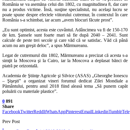
România se va asemăna celui din 1802, cu magnitudinea 8, dar care
nu a produs victime. Însă, susţine specialistul, nu acelaşi lucru se
poate spune despre efectele viitorului cutremur, în contextul în care
România s-a schimbat, iar acum „avem blocuri făcute prost”.
„Eu sunt optimist, acesta este cuvântul. Adâncimea va fi de 150-170
de km. Şansele sunt foarte mari să fie după 2040 – 2041. Sunt
calcule de peste trei secole şi care văd că se satisfac. Văd că până
acum nu am greşit deloc”, a spus Mărmureanu.
Legat de cutremurul din 1802, Mărmureanu a precizat că acesta s-a
simţit la Moscova şi la Cairo, iar la Moscova a deplasat bănci de
piatră pe orizontală.
Academia de Ştiinţe Agricole şi Silvice (ASAS) „Gheorghe Ionescu
– Şişeşti” a organizat vineri forumul dedicat Zilei Mondiale a
Pământului, pentru anul 2018 fiind aleasă tema „Să punem capăt
poluării cu materiale plastice”.
0
891
Share
Facebook
Twitter
ReddIt
WhatsApp
Pinterest
Email
Linkedin
Tumblr
Tel
Prev Post