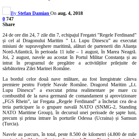
By
Stefan Damian
On
aug. 4, 2018
0
747
Share
24 de ore din 24, 7 zile din 7, echipajul Fregatei ”Regele Ferdinand”
și cel al Dragonului Maritim ” Lt. Lupu Dinescu” au executat
misiuni de supraveghere maritimă, alături de partenerii din Alianța
Nord-Atlantică, în perioada 11 iulie – 1 august, în Marea Neagră.
Joi, 2 august, navele au acostat în Portul Militar Constanța și au
intrat în programul de pregătire a activităților prilejuite de
sărbătorirea Zilei Marinei Române.
La bordul celor două nave militare, au fost înregistrate câteva
premiere pentru Forțele Navale Române. Dragorul Maritim „Lt.
Lupu Dinescu” a executat prima realimentare pe mare cu
combustibil de la nava germană de comandament și aprovizionare
„FGS Rhein”, iar Fregata „Regele Ferdinand” a încheiat cea de-a
treia participare la o grupare navală NATO (SNMG-2, Standing
NATO Maritime Group), în decursul unei perioade de șapte luni,
precum și prima intrare în porturile Odessa (Ucraina) și Samsun
(Turcia).
Navele au parcurs, în total, peste 8.500 de kilometri (4.800 de mile