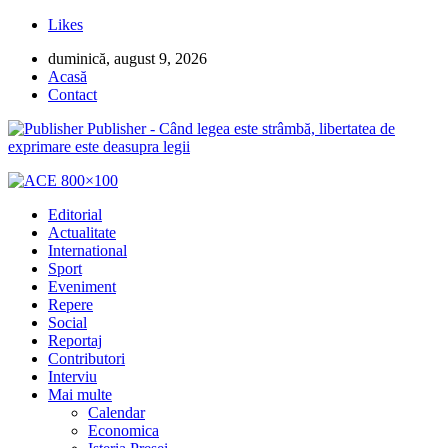
Likes
duminică, august 9, 2026
Acasă
Contact
Publisher - Când legea este strâmbă, libertatea de
exprimare este deasupra legii
Editorial
Actualitate
International
Sport
Eveniment
Repere
Social
Reportaj
Contributori
Interviu
Mai multe
Calendar
Economica