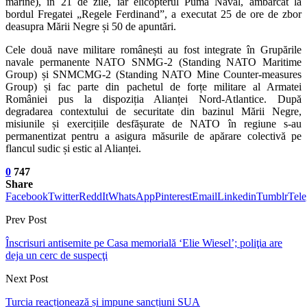
marine), în 21 de zile, iar elicopterul Puma Naval, ambarcat la
bordul Fregatei „Regele Ferdinand”, a executat 25 de ore de zbor
deasupra Mării Negre și 50 de apuntări.
Cele două nave militare românești au fost integrate în Grupările
navale permanente NATO SNMG-2 (Standing NATO Maritime
Group) și SNMCMG-2 (Standing NATO Mine Counter-measures
Group) și fac parte din pachetul de forțe militare al Armatei
României pus la dispoziția Alianței Nord-Atlantice. După
degradarea contextului de securitate din bazinul Mării Negre,
misiunile și exercițiile desfășurate de NATO în regiune s-au
permanentizat pentru a asigura măsurile de apărare colectivă pe
flancul sudic și estic al Alianței.
0
747
Share
Facebook
Twitter
ReddIt
WhatsApp
Pinterest
Email
Linkedin
Tumblr
Tel
Prev Post
Înscrisuri antisemite pe Casa memorială ‘Elie Wiesel’; poliţia are
deja un cerc de suspecţi
Next Post
Turcia reacționează și impune sancțiuni SUA