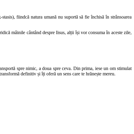
k-stasis), fiindcă natura umană nu suportă să fie închisă în strânsoarea
ridică mâinile cântând despre Iisus, alții își vor consuma în aceste zile,
transportă spre nimic, a doua spre ceva. Din prima, iese un om stimulat
ransformă definitiv și îți oferă un sens care te hrănește mereu.