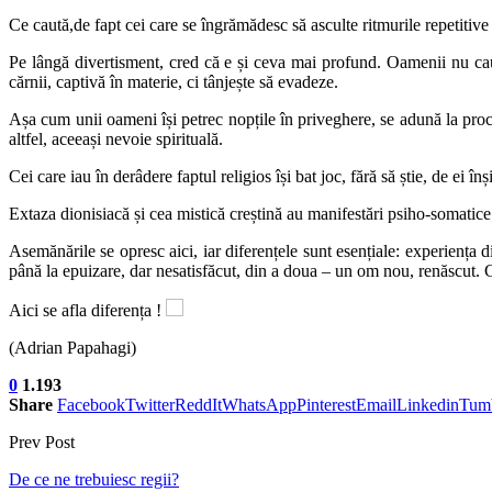
Ce caută,de fapt cei care se îngrămădesc să asculte ritmurile repetitive
Pe lângă divertisment, cred că e și ceva mai profund. Oamenii nu caută 
cărnii, captivă în materie, ci tânjește să evadeze.
Așa cum unii oameni își petrec nopțile în priveghere, se adună la procesi
altfel, aceeași nevoie spirituală.
Cei care iau în derâdere faptul religios își bat joc, fără să știe, de ei î
Extaza dionisiacă și cea mistică creștină au manifestări psiho-somatice s
Asemănările se opresc aici, iar diferențele sunt esențiale: experiența
până la epuizare, dar nesatisfăcut, din a doua – un om nou, renăscut. Câ
Aici se afla diferența !
(Adrian Papahagi)
0
1.193
Share
Facebook
Twitter
ReddIt
WhatsApp
Pinterest
Email
Linkedin
Tum
Prev Post
De ce ne trebuiesc regii?