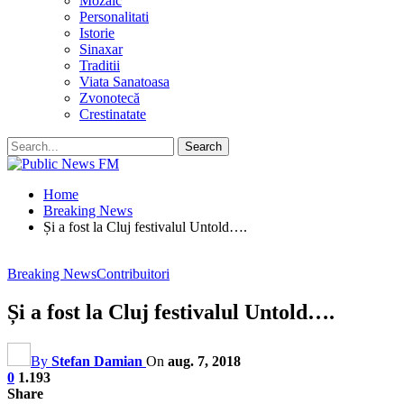
Mozaic
Personalitati
Istorie
Sinaxar
Traditii
Viata Sanatoasa
Zvonotecă
Crestinatate
Home
Breaking News
Și a fost la Cluj festivalul Untold….
Breaking News
Contribuitori
Și a fost la Cluj festivalul Untold….
By
Stefan Damian
On
aug. 7, 2018
0
1.193
Share