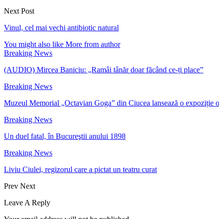
Next Post
Vinul, cel mai vechi antibiotic natural
You might also like
More from author
Breaking News
(AUDIO) Mircea Baniciu: „Ramâi tânăr doar făcând ce-ți place”
Breaking News
Muzeul Memorial „Octavian Goga” din Ciucea lansează o expoziție 
Breaking News
Un duel fatal, în Bucureştii anului 1898
Breaking News
Liviu Ciulei, regizorul care a pictat un teatru curat
Prev
Next
Leave A Reply