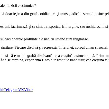
 ale muzicii electronice?
doar ieșirea din griul cotidian, ci și transa, adică ieșirea din sine (e
uni, lăcrimează și se simt transportați la liturghie, sau închid ochii și 
nșiși, căci tiparele profunde ale naturii umane sunt religioase.
imilare. Fiecare dizolvă și recreează, în felul ei, corpul uman și social.
 dionisiacă e mai degrabă dizolvantă, cea creștină e structurantă. Prima 
nd se termină, experiența Untold te restituie banalului; cea creștină te t
blr
Telegram
VK
Viber