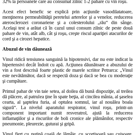
32% la persoanele care au consumat zilnic 1-2 pahare cu vin roşu.
Acest efect benefic se explică prin acţiunile vasodilatatoare,
menţinerea permeabilităţii peretelui arterelor şi a venelor, reducerea
aterosclerozei coronariene şi a colesterolului „rău“ din sânge.
Acelaşi test a arătat că în cazul unui consum zilnic de peste două
pahare de vin, atât alb, cât şi roşu, creşte riscul apariţiei atacurilor de
cord şi a cirozei hepatice.
Abuzul de vin dăunează
Vinul ridică tensiunea sanguină la hipotensivi, dar nu este indicat la
hipertensivi decât îndoit cu apă. Acţiunea dăunătoare a abuzului de
vin a fost descrisă foarte plastic de marele scriitor Petrarca: „Vinul
este nevătămător, dacă se respectă doza şi dacă se bea cu moderaţie
şi cumpătare.
Primul pahar de vin taie setea, al doilea dă bună dispoziţie, al treilea
dă plăcere, al patrulea ţine în spate beţia, al cincilea mânia, al şaselea
cearta, al şaptelea furia, al optulea somnul, iar al nouălea boala
sigură“. La nivelul aparatului respirator, vinul roşu, printr-un
component important numit resveratrol, ajută la reducerea
inflamaţiilor şi a riscurilor de boli cronice ale plămânilor, respectiv
pneumonie, pleurezie, guturai şi gripă.
Vinul fiert cu puţină coajă de lămâie, cu scorţişoară sau cuişoare,