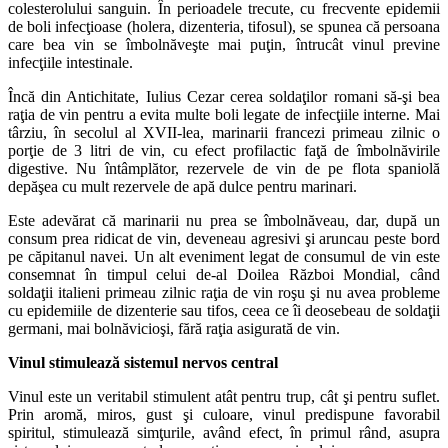
colesterolului sanguin. În perioadele trecute, cu frecvente epidemii
de boli infecţioase (holera, dizenteria, tifosul), se spunea că persoana
care bea vin se îmbolnăveşte mai puţin, întrucât vinul previne
infecţiile intestinale.
Încă din Antichitate, Iulius Cezar cerea soldaţilor romani să-şi bea
raţia de vin pentru a evita multe boli legate de infecţiile interne. Mai
târziu, în secolul al XVII-lea, marinarii francezi primeau zilnic o
porţie de 3 litri de vin, cu efect profilactic faţă de îmbolnăvirile
digestive. Nu întâmplător, rezervele de vin de pe flota spaniolă
depăşea cu mult rezervele de apă dulce pentru marinari.
Este adevărat că marinarii nu prea se îmbolnăveau, dar, după un
consum prea ridicat de vin, deveneau agresivi şi aruncau peste bord
pe căpitanul navei. Un alt eveniment legat de consumul de vin este
consemnat în timpul celui de-al Doilea Război Mondial, când
soldaţii italieni primeau zilnic raţia de vin roşu şi nu avea probleme
cu epidemiile de dizenterie sau tifos, ceea ce îi deosebeau de soldaţii
germani, mai bolnăvicioşi, fără raţia asigurată de vin.
Vinul stimulează sistemul nervos central
Vinul este un veritabil stimulent atât pentru trup, cât şi pentru suflet.
Prin aromă, miros, gust şi culoare, vinul predispune favorabil
spiritul, stimulează simţurile, având efect, în primul rând, asupra