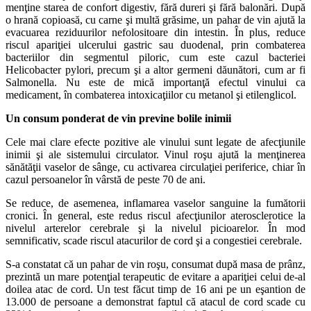
menţine starea de confort digestiv, fără dureri şi fără balonări. După
o hrană copioasă, cu carne şi multă grăsime, un pahar de vin ajută la
evacuarea reziduurilor nefolositoare din intestin. În plus, reduce
riscul apariţiei ulcerului gastric sau duodenal, prin combaterea
bacteriilor din segmentul piloric, cum este cazul bacteriei
Helicobacter pylori, precum şi a altor germeni dăunători, cum ar fi
Salmonella. Nu este de mică importanţă efectul vinului ca
medicament, în combaterea intoxicaţiilor cu metanol şi etilenglicol.
Un consum ponderat de vin previne bolile inimii
Cele mai clare efecte pozitive ale vinului sunt legate de afecţiunile
inimii şi ale sistemului circulator. Vinul roşu ajută la menţinerea
sănătăţii vaselor de sânge, cu activarea circulaţiei periferice, chiar în
cazul persoanelor în vârstă de peste 70 de ani.
Se reduce, de asemenea, inflamarea vaselor sanguine la fumătorii
cronici. În general, este redus riscul afecţiunilor aterosclerotice la
nivelul arterelor cerebrale şi la nivelul picioarelor. În mod
semnificativ, scade riscul atacurilor de cord şi a congestiei cerebrale.
S-a constatat că un pahar de vin roşu, consumat după masa de prânz,
prezintă un mare potenţial terapeutic de evitare a apariţiei celui de-al
doilea atac de cord. Un test făcut timp de 16 ani pe un eşantion de
13.000 de persoane a demonstrat faptul că atacul de cord scade cu