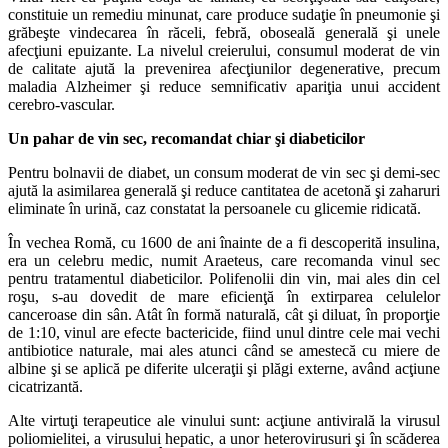
constituie un remediu minunat, care produce sudaţie în pneumonie şi
grăbeşte vindecarea în răceli, febră, oboseală generală şi unele
afecţiuni epuizante. La nivelul creierului, consumul moderat de vin
de calitate ajută la prevenirea afecţiunilor degenerative, precum
maladia Alzheimer şi reduce semnificativ apariţia unui accident
cerebro-vascular.
Un pahar de vin sec, recomandat chiar şi diabeticilor
Pentru bolnavii de diabet, un consum moderat de vin sec şi demi-sec
ajută la asimilarea generală şi reduce cantitatea de acetonă şi zaharuri
eliminate în urină, caz constatat la persoanele cu glicemie ridicată.
În vechea Romă, cu 1600 de ani înainte de a fi descoperită insulina,
era un celebru medic, numit Araeteus, care recomanda vinul sec
pentru tratamentul diabeticilor. Polifenolii din vin, mai ales din cel
roşu, s-au dovedit de mare eficienţă în extirparea celulelor
canceroase din sân. Atât în formă naturală, cât şi diluat, în proporţie
de 1:10, vinul are efecte bactericide, fiind unul dintre cele mai vechi
antibiotice naturale, mai ales atunci când se amestecă cu miere de
albine şi se aplică pe diferite ulceraţii şi plăgi externe, având acţiune
cicatrizantă.
Alte virtuţi terapeutice ale vinului sunt: acţiune antivirală la virusul
poliomielitei, a virusului hepatic, a unor heterovirusuri şi în scăderea