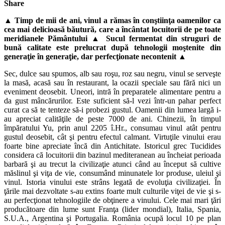
Share
▲ Timp de mii de ani, vinul a rămas în conştiinţa oamenilor ca
cea mai delicioasă băutură, care a încântat locuitorii de pe toate
meridianele Pământului ▲ Sucul fermentat din struguri de
bună calitate este prelucrat după tehnologii moştenite din
generaţie în generaţie, dar perfecţionate necontenit ▲
Sec, dulce sau spumos, alb sau roşu, roz sau negru, vinul se serveşte
la masă, acasă sau în restaurant, la ocazii speciale sau fără nici un
eveniment deosebit. Uneori, intră în preparatele alimentare pentru a
da gust mâncărurilor. Este suficient să-l vezi într-un pahar perfect
curat ca să te tenteze să-i probezi gustul. Oamenii din lumea largă i-
au apreciat calităţile de peste 7000 de ani. Chinezii, în timpul
împăratului Yu, prin anul 2205 î.Hr., consumau vinul atât pentru
gustul deosebit, cât şi pentru efectul calmant. Virtuţile vinului erau
foarte bine apreciate încă din Antichitate. Istoricul grec Tucidides
considera că locuitorii din bazinul mediteranean au încheiat perioada
barbară şi au trecut la civilizaţie atunci când au început să cultive
măslinul şi viţa de vie, consumând minunatele lor produse, uleiul şi
vinul. Istoria vinului este strâns legată de evoluţia civilizaţiei. În
ţările mai dezvoltate s-au extins foarte mult culturile viţei de vie şi s-
au perfecţionat tehnologiile de obţinere a vinului. Cele mai mari ţări
producătoare din lume sunt Franţa (lider mondial), Italia, Spania,
S.U.A., Argentina şi Portugalia. România ocupă locul 10 pe plan