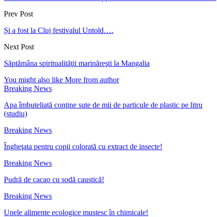
Prev Post
Și a fost la Cluj festivalul Untold….
Next Post
Săptămâna spiritualităţii marinăreşti la Mangalia
You might also like
More from author
Breaking News
Apa îmbuteliată conţine sute de mii de particule de plastic pe litru
(studiu)
Breaking News
Îngheţata pentru copii colorată cu extract de insecte!
Breaking News
Pudră de cacao cu sodă caustică!
Breaking News
Unele alimente ecologice mustesc în chimicale!