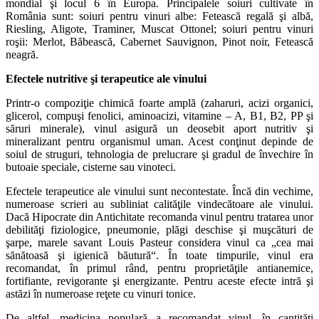
mondial şi locul 6 în Europa. Principalele soiuri cultivate în
România sunt: soiuri pentru vinuri albe: Fetească regală şi albă,
Riesling, Aligote, Traminer, Muscat Ottonel; soiuri pentru vinuri
roşii: Merlot, Băbească, Cabernet Sauvignon, Pinot noir, Fetească
neagră.
Efectele nutritive şi terapeutice ale vinului
Printr-o compoziţie chimică foarte amplă (zaharuri, acizi organici,
glicerol, compuşi fenolici, aminoacizi, vitamine – A, B1, B2, PP şi
săruri minerale), vinul asigură un deosebit aport nutritiv şi
mineralizant pentru organismul uman. Acest conţinut depinde de
soiul de struguri, tehnologia de prelucrare şi gradul de învechire în
butoaie speciale, cisterne sau vinoteci.
Efectele terapeutice ale vinului sunt necontestate. Încă din vechime,
numeroase scrieri au subliniat calităţile vindecătoare ale vinului.
Dacă Hipocrate din Antichitate recomanda vinul pentru tratarea unor
debilităţi fiziologice, pneumonie, plăgi deschise şi muşcături de
şarpe, marele savant Louis Pasteur considera vinul ca „cea mai
sănătoasă şi igienică băutură“. În toate timpurile, vinul era
recomandat, în primul rând, pentru proprietăţile antianemice,
fortifiante, revigorante şi energizante. Pentru aceste efecte intră şi
astăzi în numeroase reţete cu vinuri tonice.
De altfel, medicina populară a recomandat vinul, în cantităţi