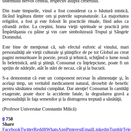
sistemului nervos central, respectiv asupra creierului.
Din toate timpurile, vinul a fost considerat ca o băutură mistică,
făcând legătura dintre om şi puterile supranaturale. La majoritatea
religiilor, a fost şi este folosit în practicile rituale, fiind adus ca
ofrandă zeilor. La creştini, hrana vieţii spirituale se practică prin
Împărtăşania cu pâine şi vin care simbolizează Trupul şi Sângele
Domnului.
Este bine de menţionat că, sub efectul euforic al vinului, mari
personalităţi ale vieţii culturale şi ştiinţifice de pe tot Globul au creat
pagini nemuritoare în poezie, proză şi tehnică, schiţând o lume nouă
în beletristică, artă şi ştiinţă. Consumat cu înţelepciune, poate fi un
sprijin de nădejde, atât în stări de necaz, cât şi la bucurii.
S-a demonstrat că este un component necesar în alimentaţie şi, în
acelaşi timp, un veritabil medicament natural, deosebit de benefic
pentru sănătatea omului cumpătat. Dar atenţie! Consumat în cantităţi
exagerate, poate duce la accidente fatale, la degradarea gravă a
personalităţii în faţa semenilor şi la distrugerea treptată a sănătăţii.
(Profesor Universitar Constantin Milică)
0
758
Share
Facebook
Twitter
ReddIt
WhatsApp
Pinterest
Email
Linkedin
Tumblr
Tel