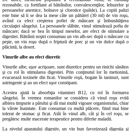
rezonabile, ca fortifiant al bătrânilor, convalescenţilor, lehuzelor şi
persoanelor anemice, bolnave şi clorotice (palide). La copiii palizi
este bine să li se dea la mese câte un păhărel (30 ml) de vin roşu,
având ca efect creşterea poftei de mâncare şi îmbunătăţirea
circulaţiei sângelui. La persoanele slăbite, vinul stimulează pofta de
mâncare; dacă se bea în timpul meselor, are efect de stimulare a
digestiei. Bătrânii noştri consumau un vin alb-sec după o mâncare cu
peşte, un vin roşu după o friptură de porc şi un vin dulce după o
plăcintă, la desert.
Vinurile albe au efect diuretic
Vinurile albe, uşor acrişoare, sunt diuretice pentru un rinichi sănătos
şi cu rol în stimularea digestiei. Prin conţinutul lor în metionină,
evacuează toxinele din ficat. Vinurile roşii, bogate în taninuri, sunt
astringente şi au un efect uşor constipant.
Acestea ajută la absorbţia vitaminei B12, cu rol în formarea
sângelui. În vremea romanilor se considera că vinul roşu evită
albirea timpurie a părului şi dă mai multă vigoare organismului, chiar
la vârste înaintate. Este consumat cu multă plăcere, fiind mai bine
tolerat de stomac şi ficat. Atât în vinul alb, cât şi în cel roşu, se
pregătesc multe macerate terapeutice pentru diferite maladii.
La nivelul aparatului digestiv, un vin bun favorizează digestia şi