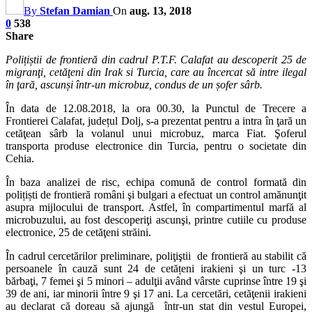
By
Stefan Damian
On
aug. 13, 2018
0
538
Share
Polițiștii de frontieră din cadrul P.T.F. Calafat au descoperit 25 de
migranţi, cetăţeni din Irak si Turcia, care au încercat să intre ilegal
în ţară, ascunși într-un microbuz, condus de un șofer sârb.
În data de 12.08.2018, la ora 00.30, la Punctul de Trecere a
Frontierei Calafat, județul Dolj, s-a prezentat pentru a intra în ţară un
cetăţean sârb la volanul unui microbuz, marca Fiat. Şoferul
transporta produse electronice din Turcia, pentru o societate din
Cehia.
În baza analizei de risc, echipa comună de control formată din
polițiști de frontieră români şi bulgari a efectuat un control amănunţit
asupra mijlocului de transport. Astfel, în compartimentul marfă al
microbuzului, au fost descoperiţi ascunşi, printre cutiile cu produse
electronice, 25 de cetăţeni străini.
În cadrul cercetărilor preliminare, poliţiştii de frontieră au stabilit că
persoanele în cauză sunt 24 de cetățeni irakieni şi un turc -13
bărbaţi, 7 femei şi 5 minori – adulţii având vârste cuprinse între 19 şi
39 de ani, iar minorii între 9 şi 17 ani. La cercetări, cetăţenii irakieni
au declarat că doreau să ajungă într-un stat din vestul Europei,