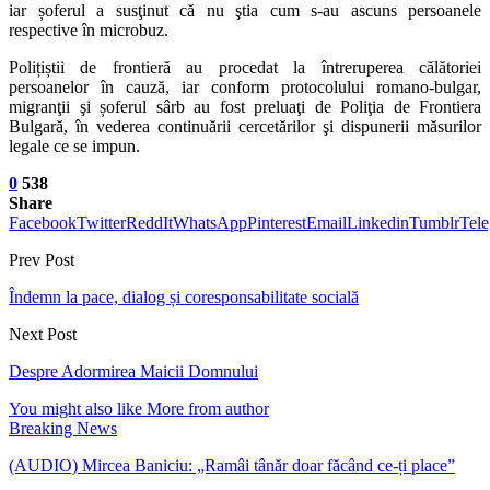
iar șoferul a susţinut că nu ştia cum s-au ascuns persoanele
respective în microbuz.
Polițiștii de frontieră au procedat la întreruperea călătoriei
persoanelor în cauză, iar conform protocolului romano-bulgar,
migranţii şi șoferul sârb au fost preluaţi de Poliţia de Frontiera
Bulgară, în vederea continuării cercetărilor şi dispunerii măsurilor
legale ce se impun.
0
538
Share
Facebook
Twitter
ReddIt
WhatsApp
Pinterest
Email
Linkedin
Tumblr
Tel
Prev Post
Îndemn la pace, dialog și coresponsabilitate socială
Next Post
Despre Adormirea Maicii Domnului
You might also like
More from author
Breaking News
(AUDIO) Mircea Baniciu: „Ramâi tânăr doar făcând ce-ți place”