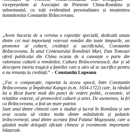
vicepreședinte al Asociației de Prietenie China-România și
subsemnatul, cu toții evidențiind personalitatea și moștenirea
domnitorului Constantin Brâncoveanu.
„
Avem bucuria de a vernisa o expoziție specială, dedicată unuia
dintre cei mai importanți voievozi români din toate timpurile, un
promotor al culturii, credinței și sacrificiului, Constantin
Brâncoveanu. În anul Centenarului României Mari, Dan Tomozei
oferă publicului din China ocazia de a cunoaște o parte din
valoroasa cultură a românilor, Cultura Brâncovenească, dar și să
descopere istoria tragică a familiei care a ales să se sacrifice pentru
a nu renunța la credință
.” –
Constantin Lupeanu
„Fac o comparație, raportat la aceea epocă, între Constantin
Brâncoveanu și Împăratul Kangxi (n.m. 1654-1722) care, la rândul
lui a făcut foarte mult din punct de vedere politic, economic, al
relațiilor externe, al promovării culturii și artei. De asemenea, la fel
ca Brâncoveanu, a fost un mare patriot.
Sunt unul dintre chinezii care a studiat și lucrat în România și am
avut ocazia să vizitez multe dintre mănăstirile și palatele
brâncovenești, unul dintre acestea fiind Palatul Mogoșoaia, care a
găzduit multe delegații oficiale chineze și evenimente importante
bilaterale.