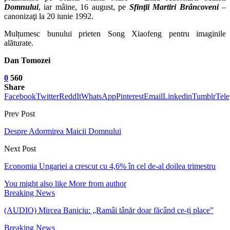
Domnului
, iar mâine, 16 august, pe
Sfinţii Martiri Brâncoveni
–
canonizaţi la 20 iunie 1992.
Mulțumesc bunului prieten Song Xiaofeng pentru imaginile
alăturate.
Dan Tomozei
0
560
Share
Facebook
Twitter
ReddIt
WhatsApp
Pinterest
Email
Linkedin
Tumblr
Tel
Prev Post
Despre Adormirea Maicii Domnului
Next Post
Economia Ungariei a crescut cu 4,6% în cel de-al doilea trimestru
You might also like
More from author
Breaking News
(AUDIO) Mircea Baniciu: „Ramâi tânăr doar făcând ce-ți place”
Breaking News