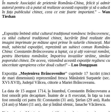
În numele Asociației de prietenie România-China, felicit și admir
autorul pentru că a putut să realizeze această expoziție și să o aducă
în fața publicului chinez, ceea ce este foarte important.
” –
Wan
Tieshan
„
Expoziția îmbină stilul cultural tradițional românesc brâncovenesc,
cu stilul cultural tradițional chinez, lucrările fiind realizate din
imagini imprimate pe mătase apoi prinse în sulurile chinezești. Mai
mult, subiectul expoziției, reprezintă un subiect comun România-
China: Constantin Brâncoveanu a luptat, ca și alți voievozi români,
pentru libertatea românilor, împotriva invaziilor străine, similar
poporului chinez. De aceea, vizionând această expoziție regăsesc cu
sinceritate apropierea celor două culturi
” –
Luo Dongquan
Expoziția „
Moștenirea Brâncovenilor
” cuprinde 17 lucrări (cinci
de mari dimensiuni) reprezentând fresca Mănăstirii Surpatele (sec.
XVI-XVII), Judeţul Vâlcea, ctitorie a Mariei Brâncoveanu.
La data de 15 august 1714, la Istambul, Constantin Brâncoveanu a
fost omorât prin decapitare. Înainte de a fi executat, în faţa sa i-au
fost omorâţi cei patru fii: Constantin (31 ani), Ştefan (29 ani), Radu
(24 ani) și Matei (11 ani), dar și întâiul sfetnic, Ianache Văcărescu.