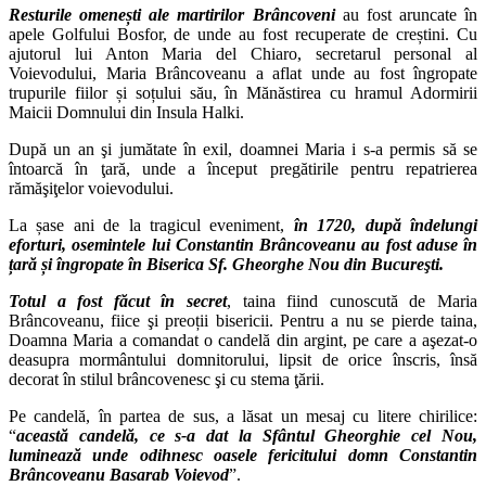
Resturile omenești ale martirilor Brâncoveni
au fost aruncate în
apele Golfului Bosfor, de unde au fost recuperate de creștini. Cu
ajutorul lui Anton Maria del Chiaro, secretarul personal al
Voievodului, Maria Brâncoveanu a aflat unde au fost îngropate
trupurile fiilor și soțului său, în Mănăstirea cu hramul Adormirii
Maicii Domnului din Insula Halki.
După un an şi jumătate în exil, doamnei Maria i s-a permis să se
întoarcă în ţară, unde a început pregătirile pentru repatrierea
rămăşiţelor voievodului.
La șase ani de la tragicul eveniment,
în 1720, după îndelungi
eforturi, osemintele lui Constantin Brâncoveanu au fost aduse în
țară și îngropate în Biserica Sf. Gheorghe Nou din Bucureşti.
Totul a fost făcut în secret
, taina fiind cunoscută de Maria
Brâncoveanu, fiice şi preoții bisericii. Pentru a nu se pierde taina,
Doamna Maria a comandat o candelă din argint, pe care a aşezat-o
deasupra mormântului domnitorului, lipsit de orice înscris, însă
decorat în stilul brâncovenesc şi cu stema ţării.
Pe candelă, în partea de sus, a lăsat un mesaj cu litere chirilice:
“
această candelă, ce s-a dat la Sfântul Gheorghie cel Nou,
luminează unde odihnesc oasele fericitului domn Constantin
Brâncoveanu Basarab Voievod
”.