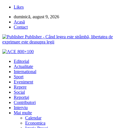
Likes
duminică, august 9, 2026
Acasă
Contact
Publisher - Când legea este strâmbă, libertatea de
exprimare este deasupra legii
Editorial
Actualitate
International
Sport
Eveniment
Repere
Social
Reportaj
Contributori
Interviu
Mai multe
Calendar
Economica