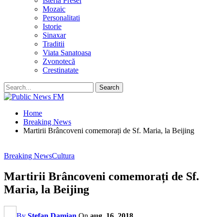
Isteria Presei
Mozaic
Personalitati
Istorie
Sinaxar
Traditii
Viata Sanatoasa
Zvonotecă
Crestinatate
Home
Breaking News
Martirii Brâncoveni comemorați de Sf. Maria, la Beijing
Breaking News
Cultura
Martirii Brâncoveni comemorați de Sf.
Maria, la Beijing
By
Stefan Damian
On
aug. 16, 2018