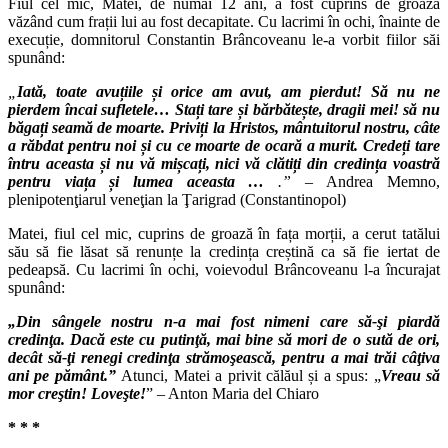
Fiul cel mic, Matei, de numai 12 ani, a fost cuprins de groază
văzând cum frații lui au fost decapitate. Cu lacrimi în ochi, înainte de
execuție, domnitorul Constantin Brâncoveanu le-a vorbit fiilor săi
spunând:
„
Iată, toate avuțiile și orice am avut, am pierdut! Să nu ne
pierdem încai sufletele… Stați tare și bărbătește, dragii mei! să nu
băgați seamă de moarte. Priviți la Hristos, mântuitorul nostru, câte
a răbdat pentru noi și cu ce moarte de ocară a murit. Credeți tare
întru aceasta și nu vă mișcați, nici vă clătiți din credința voastră
pentru viața și lumea aceasta …
.” –
Andrea Memno,
plenipotenţiarul veneţian la Ţarigrad (Constantinopol)
Matei, fiul cel mic, cuprins de groază în fața morții, a cerut tatălui
său să fie lăsat să renunțe la credința creștină ca să fie iertat de
pedeapsă. Cu lacrimi în ochi, voievodul Brâncoveanu l-a încurajat
spunând:
„Din sângele nostru n-a mai fost nimeni care să-şi piardă
credinţa. Dacă este cu putinţă, mai bine să mori de o sută de ori,
decât să-ţi renegi credinţa strămoşească, pentru a mai trăi câţiva
ani pe pământ.”
Atunci, Matei a privit călăul și a spus: „
Vreau să
mor creştin! Loveşte!
” – Anton Maria del Chiaro
* * *