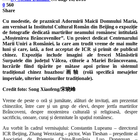
0
560
Share
Cu modestie, de praznicul Adormirii Maicii Domnului Maria,
am vernisat la Institutul Cultural Român din Beijing o expoziție
de fotografie dedicată martirilor neamului românesc intitulată
„Moștenirea Brâncovenilor”. Un proiect dedicat Centenarului
Marii Uniri a României, la care am trudit vreme de mai multe
luni și care, iată, a fost acceptat de ICR și primit de publicul
chinez. Expoziția include imagini ale frescei Mănăstirii
Surpatele din județul Vâlcea, ctitorie a Mariei Brâncoveanu,
lucrările fiind tipărite pe mătase apoi prinse în sistemul
tradițional chinez huazhou/画轴 (rolă specifică mesajelor
imperiale, ulterior tablourilor tradiționale).
Credit foto: Song Xiaofeng/宋晓峰
Vreme de peste o oră și jumătate, alături de invitați, am prezentat
chinezilor, între care și un grup de elevi, despre jertfa martirilor
Brâncoveni, despre moștenirea culturală și religioasă, despre
sacrificiu, onoare, curaj și demnitate în spațiul românesc.
Au vorbit în cadrul vernisajului: Constantin Lupeanu – directorul
ICR Beijing, Zhang Wenxiang – pictor, Wan Tieshan – președinte al
Asociației de Prietenie China-România, Luo Dongquan –