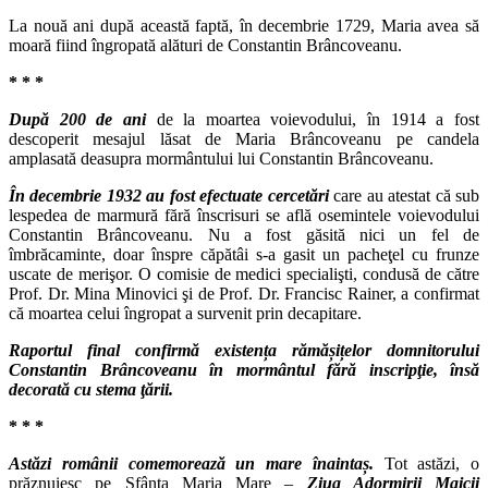
La nouă ani după această faptă, în decembrie 1729, Maria avea să
moară fiind îngropată alături de Constantin Brâncoveanu.
* * *
După 200 de ani
de la moartea voievodului, în 1914 a fost
descoperit mesajul lăsat de Maria Brâncoveanu pe candela
amplasată deasupra mormântului lui Constantin Brâncoveanu.
În decembrie 1932 au fost efectuate cercetări
care au atestat că sub
lespedea de marmură fără înscrisuri se află osemintele voievodului
Constantin Brâncoveanu. Nu a fost găsită nici un fel de
îmbrăcaminte, doar înspre căpătâi s-a gasit un pacheţel cu frunze
uscate de merişor. O comisie de medici specialişti, condusă de către
Prof. Dr. Mina Minovici şi de Prof. Dr. Francisc Rainer, a confirmat
că moartea celui îngropat a survenit prin decapitare.
Raportul final confirmă existența rămășițelor domnitorului
Constantin Brâncoveanu în mormântul fără inscripţie, însă
decorată cu stema ţării.
* * *
Astăzi românii comemorează un mare înaintaș.
Tot astăzi, o
prăznuiesc pe Sfânta Maria Mare –
Ziua Adormirii Maicii