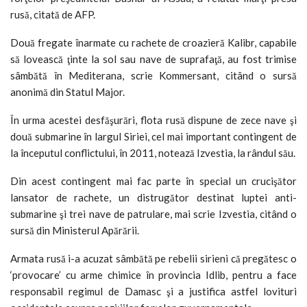
rusă, citată de AFP.
Două fregate înarmate cu rachete de croazieră Kalibr, capabile
să lovească ţinte la sol sau nave de suprafaţă, au fost trimise
sâmbătă în Mediterana, scrie Kommersant, citând o sursă
anonimă din Statul Major.
În urma acestei desfăşurări, flota rusă dispune de zece nave şi
două submarine în largul Siriei, cel mai important contingent de
la începutul conflictului, în 2011, notează Izvestia, la rândul său.
Din acest contingent mai fac parte în special un crucişător
lansator de rachete, un distrugător destinat luptei anti-
submarine şi trei nave de patrulare, mai scrie Izvestia, citând o
sursă din Ministerul Apărării.
Armata rusă i-a acuzat sâmbătă pe rebelii sirieni că pregătesc o
‘provocare’ cu arme chimice în provincia Idlib, pentru a face
responsabil regimul de Damasc şi a justifica astfel lovituri