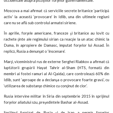
occidentale asupra poziţiilor forţelor guvernamentale.
Moscova a mai afirmat că serviciile secrete britanice ‘participă
activ’ la această ‘provocare’ în Idlib, una din ultimele regiuni
care nu se află sub controlul armatei siriene.
În aprilie, forţele americane, franceze şi britanice au lovit cu
rachete ţinte ale regimului sirian ca reacţie la un atac chimic la
Duma, în apropiere de Damasc, imputat forţelor lui Assad. În
replică, Rusia a denunţat o ‘înscenare’.
Marţi, viceministrul rus de externe Serghei Riabkov a afirmat că
luptătorii grupării Hayat Tahrir al-Sham (HTS, formată din
membri ai fostei ramuri al Al-Qaida), care controlează 60% din
Idlib, sunt ‘aproape de a declanşa o provocare foarte gravă’, cu
‘utilizarea de substanţe chimice cu conţinut de clor’.
Rusia intervine militar în Siria din septembrie 2015 în sprijinul
forţelor aliatului său, preşedintele Bashar al-Assad.
Sprijinul furnizat de Rusia şi de Iran a permis forţelor