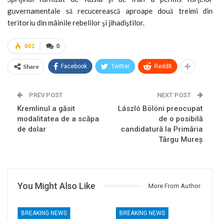
guvernamentale să recucerească aproape două treimi din
teritoriu din mâinile rebelilor şi jihadiştilor.
601
0
Share
Facebook
Twitter
ReddIt
PREV POST
NEXT POST
Kremlinul a găsit
László Bölöni preocupat
modalitatea de a scăpa
de o posibilă
de dolar
candidatură la Primăria
Târgu Mureş
You Might Also Like
More From Author
BREAKING NEWS
BREAKING NEWS