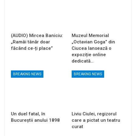
(AUDIO) Mircea Baniciu:
Muzeul Memorial
„Ramâi tânăr doar
„Octavian Goga” din
făcând ce-ți place”
Ciucea lansează o
expoziție online
dedicată…
BREAKING NEWS
BREAKING NEWS
Un duel fatal, în
Liviu Ciulei, regizorul
Bucureştii anului 1898
care a pictat un teatru
curat