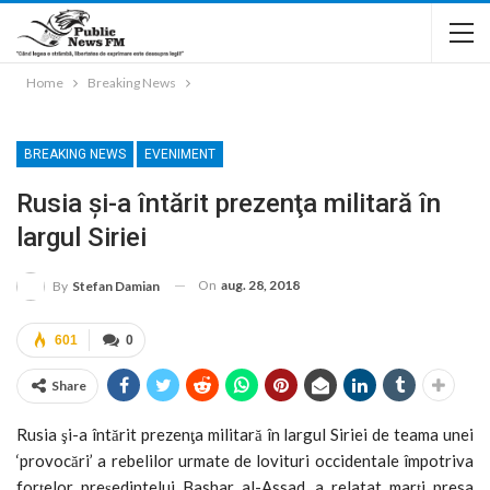
Home
Breaking News
BREAKING NEWS
EVENIMENT
Rusia şi-a întărit prezenţa militară în
largul Siriei
On
aug. 28, 2018
By
Stefan Damian
601
0
Share
Rusia şi-a întărit prezenţa militară în largul Siriei de teama unei
‘provocări’ a rebelilor urmate de lovituri occidentale împotriva
forţelor preşedintelui Bashar al-Assad, a relatat marţi presa